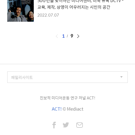
50주년을 맞이하는 미디어센터, 미국 뉴욕 DCTV -
교육, 제작, 상영이 어우러지는 시민의 공간
2022.07.07
페
1
9
이
징
진보적 미디어운동 연구 저널 ACT!
ACT!
© Mediact