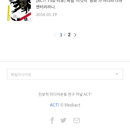
[ACT! 75호 리뷰] 제길. 이것이 ‘영화’가 아니라 다큐
멘터리라니.
2016.01.19
페
1
2
이
징
진보적 미디어운동 연구 저널 ACT!
ACT!
© Mediact