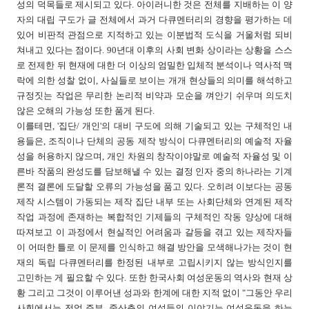
성의 덕목들로 제시되고 있다. 아이러니한 것은 전체를 지배하는 이 양
자의 대립 구도가 글 전체에서 과거 다큐멘터리의 경향을 평가하는 데
있어 비판적 관점으로 지적하고 있는 이분법적 도식을 거울처럼 되비
쳐내고 있다는 점이다. 90년대 이후의 사회 변화 상이라는 상황을 스스
로 전제한 뒤 현재에 대한 더 이상의 엄밀한 입체적 분석이나 역사적 맥
락에 의한 성찰 없이, 사실들로 보이는 개개 현상들의 의미를 해석하고
규정짓는 작업은 무리한 논리적 비약과 모순을 껴안기 쉬우며 의도치
않은 오해의 가능성 또한 품게 된다.
이를테면, '집단/ 개인'의 대비 구도에 의해 기술되고 있는 구체적인 내
용들은, 조직이나 단체의 공동 제작 방식이 다큐멘터리의 예술적 자율
성을 허용하지 않으며, 개인 차원의 창작이야말로 예술적 자율성 및 이
른바 작품의 완성도를 담보해낼 수 있는 결정 인자 중의 하나라는 기계
론적 결론에 도달할 오류의 가능성을 품고 있다. 오히려 이보다는 공동
제작 시스템이 가동되는 제작 집단 내부 또는 사회단체와 연계된 제작
작업 과정에 존재하는 복합적인 기제들의 구체적인 작동 양상에 대해
따져보고 이 과정에서 현실적인 어려움과 갈등을 겪고 있는 제작자들
이 어떠한 틀로 이 문제를 인식하고 해결 방안을 모색해나가는 것이 현
재의 독립 다큐멘터리를 한정된 내부로 고립시키지 않는 방식인지를
고민하는 게 필요할 수 있다. 또한 한국사회 여성운동의 역사와 현재 상
황 그리고 그것이 이루어낸 성과와 한계에 대한 지적 없이 "그동안 우리
사회에서는 전업 주부, 중산층의 여성들의 이야기는 여성운동을 하는