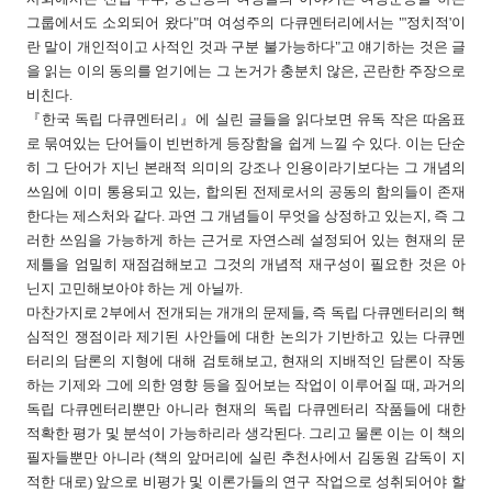
그룹에서도 소외되어 왔다"며 여성주의 다큐멘터리에서는 "'정치적'이
란 말이 개인적이고 사적인 것과 구분 불가능하다"고 얘기하는 것은 글
을 읽는 이의 동의를 얻기에는 그 논거가 충분치 않은, 곤란한 주장으로
비친다.
『한국 독립 다큐멘터리』에 실린 글들을 읽다보면 유독 작은 따옴표
로 묶여있는 단어들이 빈번하게 등장함을 쉽게 느낄 수 있다. 이는 단순
히 그 단어가 지닌 본래적 의미의 강조나 인용이라기보다는 그 개념의
쓰임에 이미 통용되고 있는, 합의된 전제로서의 공동의 함의들이 존재
한다는 제스처와 같다. 과연 그 개념들이 무엇을 상정하고 있는지, 즉 그
러한 쓰임을 가능하게 하는 근거로 자연스레 설정되어 있는 현재의 문
제틀을 엄밀히 재점검해보고 그것의 개념적 재구성이 필요한 것은 아
닌지 고민해보아야 하는 게 아닐까.
마찬가지로 2부에서 전개되는 개개의 문제들, 즉 독립 다큐멘터리의 핵
심적인 쟁점이라 제기된 사안들에 대한 논의가 기반하고 있는 다큐멘
터리의 담론의 지형에 대해 검토해보고, 현재의 지배적인 담론이 작동
하는 기제와 그에 의한 영향 등을 짚어보는 작업이 이루어질 때, 과거의
독립 다큐멘터리뿐만 아니라 현재의 독립 다큐멘터리 작품들에 대한
적확한 평가 및 분석이 가능하리라 생각된다. 그리고 물론 이는 이 책의
필자들뿐만 아니라 (책의 앞머리에 실린 추천사에서 김동원 감독이 지
적한 대로) 앞으로 비평가 및 이론가들의 연구 작업으로 성취되어야 할