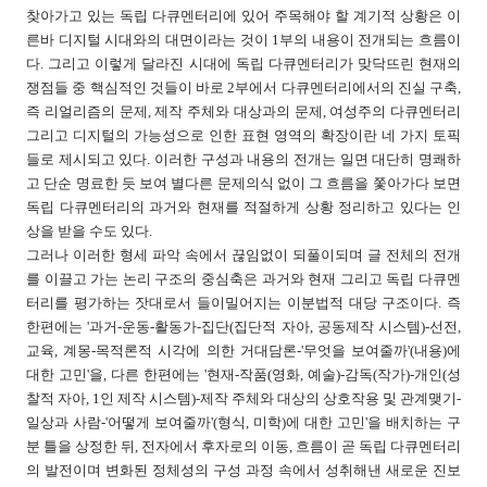
찾아가고 있는 독립 다큐멘터리에 있어 주목해야 할 계기적 상황은 이
른바 디지털 시대와의 대면이라는 것이 1부의 내용이 전개되는 흐름이
다. 그리고 이렇게 달라진 시대에 독립 다큐멘터리가 맞닥뜨린 현재의
쟁점들 중 핵심적인 것들이 바로 2부에서 다큐멘터리에서의 진실 구축,
즉 리얼리즘의 문제, 제작 주체와 대상과의 문제, 여성주의 다큐멘터리
그리고 디지털의 가능성으로 인한 표현 영역의 확장이란 네 가지 토픽
들로 제시되고 있다. 이러한 구성과 내용의 전개는 일면 대단히 명쾌하
고 단순 명료한 듯 보여 별다른 문제의식 없이 그 흐름을 쫓아가다 보면
독립 다큐멘터리의 과거와 현재를 적절하게 상황 정리하고 있다는 인
상을 받을 수도 있다.
그러나 이러한 형세 파악 속에서 끊임없이 되풀이되며 글 전체의 전개
를 이끌고 가는 논리 구조의 중심축은 과거와 현재 그리고 독립 다큐멘
터리를 평가하는 잣대로서 들이밀어지는 이분법적 대당 구조이다. 즉
한편에는 '과거-운동-활동가-집단(집단적 자아, 공동제작 시스템)-선전,
교육, 계몽-목적론적 시각에 의한 거대담론-'무엇을 보여줄까'(내용)에
대한 고민'을, 다른 한편에는 '현재-작품(영화, 예술)-감독(작가)-개인(성
찰적 자아, 1인 제작 시스템)-제작 주체와 대상의 상호작용 및 관계맺기-
일상과 사람-'어떻게 보여줄까'(형식, 미학)에 대한 고민'을 배치하는 구
분 틀을 상정한 뒤, 전자에서 후자로의 이동, 흐름이 곧 독립 다큐멘터리
의 발전이며 변화된 정체성의 구성 과정 속에서 성취해낸 새로운 진보