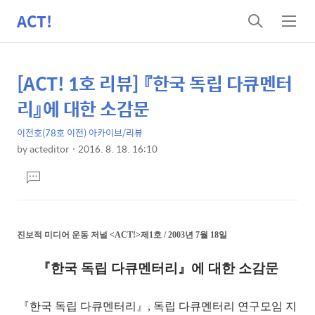
ACT!
검
메
색
뉴
[ACT! 1호 리뷰] 『한국 독립 다큐멘터
상
본
문
세
리』에 대한 소감문
제
컨
목
이전호(78호 이전) 아카이브/리뷰
텐
by
acteditor
2016. 8. 18. 16:10
츠
본
댓
문
글
달
기
진보적 미디어 운동 저널
<ACT!>
제1호 / 2003년 7월 18일
『한국 독립 다큐멘터리』에 대한 소감문
『한국 독립 다큐멘터리』, 독립 다큐멘터리 연구모임 지