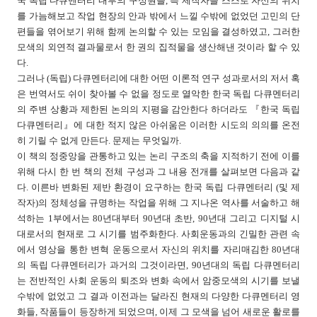
국 독립 다큐멘터리 내부의 구성원들, 즉 제작자들 스스로 자신의 위치
를 가늠해보고 작업 현장의 안과 밖에서 느낄 수밖에 없었던 고민의 단
편들을 엮어보기 위해 함께 논의할 수 있는 모임을 결성하였고, 그러한
모색의 외연적 결과물로서 한 권의 집적물을 생산해낸 것이라 할 수 있
다.
그러나 (독립) 다큐멘터리에 대한 어떤 이론적 연구 성과로서의 저서 혹
은 번역서도 쉬이 찾아볼 수 없을 정도로 열악한 한국 독립 다큐멘터리
의 주변 상황과 제한된 논의의 지평을 감안한다 하더라도 『한국 독립
다큐멘터리』에 대한 적지 않은 아쉬움은 이러한 시도의 의의를 온전
히 기릴 수 없게 만든다. 문제는 무엇일까.
이 책의 정중앙을 관통하고 있는 논리 구조의 축을 지적하기 전에 이를
위해 다시 한 번 책의 전체 구성과 그 내용 전개를 살펴보면 다음과 같
다. 이른바 변화된 제반 환경이 요구하는 한국 독립 다큐멘터리 (및 제
작자)의 정체성을 규명하는 작업을 위해 그 지나온 역사를 서술하고 해
석하는 1부에서는 80년대부터 90년대 초반, 90년대 그리고 디지털 시
대로서의 현재로 그 시기를 범주화한다. 사회운동과의 긴밀한 관련 속
에서 영상을 통한 변혁 운동으로서 자신의 위치를 자리매김한 80년대
의 독립 다큐멘터리가 과거의 그것이라면, 90년대의 독립 다큐멘터리
는 전반적인 사회 운동의 퇴조와 변화 속에서 암중모색의 시기를 보낼
수밖에 없었고 그 결과 이전과는 달라진 현재의 다양한 다큐멘터리 영
화들, 작품들이 등장하게 되었으며, 이제 그 모색을 넘어 새로운 활로를