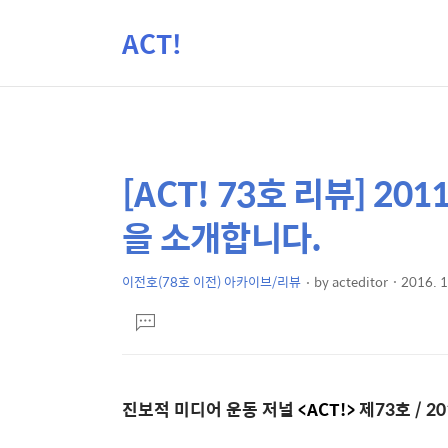
ACT!
[ACT! 73호 리뷰] 2
상
본
문
세
을 소개합니다.
제
컨
목
텐
이전호(78호 이전) 아카이브/리뷰
by
acteditor
2016. 1
본
츠
댓
문
글
달
기
진보적 미디어 운동 저널
<ACT!>
제73호 / 2