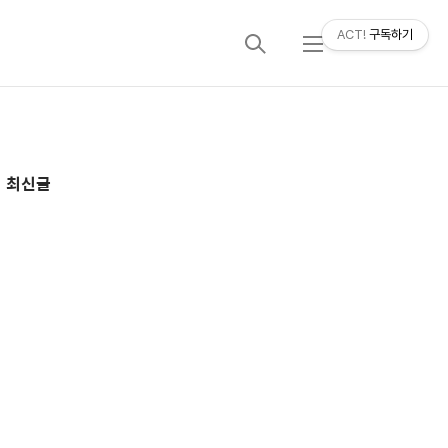
ACT!
구독하기
검
메
색
뉴
추
최신글
가
정
보