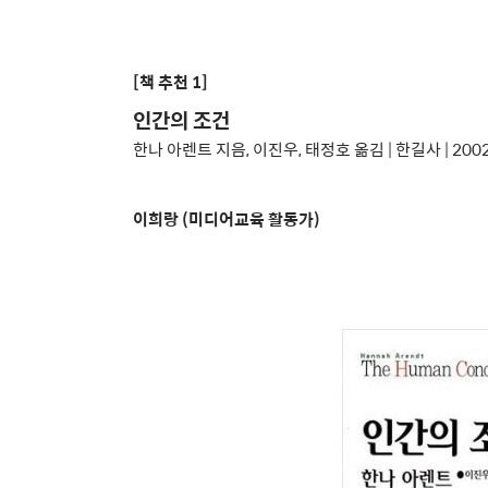
[책 추천 1]
인간의 조건
한나 아렌트 지음, 이진우, 태정호 옮김 | 한길사 | 200
이희랑 (미디어교육 활동가)