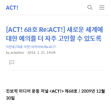
ACT!
검
메
색
뉴
[ACT! 68호 Re:ACT!] 새로운 세계에
상
본
문
세
대한 예의를 더 자주 고민할 수 있도록
제
컨
목
이전호(78호 이전) 아카이브/Re:ACT!
텐
by
acteditor
2016. 1. 21. 14:04
츠
본
댓
문
글
달
기
진보적 미디어 운동 저널
<ACT!>
제68호 / 2009년 12월
30일