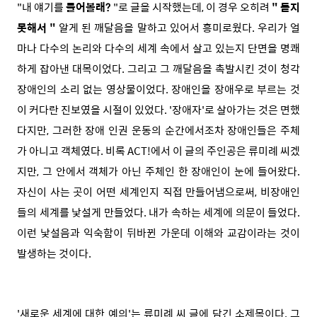
"내 얘기를
들어볼래?
"로 글을 시작했는데, 이 경우 오히려
" 듣지
못해서 "
알게 된 깨달음을 말하고 있어서 흥미로웠다. 우리가 얼
마나 다수의 논리와 다수의 세계 속에서 살고 있는지 단면을 명쾌
하게 잡아낸 대목이었다. 그리고 그 깨달음을 촉발시킨 것이 청각
장애인의 소리 없는 영상물이었다. 장애인을 장애우로 부르는 것
이 커다란 진보였을 시절이 있었다. '장애자'로 살아가는 것은 면했
다지만, 그러한 장애 인권 운동의 순간에서조차 장애인들은 주체
가 아니고 객체였다. 비록 ACT!에서 이 글의 주인공은 류미례 씨겠
지만, 그 안에서 객체가 아닌 주체인 한 장애인이 눈에 들어왔다.
자신이 사는 곳이 어떤 세계인지 직접 만들어냄으로써, 비장애인
들의 세계를 낯설게 만들었다. 내가 속하는 세계에 의문이 들었다.
이런 낯설음과 익숙함이 뒤바뀐 가운데 이해와 교감이라는 것이
발생하는 것이다.
'새로운 세계에 대한 예의'는 류미례 씨 글에 담긴 소제목이다. 그