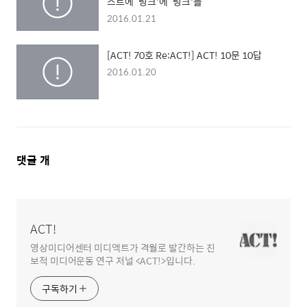
스트에 ‘링크'에 ‘링크'를
2016.01.21
[ACT! 70호 Re:ACT!] ACT! 10문 10답
2016.01.20
댓
댓글
개
글
영
역
ACT!
영상미디어센터 미디액트가 격월로 발간하는 진
보적 미디어운동 연구 저널 <ACT!>입니다.
구독하기