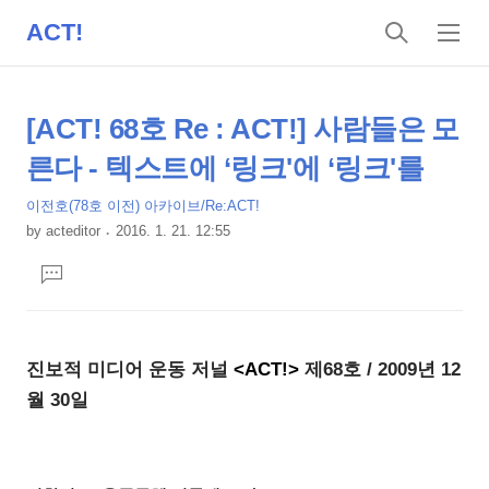
ACT!
검
메
색
뉴
상
본
[ACT! 68호 Re : ACT!] 사람들은 모
문
세
른다 - 텍스트에 ‘링크'에 ‘링크'를
제
컨
목
이전호(78호 이전) 아카이브/Re:ACT!
텐
by
acteditor
2016. 1. 21. 12:55
츠
본
댓
문
글
달
기
진보적 미디어 운동 저널
<ACT!>
제68호 / 2009년 12
월 30일