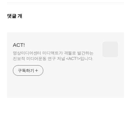
댓
댓글
개
글
영
역
ACT!
영상미디어센터 미디액트가 격월로 발간하는
진보적 미디어운동 연구 저널 <ACT!>입니다.
구독하기