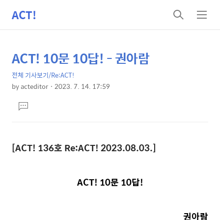
ACT!
검
메
색
뉴
ACT! 10문 10답! - 권아람
상
본
문
세
전체 기사보기/Re:ACT!
제
컨
by
acteditor
2023. 7. 14. 17:59
목
본
텐
댓
문
츠
글
달
기
[ACT! 136
호
Re:ACT!
2023.08.03.
]
ACT! 10
문
10
답
!
권아람