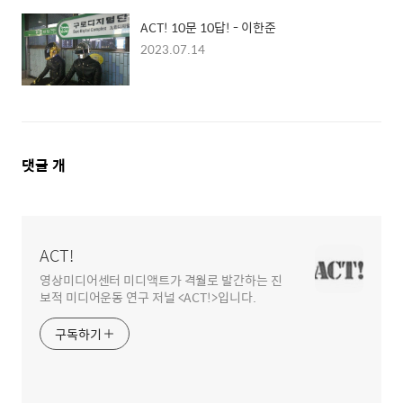
ACT! 10문 10답! - 이한준
2023.07.14
댓
댓글
개
글
영
역
ACT!
영상미디어센터 미디액트가 격월로 발간하는 진
보적 미디어운동 연구 저널 <ACT!>입니다.
구독하기