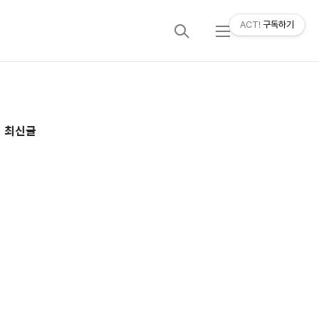
ACT!
구독하기
검
메
색
뉴
추
최신글
가
정
보