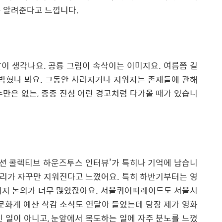
을 알려준다고 느낍니다
.
말이 생각나요
.
공룡 그림이 속삭이는 이미지요
.
여름쯤 길
 박혔나 봐요
.
그동안 사라지거나 지워지는 존재들에 관해
수만은 없는
,
종종 진심 어린 경고처럼 다가올 때가 있습니
션 콜렉티브 하운즈투스 인터뷰
’
가 특히나 기억에 남습니
자리가 자꾸만 지워진다고 느꼈어요
.
특히 하반기부터는 영
폐지 논의가 너무 많았잖아요
.
서울퀴어퍼레이드도 서울시
문화계 예산 삭감 소식도 연달아 들었는데 당장 제가 영화
진 일이 아니고
,
눈앞에서 목도하는 일에 자주 분노를 느꼈