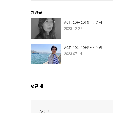
관련글
ACT! 10문 10답! - 김승희
2023.12.27
ACT! 10문 10답! - 권아람
2023.07.14
댓
댓글
개
글
영
역
ACT!