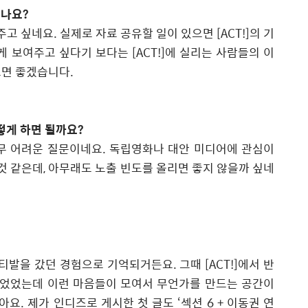
싶나요
?
주고 싶네요
.
실제로 자료 공유할 일이 있으면
[ACT!]
의 기
게 보여주고 싶다기 보다는
[ACT!]
에 실리는 사람들의 이
으면 좋겠습니다
.
떻게 하면 될까요
?
무 어려운 질문이네요
.
독립영화나 대안 미디어에 관심이
 것 같은데
,
아무래도 노출 빈도를 올리면 좋지 않을까 싶네
티발을 갔던 경험으로 기억되거든요
.
그때
[ACT!]
에서 반
었었는데 이런 마음들이 모여서 무언가를 만드는 공간이
같아요
.
제가 인디즈로 게시한 첫 글도
‘
섹션
6 +
이동권 연