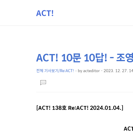
ACT!
ACT! 10문 10답! - 조
상
본
문
세
제
전체 기사보기/Re:ACT!
by
acteditor
2023. 12. 27. 1
컨
본
목
텐
댓
문
글
츠
달
기
[ACT! 138
호
Re:ACT!
2024.01.04.
]
ACT