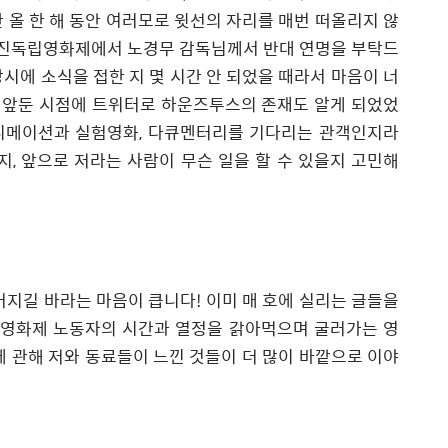
 올 한 해 동안 여러모로 윗선의 자리를 매번 떠올리지 않
진독립영화제에서 노경무 감독님께서 반대 연명을 부탁드
당시에 소식을 접한 지 몇 시간 안 되었을 때라서 마음이 너
앞둔 시점에 트위터로 하운즈투스의 존재도 알게 되었었
니메이션과 실험영화
,
다큐멘터리를 기다리는 관객인지라
지
,
앞으로 저라는 사람이 무슨 일을 할 수 있을지 고민해
어지길 바라는 마음이 큽니다
!
이미 매 호에 실리는 글들을
 영화제 노동자의 시간과 열정을 갉아먹으며 굴러가는 영
 관해 저와 동료들이 느낀 것들이 더 많이 바깥으로 이야