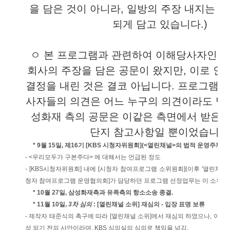
을 담은 것이 아니라, 일방의 주장 내지는 
되게 담고 있습니다.)
ㅇ 본 프로그램과 관련하여 이해당사자인 
회사의 주장을 담은 공문이 왔지만, 이로 인
결정을 내린 것은 결코 아닙니다. 프로그램과
사자들의 의견은 어느 누구의 의견이라도 받고
성화재 측의 공문은 이같은 측면에서 받은 
단지 참고사항일 뿐이었습니다
* 9월 15일, 제16기 [KBS 시청자위원회](<열린채널>의 법적 운영주체) 
- <우리모두가 구본주다> 에 대해서는 언급된 정도
- [KBS시청자위원회] 내에 [시청자 참여프로그램 소위원회](이후 '열린채널 소
청자 참여프로그램 운영협의회]가 담당하던 프로그램 선정업무는 이 소위원
* 10월 27일, 삼성화재측과 유족측의 항소소송 종결.
* 11월 10일,
3차 심의
: [열린채널 소위] 재심의 - 입장 표명 보류
- 제작자 태준식의 촉구에 따라 [열린채널 소위]에서 재심의 하였으나, 이 사
성 되기 전의 사안이라며, KBS 심의실의 심의로 책임을 넘김.