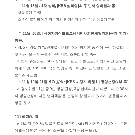
* 11월 18일 :
4차 심의,
[KBS 심의실]의 두 번째 심의결과 통보
- ‘방영불가’ 판정
- ‘소송이 조정되어 제작동기와 정당성이 없다’ 며 방영불가 판정
* 11월 18일, [시청자참여프로그램시민사회단체협의회]등의 항의방문
방문.
- ‘KBS 심의실’의 ‘열린채널’에 대한 심의 방지(이중 심의 문제 해결)와, [
및 <우리모두가 구본주다>에 대한 조속한 방영 촉구.
- 시청자 위원장은, ‘KBS 심의실의 판단과 별도로, 시청자위원 전원의 투
하게 되면, KBS 측에 직접 방영을 촉구하겠다.'고 답변함. 그리고 그 결과를 
보하겠다고 함.
* 11월 19일-21일,
5차 심의
: [KBS 시청자 위원회] 방영선정여부 투표
- 시청자위원 14인 중 9인 방영 찬성, 3명 반대의견이 나왔으나, [KBS시
의 방영선정에 따른 법적책임’을 분명히 할 필요가 있어서, 법률팀의 자문
정을 유보.
* 11월 25일 경
- 삼성화재 측에서, 법률 검토를 했다며, KBS와 시청자위원회에 <...구본주다
예훼손에 따른 손해배상소송’을 하겠다는 공문 보냄.