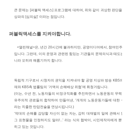
큰 문제는 [퍼블릭 액세스] 프로그램에 대하여, 위와 같이 괴상한 판단을 한 
상파의 [심의실]’ 이라는 점입니다.
퍼블릭액세스를 지켜야합니다.
<열린채널>은, 년간 20시간에 불과하지만, 공영미디어에서, 참여민주주
입니다. 그런데, 이의 운영과 관련된 힘있는 기관들의 문제의식과 태도는 이
니라 오히려 해롭기까지 합니다.
독립적 기구로서 시청자의 권익을 지켜내야 할 공영 지상파 방송 KBS의 [시
재와 KBS측 법률팀의 ‘거액의 손해배상 위협’에 휘청거립니다.
(이는, 수년 전, 노동자들의 비정규직화를 추진하면서 노동운동의 무력화
유주의적 관료들의 합작하여 만들어낸, ‘개개의 노동운동가들에 대한 수억
라는 치졸한 탄압전술을 연상시킵니다.)
‘억대의 손해를 감당할 자신이 없는 자는, 감히 대재벌의 일에 관해서 말하
그 표현물을 인정하지도 말라!...’ 라는 식의 협박이, 시민제작자에게 뿐만
히고 있는 것입니다.