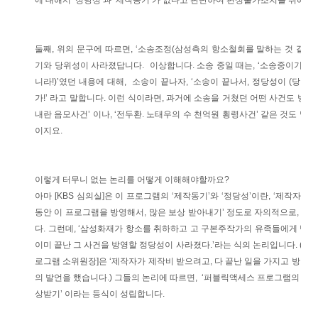
에 대해서 ‘정당성’과 ‘제작동기’가 없다고 판단하여 편성불가조치를 취해왔는
둘째, 위의 문구에 따르면, ‘소송조정(삼성측의 항소철회를 말하는 것 같습니
기와 당위성이 사라졌답니다. 이상합니다. 소송 중일 때는, ‘소송중이기 때문
니라!)’였던 내용에 대해, 소송이 끝나자,
‘소송이 끝나서, 정당성이 (당연
가!’
라고 말합니다. 이런 식이라면, 과거에 소송을 거쳤던 어떤 사건도 방영해
내란 음모사건’ 이나, ‘전두환. 노태우의 수 천억원 횡령사건’ 같은 것도 말
이지요.
이렇게 터무니 없는 논리를 어떻게 이해해야할까요?
아마 [KBS 심의실]은 이 프로그램의 ‘제작동기’와 ‘정당성’이란, ‘제작자
동안 이 프로그램을 방영해서, 많은 보상 받아내기’ 정도로 자의적으로, 천
다. 그런데, ‘삼성화재가 항소를 취하하고 고 구본주작가의 유족들에게 넉넉한
이미 끝난 그 사건을 방영할 정당성이 사라졌다.’라는 식의 논리입니다. (실
로그램 소위원장]은 ‘제작자가 제작비 받으려고, 다 끝난 일을 가지고 방영해
의 발언을 했습니다.) 그들의 논리에 따르면, ‘퍼블릭액세스 프로그램의 정당
상받기’ 이라는 등식이 성립합니다.