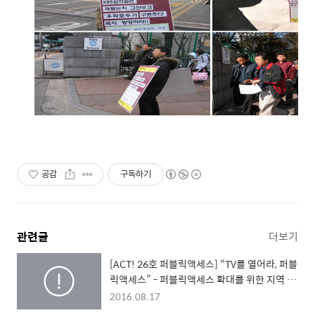
공감
구독하기
관련글
더보기
[ACT! 26호 퍼블릭액세스] “TV를 열어라, 퍼블
릭액세스” - 퍼블릭액세스 확대를 위한 지역 순
회 시민영상제
2016.08.17