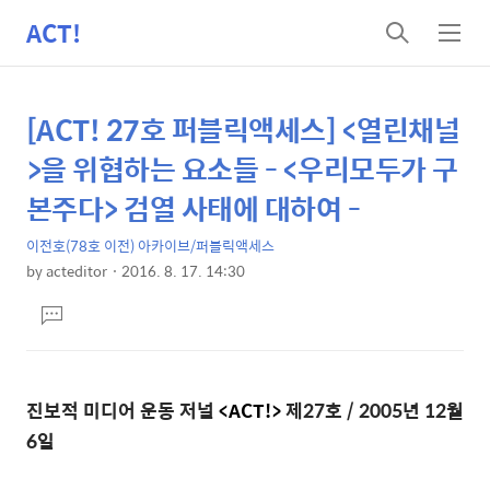
ACT!
검
메
색
뉴
[ACT! 27호 퍼블릭액세스] <열린채널
상
본
문
세
>을 위협하는 요소들 - <우리모두가 구
제
컨
본주다> 검열 사태에 대하여 -
목
텐
이전호(78호 이전) 아카이브/퍼블릭액세스
츠
by
acteditor
2016. 8. 17. 14:30
본
댓
문
글
달
기
진보적 미디어 운동 저널
<ACT!>
제27호 / 2005년 12월
6일