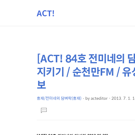
ACT!
[ACT! 84호 전미네의
상
본
문
세
지키기 / 순천만FM / 
제
컨
목
보
텐
츠
휴재/전미네의 담벼락(휴재)
by
acteditor
2013. 7. 1. 
본
댓
문
글
달
기