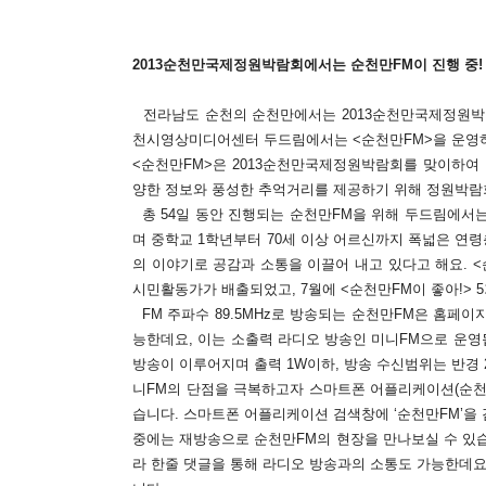
2013순천만국제정원박람회에서는 순천만FM이 진행 중!
전라남도 순천의 순천만에서는 2013순천만국제정원박람
천시영상미디어센터 두드림에서는 <순천만FM>을 운영하
<순천만FM>은 2013순천만국제정원박람회를 맞이하여
양한 정보와 풍성한 추억거리를 제공하기 위해 정원박람회가
총 54일 동안 진행되는 순천만FM을 위해 두드림에서는 
며 중학교 1학년부터 70세 이상 어르신까지 폭넓은 연
의 이야기로 공감과 소통을 이끌어 내고 있다고 해요. <
시민활동가가 배출되었고, 7월에 <순천만FM이 좋아!> 
FM 주파수 89.5MHz로 방송되는 순천만FM은 홈페이지
능한데요, 이는 소출력 라디오 방송인 미니FM으로 운영됩
방송이 이루어지며 출력 1W이하, 방송 수신범위는 반경 
니FM의 단점을 극복하고자 스마트폰 어플리케이션(순천
습니다. 스마트폰 어플리케이션 검색창에 ‘순천만FM’을 검색
중에는 재방송으로 순천만FM의 현장을 만나보실 수 있습
라 한줄 댓글을 통해 라디오 방송과의 소통도 가능한데요