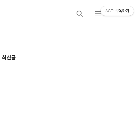
ACT!
구독하기
검
메
색
뉴
추
최신글
가
정
보