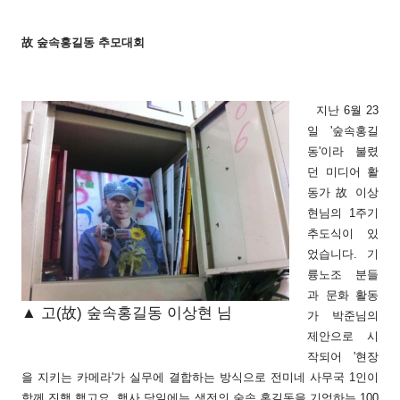
故 숲속홍길동 추모대회
지난 6월 23
일 '숲속홍길
동'이라 불렸
던 미디어 활
동가 故 이상
현님의 1주기
추도식이 있
었습니다. 기
륭노조 분들
과 문화 활동
▲ 고(故) 숲속홍길동 이상현 님
가 박준님의
제안으로 시
작되어 '현장
을 지키는 카메라'가 실무에 결합하는 방식으로 전미네 사무국 1인이
함께 진행 했고요. 행사 당일에는 생전의 숲속 홍길동을 기억하는 100