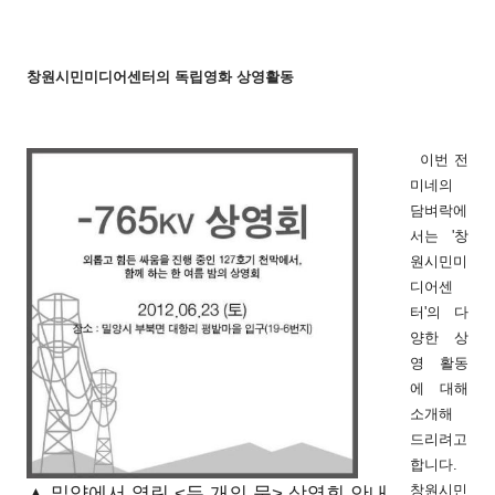
창원시민미디어센터의 독립영화 상영활동
이번 전
미네의
담벼락에
서는 '창
원시민미
디어센
터'의 다
양한 상
영 활동
에 대해
소개해
드리려고
합니다.
창원시민
▲ 밀양에서 열린 <두 개의 문> 상영회 안내