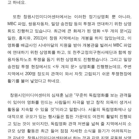
고 하네요.
또한 창원시민미디어센터에서는 이러한 정기상영회 뿐 아니라,
MBC 파업, 쌍용자동차, 밀양 송전탑 등의 투쟁과 연대하기 위한 상영
회도 진행하고 있습니다. 최근에 큰 화제가 된 영화 <두 개의 문>(김
일란, 홍지유, 2011)이 창원 지역에서는 개봉을 하지 않았는데요, 이
영화를 배급사인 시네마달의 지원을 받아 개봉관을 빌려서 MBC 파업
에 연대하기 위한 상영회를 하고, 또 천주교정의구현사제단과 함께 쌍
용자동차노조 투쟁을 돕기 위한 상영회도 진행했습니다. 그리고 밀양
송전탑 투쟁 현장에서도 <두 개의 문> 상영회를 진행했는데요, 주변
지역에서 200명 정도의 관객이 와서 자칫 고립되기 쉬운 투쟁현장에
활기를 불어 넣었다고 하네요.
창원시민미디어센터의 심재훈 님은 “꾸준히 독립영화를 보는 관객들
이 있어야 영화를 만드는 사람들이 자극을 받고 창작 의욕이 생겨서
활동을 지속할 수 있을 것”이라고 말합니다. 서울의 독립영화제나 상
대적으로 규모가 있는 행사들은 힘든 가운데도 여전히 활발히 진행되
고 있는 것이 보이지만, 독립영화 관객 저변을 넓혀 줄 지역에서의 소
규모 상영 활동은 최근 들어 점점 자세한 소식을 듣기가 어려워지는
것 같네요. 창원시민미디어센터에서 하는 것과 같은 지역 공동체 상영