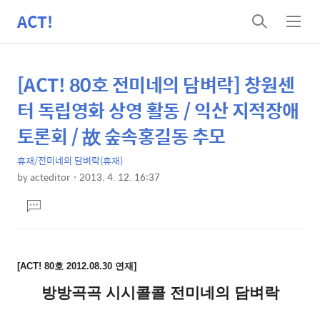
ACT!
검
메
색
뉴
[ACT! 80호 전미네의 담벼락] 창원센
상
본
문
세
터 독립영화 상영 활동 / 익산 지적장애
제
컨
토론회 / 故 숲속홍길동 추모
목
텐
휴재/전미네의 담벼락(휴재)
츠
by
acteditor
2013. 4. 12. 16:37
본
댓
문
글
달
기
[ACT! 80호 2012.08.30 연재]
방방곡곡 시시콜콜 전미네의 담벼락