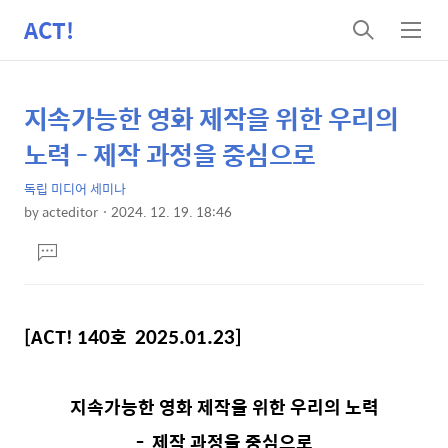
ACT!
검
메
색
뉴
지속가능한 영화 제작을 위한 우리의
상
본
문
세
노력 - 제작 과정을 중심으로
제
컨
목
독립 미디어 세미나
텐
by
acteditor
2024. 12. 19. 18:46
츠
본
댓
문
글
달
기
[ACT! 140호 2025.01.23]
지속가능한 영화 제작을 위한 우리의 노력
- 제작 과정을 중심으로