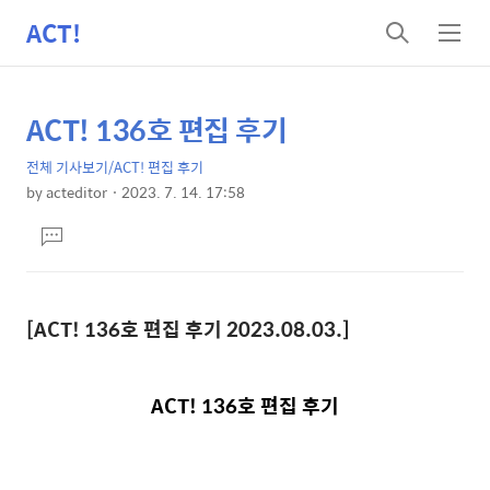
ACT!
검
메
색
뉴
ACT! 136호 편집 후기
상
본
문
세
전체 기사보기/ACT! 편집 후기
제
컨
by
acteditor
2023. 7. 14. 17:58
목
본
텐
댓
문
츠
글
달
기
[ACT! 136호 편집 후기
2023.08.03.
]
ACT! 136호 편집 후기