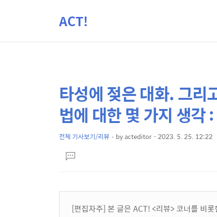
ACT!
타성에 젖은 대화. 그리
상
본
문
세
법에 대한 몇 가지 생각 
제
컨
목
텐
전체 기사보기/리뷰
by
acteditor
2023. 5. 25. 12:22
본
츠
댓
문
글
달
기
[편집자주] 본 글은 ACT! <리뷰> 코너를 