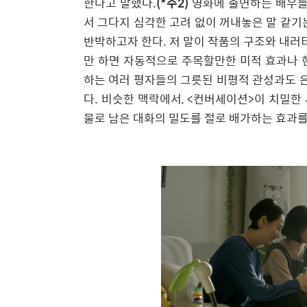
한다고 말했다
.
(*주2)
영화에 출연하는 배우들
서 그다지 심각한 고려 없이 꺼내놓은 말 같기
반박하고자 한다
.
저 말이 작품의 구조와 내러
만 하면 자동적으로 주목할만한 미적 효과나 
하는 여러 평자들의 그릇된 비평적 관성과도 
다
.
비슷한 맥락에서
, <
컨버세이션
>
이 치밀한
물로 남은 대화의 밀도를 절로 배가하는 효과