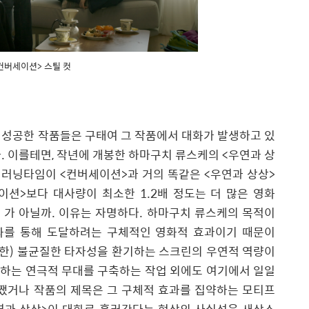
컨버세이션> 스틸 컷
 성공한 작품들은 구태여 그 작품에서 대화가 발생하고 있
다
.
이를테면
,
작년에 개봉한 하마구치 류스케의
<
우연과 상
 러닝타임이
<
컨버세이션
>
과 거의 똑같은
<
우연과 상상
>
이션
>
보다 대사량이 최소한
1.2
배 정도는 더 많은 영화
”
가 아닐까
.
이유는 자명하다
.
하마구치 류스케의 목적이
화를 통해 도달하려는 구체적인 영화적 효과이기 때문이
발한
)
불균질한 타자성을 환기하는 스크린의 우연적 역량이
하는 연극적 무대를 구축하는 작업 외에도 여기에서 일일
쨌거나 작품의 제목은 그 구체적 효과를 집약하는 모티프