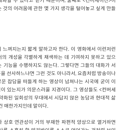
개화할 수 있다고 믿기 때문이며
,
둘째로
<
컨버세이션
>
이
 것의 어려움에 관한 몇 가지 생각을 털어놓고 싶게 만들
 느껴지는지 짧게 말하고자 한다
.
이 영화에서 이런저런
터의 개성을 각별하게 채색하는 데 기여하지 못하고 있으
는 기능을 수행하지도 않는다
.
그렇다면 그들의 대화가 서
흥을 선사하느냐면 그런 것도 아니라서
,
요즘처럼 방송이나
운 잡담을 떠들게 하는 영상이 넘쳐나는 시국에 굳이 이
덕이 있는지가 의문스러울 지경이다
.
그 영상들도
<
컨버세
약화된 일회성의 무대에서 시답지 않은 농담과 현대적 삶
 건 매한가지인데 말이다
.
과 상호 연관성이 거의 부재한 파편적 양상으로 열거하면