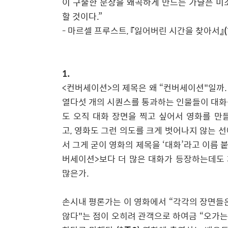
이 구술한 문장을 왜곡하게 만드는 가냘픈 미
할 것이다.”
-
마르셀 프루스트
,
『잃어버린 시간을 찾아서』
1.
<
컨버세이션
>
의 제목은 왜
“
컨버세이션
"
일까
.
열다섯 개의 시퀀스를 통과하는 인물들이 대화
도 오직 대화 장면을 찍고 싶어서 영화를 만
고
,
영화도 그런 의도를 크게 벗어나지 않는 
서 그게 굳이 영화의 제목을
‘
대화
’
라고 이름 
버세이션
>
보다 더 많은 대화가 등장하는데도
많은가
.
손시내 평론가는 이 영화에서
“
각각의 장면들
않다
"
는 점이 오히려 관객으로 하여금
“
오가는