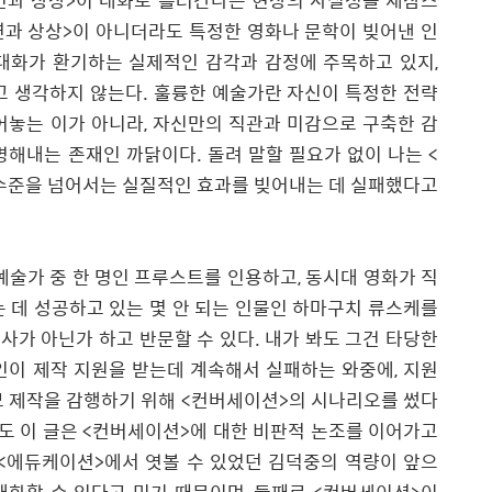
연과 상상
>
이 대화로 흘러간다는 현상의 사실성을 새삼스
연과 상상
>
이 아니더라도 특정한 영화나 문학이 빚어낸 인
 대화가 환기하는 실제적인 감각과 감정에 주목하고 있지
,
고 생각하지 않는다
.
훌륭한 예술가란 자신이 특정한 전략
어놓는 이가 아니라
,
자신만의 직관과 미감으로 구축한 감
증명해내는 존재인 까닭이다
.
돌려 말할 필요가 없이 나는
<
 수준을 넘어서는 실질적인 효과를 빚어내는 데 실패했다고
예술가 중 한 명인 프루스트를 인용하고
,
동시대 영화가 직
 데 성공하고 있는 몇 안 되는 인물인 하마구치 류스케를
사가 아닌가 하고 반문할 수 있다
.
내가 봐도 그건 타당한
인이 제작 지원을 받는데 계속해서 실패하는 와중에
,
지원
모 제작을 감행하기 위해
<
컨버세이션
>
의 시나리오를 썼다
도 이 글은
<
컨버세이션
>
에 대한 비판적 논조를 이어가고
<
에듀케이션
>
에서 엿볼 수 있었던 김덕중의 역량이 앞으