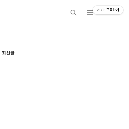
ACT!
구독하기
검
메
색
뉴
추
최신글
가
정
보