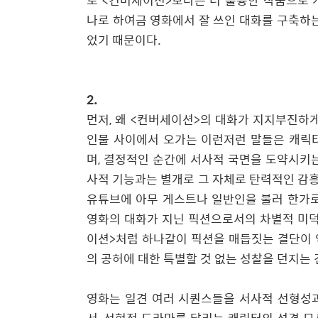
로
<
컨버세이션
>
보다는 더 훌륭한 작품으로 
나로 하여금 영화에서 잘 쓰인 대화를 구축하는
었기 때문이다
.
2.
먼저
,
왜
<
컨버세이션
>
의 대화가 지지부진하게
인물 사이에서 오가는 이런저런 말들은 캐릭
며
,
결정적인 순간에 서사적 국면을 도약시키
사적 기능과는 별개로 그 자체로 탄력적인 감
유튜브에 아무 게스트나 일반인을 불러 한가로
영화의 대화가 지닌 픽션으로서의 차별적 미
이션
>
처럼 하나같이 픽션을 매듭짓는 결단이 
의 공허에 대한 특별할 것 없는 성찰을 던지는
영화는 일견 여러 시퀀스들을 서사적 선형성