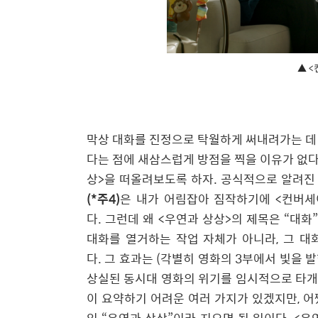
▲ <
막상 대화를 진정으로 탁월하게 써내려가는 데
다는 점에 새삼스럽게 방점을 찍을 이유가 없
상
>
을 떠올려보도록 하자
.
공식적으로 알려진
(*주4)
은 내가 어림잡아 짐작하기에
<
컨버세
다
.
그런데 왜
<
우연과 상상
>
의 제목은
“
대화
대화를 열거하는 작업 자체가 아니라
,
그 대
다
.
그 효과는
(
각별히 영화의
3
부에서 빛을 
상실된 동시대 영화의 위기를 임시적으로 타개
이 요약하기 어려운 여러 가지가 있겠지만
,
어