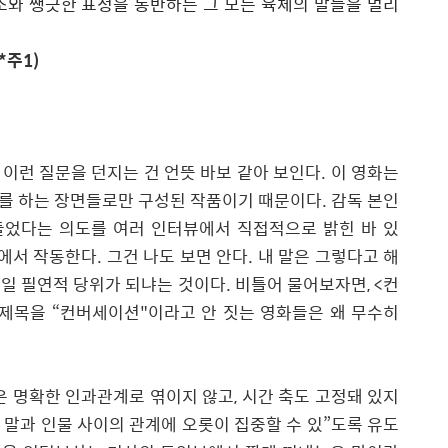
소와 쨍긋한 표정을 동반하는 그 모든 육체의 말들을 멀리
(*주1)
이런 질문을 던지는 건 언뜻 바보 같아 보인다
.
이 영화는
를 하는 장면들로만 구성된 작품이기 때문이다
.
감독 본인
들었다는 의도를 여러 인터뷰에서 직접적으로 밝힌 바 있
선에서 작동한다
.
그건 나도 보면 안다
.
내 말은 그렇다고 해
붙일 필연적 당위가 되냐는 것이다
.
비틀어 물어보자면
, <
컨
 제목을
“
컨버세이션
"
이라고 안 짓는 영화들은 왜 무수히
은 명확한 인과관계로 엮이지 않고
,
시간 축도 고정돼 있지
 말과 인물 사이의 관계에 오롯이 집중할 수 있
”
도록 유도