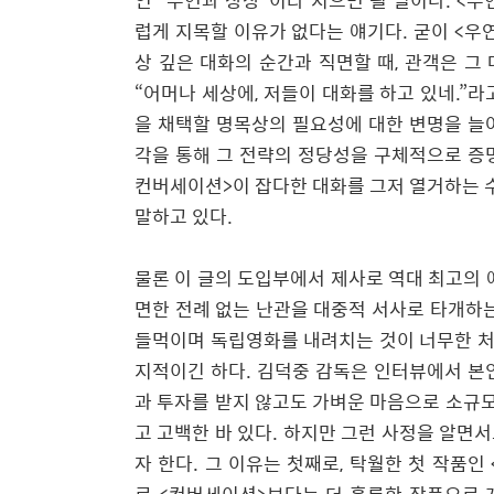
인
“
우연과 상상
”
이라 지으면 될 일이다
. <
우
럽게 지목할 이유가 없다는 얘기다
.
굳이
<
우
상 깊은 대화의 순간과 직면할 때
,
관객은 그
“
어머나 세상에
,
저들이 대화를 하고 있네
.”
라
을 채택할 명목상의 필요성에 대한 변명을 늘
각을 통해 그 전략의 정당성을 구체적으로 
컨버세이션
>
이 잡다한 대화를 그저 열거하는
말하고 있다
.
물론 이 글의 도입부에서 제사로 역대 최고의 
면한 전례 없는 난관을 대중적 서사로 타개하는
들먹이며 독립영화를 내려치는 것이 너무한 처
지적이긴 하다
.
김덕중 감독은 인터뷰에서 본
과 투자를 받지 않고도 가벼운 마음으로 소규
고 고백한 바 있다
.
하지만 그런 사정을 알면서
자 한다
.
그 이유는 첫째로
,
탁월한 첫 작품인