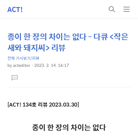
ACT!
검
메
색
뉴
종이 한 장의 차이는 없다 - 다큐 <작은
상
본
문
세
새와 돼지씨> 리뷰
제
컨
목
전체 기사보기/리뷰
텐
by
acteditor
2023. 3. 14. 16:17
츠
본
댓
문
글
달
기
[ACT! 134호 리뷰 2023.03.30]
종이 한 장의 차이는 없다