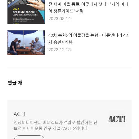
전 세계 마을 동료, 이곳에서 찾다 - '지역 미디
어 생존가이드' 서평
2023.03.14
<2차 송환>의 이물감을 논함 - 다큐멘터리 <2
차 송환> 리뷰
2022.12.13
댓
댓글
개
글
영
역
ACT!
영상미디어센터 미디액트가 격월로 발간하는 진
보적 미디어운동 연구 저널 <ACT!>입니다.