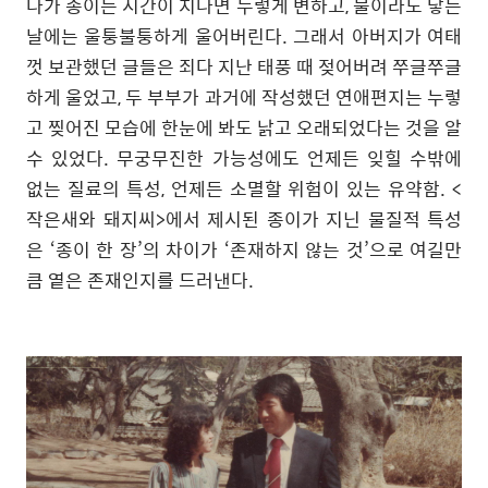
다가 종이는 시간이 지나면 누렇게 변하고, 물이라도 닿는
날에는 울퉁불퉁하게 울어버린다. 그래서 아버지가 여태
껏 보관했던 글들은 죄다 지난 태풍 때 젖어버려 쭈글쭈글
하게 울었고, 두 부부가 과거에 작성했던 연애편지는 누렇
고 찢어진 모습에 한눈에 봐도 낡고 오래되었다는 것을 알
수 있었다. 무궁무진한 가능성에도 언제든 잊힐 수밖에
없는 질료의 특성, 언제든 소멸할 위험이 있는 유약함. <
작은새와 돼지씨
>
에서 제시된 종이가 지닌 물질적 특성
은 ‘종이 한 장’의 차이가 ‘존재하지 않는 것’으로 여길만
큼 옅은 존재인지를 드러낸다.