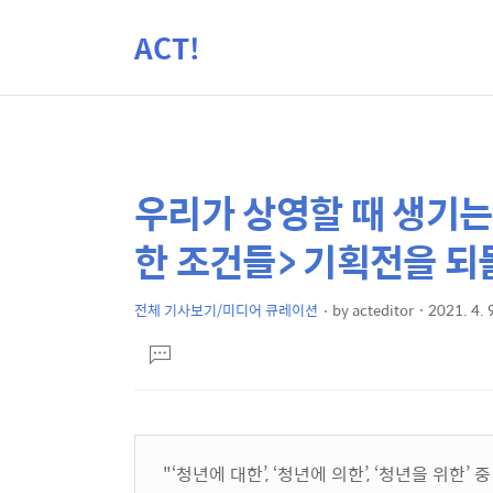
ACT!
우리가 상영할 때 생기는 
상
본
문
세
한 조건들> 기획전을 
제
컨
목
텐
전체 기사보기/미디어 큐레이션
by
acteditor
2021. 4. 
본
츠
댓
문
글
달
기
"‘
청년에 대한
’, ‘
청년에 의한
’, ‘
청년을 위한
’
중