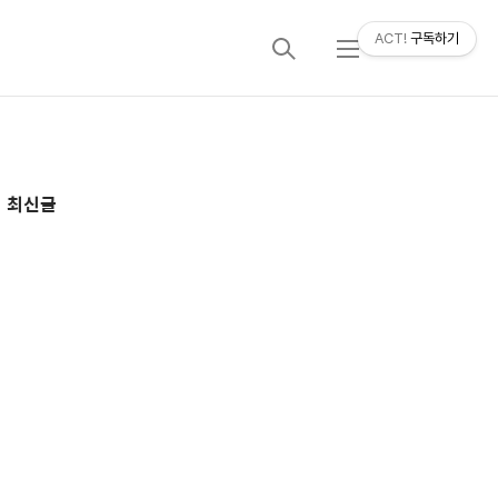
ACT!
구독하기
검
메
색
뉴
추
최신글
가
정
보