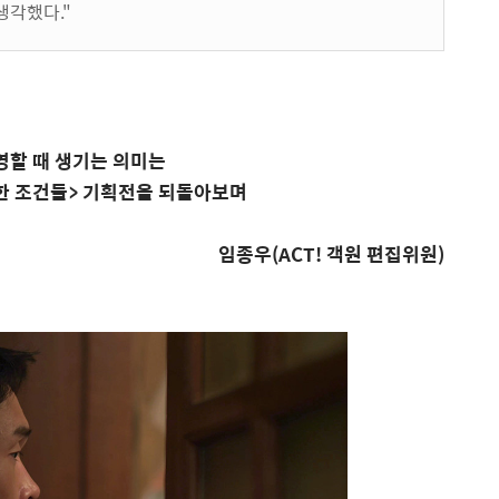
 생각했다
."
영할 때 생기는 의미는
한 조건들
>
기획전을 되돌아보며
임종우
(ACT!
객원 편집위원
)