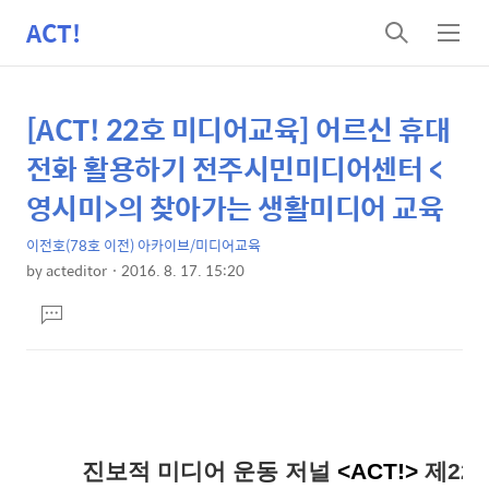
ACT!
검
메
색
뉴
[ACT! 22호 미디어교육] 어르신 휴대
상
본
문
세
전화 활용하기 전주시민미디어센터 <
제
컨
영시미>의 찾아가는 생활미디어 교육
목
텐
이전호(78호 이전) 아카이브/미디어교육
츠
by
acteditor
2016. 8. 17. 15:20
본
댓
문
글
달
기
진보적 미디어 운동 저널
<ACT!>
제22호