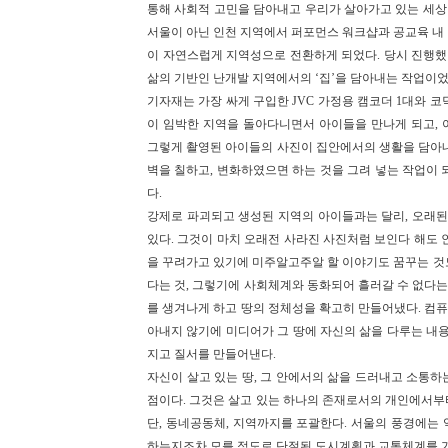
통해 사회적 고민을 담아내고 우리가 살아가고 있는 세상 
서울이 아닌 인천 지역에서 퍼포먼스 워크샵과 공교육 내
이 자연스럽게 지역성으로 전환하게 되었다. 당시 진행했
삶의 기반인 난개발 지역에서의 ‘집’을 담아내는 작업이었
기자재는 가장 싸게 구입한 JVC 가정용 캠코더 1대와 코
이 임박한 지역을 돌아다니면서 아이들을 만나게 되고,
그렇게 촬영된 아이들의 사진이 집안에서의 생활을 담아
벽을 칠하고, 변화하였으면 하는 것을 그려 넣는 작업이
다.
강제로 파괴되고 생성된 지역의 아이들과는 달리, 오래된
있다. 그것이 마치 오래전 사라진 사진처럼 보인다 해도
을 꾸려가고 있기에 미주알고주알 할 이야기도 꿈꾸는 것도
다는 것, 그렇기에 사회체계와 동화되어 흘러갈 수 없다는
를 생겨나게 하고 땅의 정체성을 확고히 만들어냈다. 컴퓨
아내지 않기에 미디어가 그 땅에 자신의 삶을 다루는 내
지고 질서를 만들어낸다.
자신이 살고 있는 땅, 그 안에서의 삶을 드러내고 소통하
점이다. 그것은 살고 있는 하나의 존재로서의 개인에서부터
단, 동네공동체, 지역까지를 포괄한다. 서울의 풍경에는 
하는지조차 모를 정도로 단절된 도시계획과 교통체계를 가