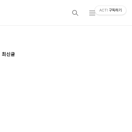
ACT!
구독하기
검
메
색
뉴
추
최신글
가
정
보