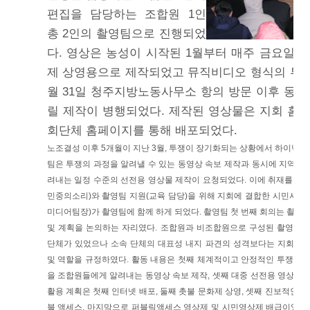
편집을 담당하는 조합원 1인
총 2인의 촬영팀으로 진행되었
다. 영상은 농성이 시작된 1월부터 매주 금요일마
제 상영용으로 제작되었고 뮤직비디오 형식의 투쟁
월 31일 청주지방노동사무소 항의 방문 이후 동영
릴 제작이 병행되었다. 제작된 영상물은 지회 홈
회단체 홈페이지를 통해 배포되었다.
노조결성 이후 5개월이 지난 3월, 투쟁이 장기화되는 상황에서 하이닉
팀은 투쟁의 과정을 알려낼 수 있는 동영상 속보 제작과 동시에 지역 
려내는 일정 수준의 선전용 영상물 제작이 요청되었다. 이에 취재를 위
민중의소리)와 촬영팀 지원(교육 담당)을 위해 지회에 결합한 시민사회
미디어팀장)가 촬영팀에 함께 하게 되었다. 촬영팀 첫 번째 회의는 촬영팀
및 계획을 논의하는 자리였다. 조합원과 비조합원으로 구성된 촬영팀의
단체가 있었으나 소속 단체의 대표성 내지 파견의 성격보다는 지회 소
및 역할을 규정하였다. 활동 내용은 첫째 체계적이고 안정적인 투쟁 과
을 조합원들에게 알려내는 동영상 속보 제작, 셋째 대중 선전용 영상물 
활용 계획은 첫째 인터넷 배포, 둘째 촛불 문화제 상영, 셋째 진보적인 언
블 액세스, 마지막으로 퍼블릭액세스 영상제 및 시민영상제 배급이었다.