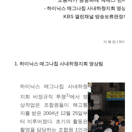
“노동자가 공중파에 액세스 한다는
- 하이닉스 매그나칩 사내하청지회 영상팀
KBS 열린채널 방송보류판정까
이 혜 린 ( 하이
1. 하이닉스 매그나칩 사내하청지회 영상팀
하이닉스 매그나칩 사내하청
1)
지회 비정규직 투쟁
에서 영
상작업은 조합원들이 해고통
지를 받은 2004년 12월 25일부
터 이루어졌다. 초기의 활동은
촬영을 담당하는 조합원 1인과