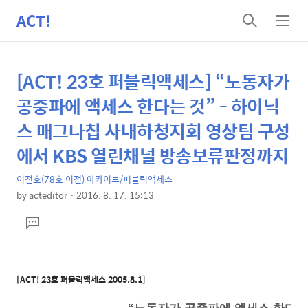
ACT!
검
메
색
뉴
[ACT! 23호 퍼블릭액세스] “노동자가
상
본
문
세
공중파에 액세스 한다는 것” - 하이닉
제
컨
스 매그나칩 사내하청지회 영상팀 구성
목
텐
에서 KBS 열린채널 방송보류판정까지
츠
이전호(78호 이전) 아카이브/퍼블릭액세스
by
acteditor
2016. 8. 17. 15:13
본
댓
문
글
달
기
[ACT! 23호 퍼블릭액세스 2005.8.1]