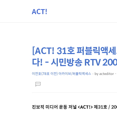
ACT!
[ACT! 31호 퍼블릭액
상
본
문
세
다! - 시민방송 RTV 2
제
컨
목
텐
이전호(78호 이전) 아카이브/퍼블릭액세스
by
acteditor
본
츠
댓
문
글
달
기
진보적 미디어 운동 저널
<ACT!>
제31호 / 2