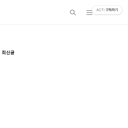
ACT!
구독하기
검
메
색
뉴
추
최신글
가
정
보