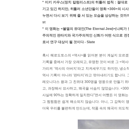
* 미키 카우스(정치 칼럼리스트)의 히틀러 법칙 : 절대
기고 있긴 하지만, 히틀러 소년단들이 영화 <300>의 시
누면서 다시 보기 위해 줄 서 있는 모습을 상상하는 것까지 이 
st
* 이 영화는 <불멸의 유대인(The Eternal Jew)>(
주의적인 판타지와 국가주의적인 신화가 어떤 식으로 전
로서 연구 대상이 될 것이다 - Slate
혹시 헤로도토스의 <역사>를 읽어본 분이 계실지 모르겠
기록물 중에서 가장 오래되고, 유명한 것이 바로 그 <역
가리켜 ‘역사의 아버지’라고 치켜세우기도 하지만, 냉소
역사 기록이 아니라 ‘판타지’라고 깎아내리기도 합니다. 
레오니다스 왕과 그 친위대 300명을 영웅으로 만들기 위
고, 과장해서 묘사하고, 왜곡을 서슴지 않았습니다. <30
사실에 90%는 정확하게 일치한다”면서 어쨌든 이 영화는
그 찜찜함은 쉽게 해소되지 않습니다. 아니, 그 감독이
더욱 우리를 불편하게 만드는데, 작품 속의 왜곡이 의도적