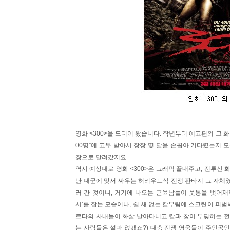
영화 <300>을 드디어 봤습니다. 작년부터 예고편의 그 화
00명”에 고무 받아서 장장 몇 달을 손꼽아 기다렸는지 
장으로 달려갔지요.
역시 예상대로 영화 <300>은 그래픽 끝내주고, 전투신
난 대군에 맞서 싸우는 허리우드식 전쟁 판타지 그 자체였
러 간 것이니, 거기에 나오는 근육남들이 웃통을 벗어재끼
시’를 잡는 모습이나, 쉴 새 없는 칼부림에 스크린이 피범
르타의 사내들이 화살 날아다니고 칼과 창이 부딪히는 전
는 사람들은 설마 없겠죠?) 대충 전쟁 영웅들이 주인공