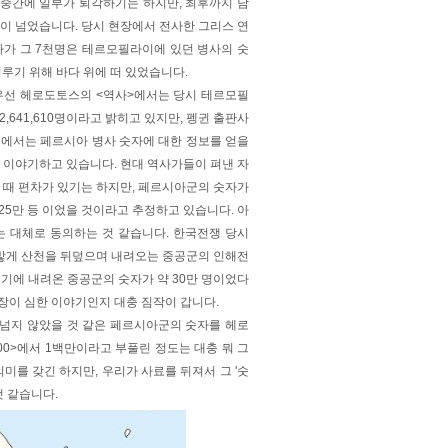
중간에 일부가 퇴각하기는 하지만, 최후까지 남
명이 넘었습니다. 당시 현장에서 전사한 그리스 연
다가 그 7천명은 테르모필라이에 있던 병사의 숫
루기 위해 바다 위에 떠 있었습니다.
우선 헤로도토스의 <역사>에서는 당시 테르모필
,641,610명이라고 밝히고 있지만, 펭귄 출판사
리스 측에서는 페르시아 병사 숫자에 대한 정보를 얻을
고 이야기하고 있습니다. 현대 역사가들이 펴낸 자
 때 편차가 있기는 하지만, 페르시아군의 숫자가
 25만 등 이었을 것이라고 추정하고 있습니다. 아
는 대체로 동의하는 것 같습니다. 한국전쟁 당시
맣게 산천을 뒤덮으며 내려오는 중공군의 인해전
 초기에 내려온 중공군의 숫자가 약 30만 명이었다
과장이 심한 이야기인지 대충 짐작이 갑니다.
로 넘지 않았을 것 같은 페르시아군의 숫자를 헤로
00>에서 1백만이라고 부풀린 정도는 대충 뭐 그
미를 갖긴 하지만, 우리가 사료를 뒤져서 그 '숫
것 같습니다.