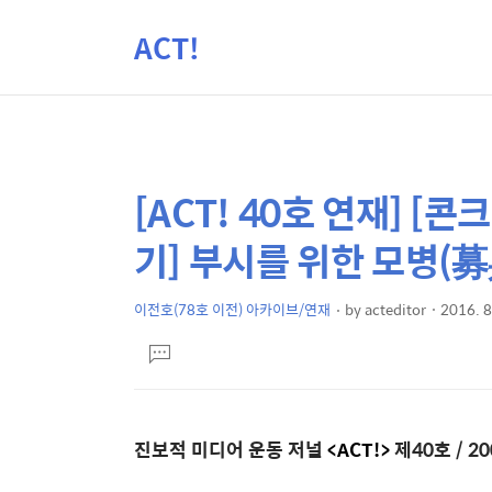
ACT!
[ACT! 40호 연재] [
상
본
문
세
기] 부시를 위한 모병(募兵
제
컨
목
텐
이전호(78호 이전) 아카이브/연재
by
acteditor
2016. 8
본
츠
댓
문
글
달
기
진보적 미디어 운동 저널
<ACT!>
제40호 / 2