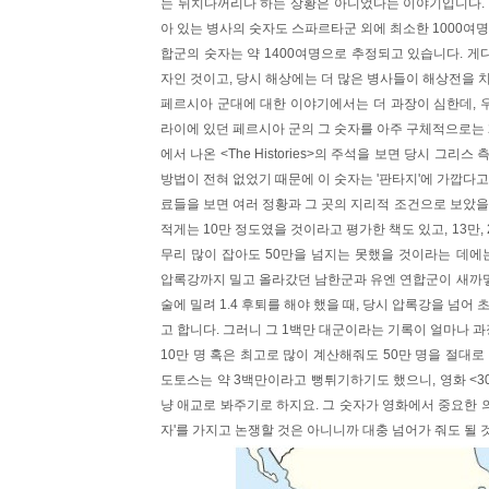
는 뒤치다꺼리나 하는 상황은 아니었다는 이야기입니다. 
아 있는 병사의 숫자도 스파르타군 외에 최소한 1000여
합군의 숫자는 약 1400여명으로 추정되고 있습니다. 게
자인 것이고, 당시 해상에는 더 많은 병사들이 해상전을 치
페르시아 군대에 대한 이야기에서는 더 과장이 심한데, 
라이에 있던 페르시아 군의 그 숫자를 아주 구체적으로는 2
에서 나온 <The Histories>의 주석을 보면 당시 그
방법이 전혀 없었기 때문에 이 숫자는 '판타지'에 가깝다
료들을 보면 여러 정황과 그 곳의 지리적 조건으로 보았을
적게는 10만 정도였을 것이라고 평가한 책도 있고, 13만,
무리 많이 잡아도 50만을 넘지는 못했을 것이라는 데에
압록강까지 밀고 올라갔던 남한군과 유엔 연합군이 새까
술에 밀려 1.4 후퇴를 해야 했을 때, 당시 압록강을 넘어
고 합니다. 그러니 그 1백만 대군이라는 기록이 얼마나 
10만 명 혹은 최고로 많이 계산해줘도 50만 명을 절대
도토스는 약 3백만이라고 뻥튀기하기도 했으니, 영화 <3
냥 애교로 봐주기로 하지요. 그 숫자가 영화에서 중요한 의
자'를 가지고 논쟁할 것은 아니니까 대충 넘어가 줘도 될 