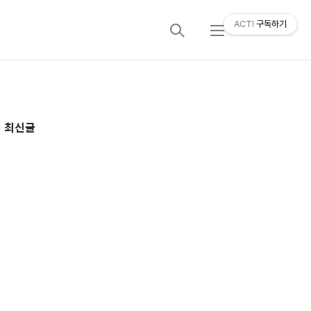
ACT!
구독하기
검
메
색
뉴
추
최신글
가
정
보