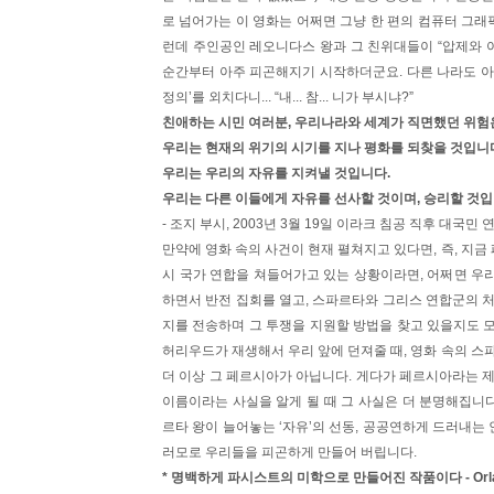
로 넘어가는 이 영화는 어쩌면 그냥 한 편의 컴퓨터 그래
런데 주인공인 레오니다스 왕과 그 친위대들이 “압제와 야
순간부터 아주 피곤해지기 시작하더군요. 다른 나라도 아
정의’를 외치다니... “내... 참... 니가 부시냐?”
친애하는 시민 여러분, 우리나라와 세계가 직면했던 위험
우리는 현재의 위기의 시기를 지나 평화를 되찾을 것입니
우리는 우리의 자유를 지켜낼 것입니다.
우리는 다른 이들에게 자유를 선사할 것이며, 승리할 것입
- 조지 부시, 2003년 3월 19일 이라크 침공 직후 대국민 
만약에 영화 속의 사건이 현재 펼쳐지고 있다면, 즉, 지
시 국가 연합을 쳐들어가고 있는 상황이라면, 어쩌면 우
하면서 반전 집회를 열고, 스파르타와 그리스 연합군의 
지를 전송하며 그 투쟁을 지원할 방법을 찾고 있을지도 모릅
허리우드가 재생해서 우리 앞에 던져줄 때, 영화 속의 스
더 이상 그 페르시아가 아닙니다. 게다가 페르시아라는 
이름이라는 사실을 알게 될 때 그 사실은 더 분명해집니다
르타 왕이 늘어놓는 ‘자유’의 선동, 공공연하게 드러내는 
러모로 우리들을 피곤하게 만들어 버립니다.
* 명백하게 파시스트의 미학으로 만들어진 작품이다 - Orland