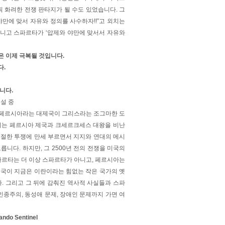
픽 화려한 전쟁 판타지가 될 수도 있었습니다. 그
만에 맞서 자유와 정의를 사수하자!!”고 외치는
니고 스파르타가 ‘압제와 야만에 맞서서 자유와
은 이제 극복될 것입니다.
다.
니다.
연설 중
금 페르시아라는 대제국이 그리스라는 조그마한 도
리는 페르시아 제국과 크세르크세스 대왕을 비난
처절한 투쟁에 만세 부르면서 지지와 연대의 메시
니다. 하지만, 그 2500년 전의 전쟁을 미국의
파르타는 더 이상 스파르타가 아니고, 페르시아는
제국이 지금은 이란이라는 힘없는 작은 국가의 옛
. 그리고 그 뒤에 감춰진 역사적 사실들과 스파
인종주의, 동성애 문제, 장애인 문제까지 가면 여
o Sentinel