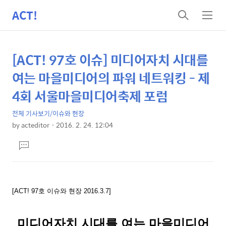
ACT!
검
메
색
뉴
[ACT! 97호 이슈] 미디어자치 시대를
상
본
문
세
여는 마을미디어의 파워 네트워킹 - 제
제
컨
4회 서울마을미디어축제 포럼
목
텐
전체 기사보기/이슈와 현장
츠
by
acteditor
2016. 2. 24. 12:04
본
댓
문
글
달
기
[ACT! 97호 이슈와 현장 2016.3.7]
미디어자치 시대를 여는 마을미디어