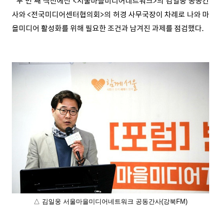
두 번 째 섹션에선 <서울마을미디어네트워크>의 김일웅 공동간
사와 <전국미디어센터협의회>의 허경 사무국장이 차례로 나와 마
을미디어 활성화를 위해 필요한 조건과 남겨진 과제를 점검했다.
△ 김일웅 서울마을미디어네트워크 공동간사(강북FM)