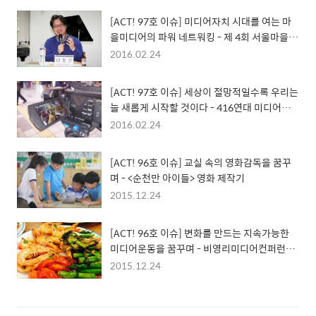
[ACT! 97호 이슈] 미디어자치 시대를 여는 마
을미디어의 파워 네트워킹 - 제 4회 서울마을미
디어축제 포럼
2016.02.24
[ACT! 97호 이슈] 세상이 절망적일수록 우리는
늘 새롭게 시작할 것이다 - 416연대 미디어위
원회
2016.02.24
[ACT! 96호 이슈] 교실 속의 영화감독을 꿈꾸
며 - <순천만 아이들> 영화 제작기
2015.12.24
[ACT! 96호 이슈] 변화를 만드는 지속가능한
미디어운동을 꿈꾸며 - 비영리미디어컨퍼런스
‘체인지온@공룡’ 참가 후기
2015.12.24