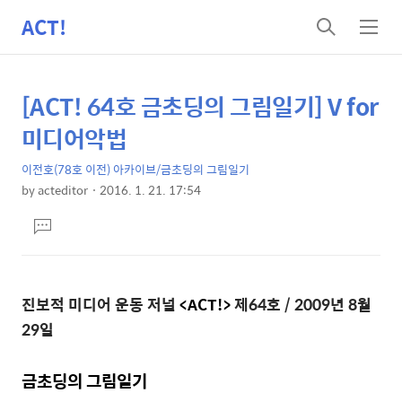
ACT!
검
메
색
뉴
[ACT! 64호 금초딩의 그림일기] V for
상
본
문
세
미디어악법
제
컨
목
이전호(78호 이전) 아카이브/금초딩의 그림일기
텐
by
acteditor
2016. 1. 21. 17:54
츠
본
댓
문
글
달
기
진보적 미디어 운동 저널
<ACT!>
제64호 / 2009년 8월
29일
금초딩의 그림일기