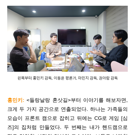
왼쪽부터 홍민키 감독, 이동윤 평론가, 마민지 감독, 권아람 감독
홍민키:
<들랑날랑 혼삿길>부터 이야기를 해보자면,
크게 두 가지 공간으로 연출되었다. 하나는 가족들의
모습이 프론트 캠으로 잡히고 뒤에는 CG로 게임 [심
즈]의 집처럼 만들었다. 두 번째는 내가 핸드캠으로