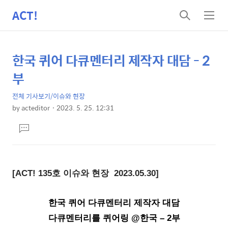
ACT!
검
메
색
뉴
한국 퀴어 다큐멘터리 제작자 대담 - 2
상
본
문
세
부
제
컨
목
전체 기사보기/이슈와 현장
텐
by
acteditor
2023. 5. 25. 12:31
츠
본
댓
문
글
달
기
[ACT! 135호 이슈와 현장
2023.05.30
]
한국 퀴어 다큐멘터리 제작자 대담
다큐멘터리를 퀴어링 @한국 – 2부