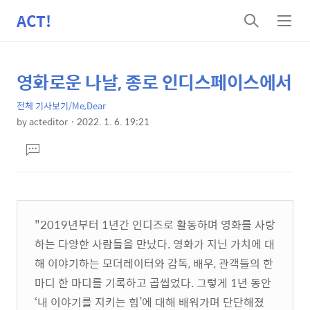
ACT!
검
메
색
뉴
영화로운 나날, 종로 인디스페이스에서
상
본
문
세
전체 기사보기/Me,Dear
제
컨
by
acteditor
2022. 1. 6. 19:21
목
본
텐
댓
문
츠
글
달
기
"2019년부터 1년간 인디즈로 활동하며 영화를 사랑
하는 다양한 사람들을 만났다. 영화가 지닌 가치에 대
해 이야기하는 모더레이터와 감독, 배우, 관객들의 한
마디 한 마디를 기록하고 곱씹었다. 그렇게 1년 동안
‘내 이야기를 지키는 힘’에 대해 배워가며 단단해졌