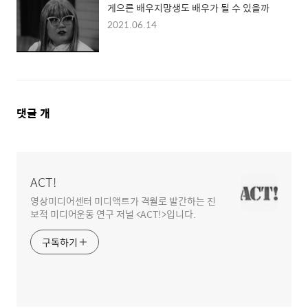
게으른 배우지망생도 배우가 될 수 있을까
2021.06.14
댓
댓글
개
글
영
역
ACT!
영상미디어센터 미디액트가 격월로 발간하는 진
보적 미디어운동 연구 저널 <ACT!>입니다.
구독하기