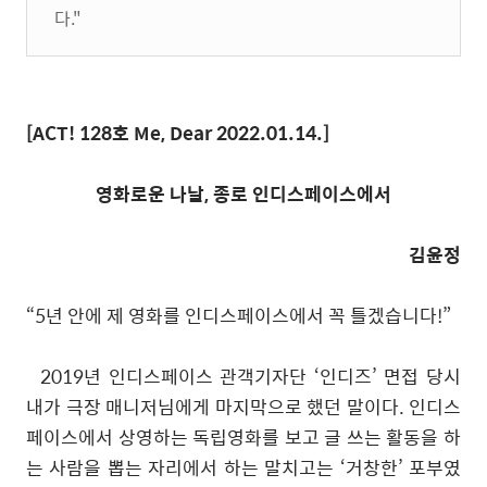
다."
[ACT! 128
호
Me, Dear 2022.01.14
.]
영화로운 나날
,
종로 인디스페이스에서
김윤정
“5
년 안에 제 영화를 인디스페이스에서 꼭 틀겠습니다
!”
2019
년 인디스페이스 관객기자단
‘
인디즈
’
면접 당시
내가 극장 매니저님에게 마지막으로 했던 말이다
.
인디스
페이스에서 상영하는 독립영화를 보고 글 쓰는 활동을 하
는 사람을 뽑는 자리에서 하는 말치고는
‘
거창한
’
포부였