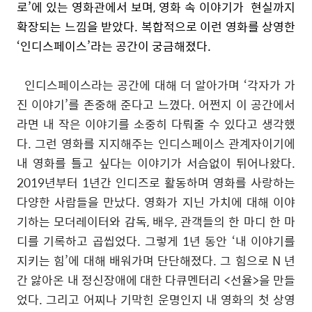
로
’
에 있는 영화관에서 보며
,
영화 속 이야기가
현실까지
확장되는 느낌을 받았다
.
복합적으로 이런 영화를 상영한
‘
인디스페이스
’
라는 공간이 궁금해졌다
.
인디스페이스라는 공간에 대해 더 알아가며
‘
각자가 가
진 이야기
’
를 존중해 준다고 느꼈다
.
어쩐지 이 공간에서
라면 내 작은 이야기를 소중히 다뤄줄 수 있다고 생각했
다
.
그런 영화를 지지해주는 인디스페이스 관계자이기에
내 영화를 틀고 싶다는 이야기가 서슴없이 튀어나왔다
.
2019
년부터
1
년간 인디즈로 활동하며 영화를 사랑하는
다양한 사람들을 만났다
.
영화가 지닌 가치에 대해 이야
기하는 모더레이터와 감독
,
배우
,
관객들의 한 마디 한 마
디를 기록하고 곱씹었다
.
그렇게
1
년 동안
‘
내 이야기를
지키는 힘
’
에 대해 배워가며 단단해졌다
.
그 힘으로
N
년
간 앓아온 내 정신장애에 대한 다큐멘터리
<
선율
>
을 만들
었다
.
그리고 어찌나 기막힌 운명인지 내 영화의 첫 상영