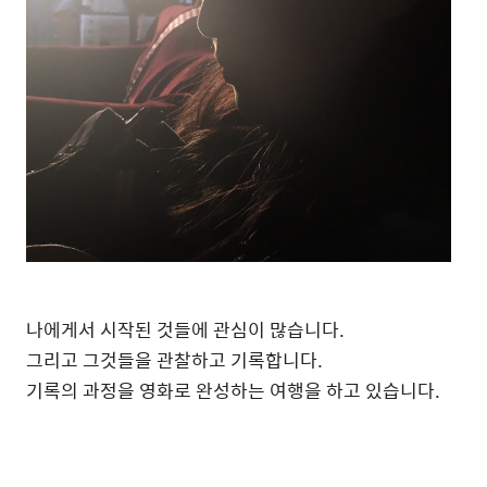
나에게서
시작된
것들에
관심이
많습니다
.
그리고
그것들을
관찰하고
기록합니다
.
기록의
과정을
영화로
완성하는
여행을
하고
있습니다
.