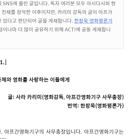
 SNS에 올린 글입니다. 독자 여러분 모두 아시다시피 현
전체를 장악한 이후이지만, 카리미 감독의 글이 아프가
고 있다고 판단되어 글을 게재합니다.
한창욱 영화평론가
이나마 더 많이 공유하기 위해 ACT!에 공동 게재합니
1.]
동체와 영화를 사랑하는 이들에게
글
:
사라 카리미
(
영화감독
,
아프간영화기구 사무총장
)
번역
:
한창욱
(
영화평론가
)
자
,
아프간영화기구의 사무총장입니다
.
아프간영화기구는