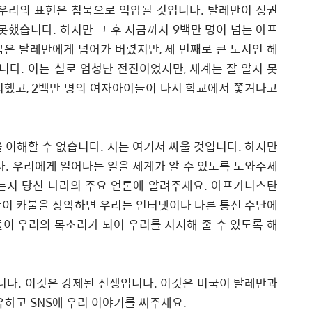
우리의 표현은 침묵으로 억압될 것입니다
.
탈레반이 정권
 못했습니다
.
하지만 그 후 지금까지
9
백만 명이 넘는 아프
금은 탈레반에게 넘어가 버렸지만
,
세 번째로 큰 도시인 헤
습니다
.
이는 실로 엄청난 전진이었지만
,
세계는 잘 알지 못
괴했고
, 2
백만 명의 여자아이들이 다시 학교에서 쫓겨나고
을 이해할 수 없습니다
.
저는 여기서 싸울 것입니다
.
하지만
다
.
우리에게 일어나는 일을 세계가 알 수 있도록 도와주세
는지 당신 나라의 주요 언론에 알려주세요
.
아프가니스탄
이 카불을 장악하면 우리는 인터넷이나 다른 통신 수단에
이 우리의 목소리가 되어 우리를 지지해 줄 수 있도록 해
니다
.
이것은 강제된 전쟁입니다
.
이것은 미국이 탈레반과
공유하고
SNS
에 우리 이야기를 써주세요
.