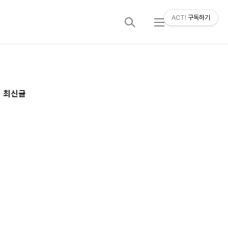
ACT!
구독하기
검
메
색
뉴
추
최신글
가
정
보