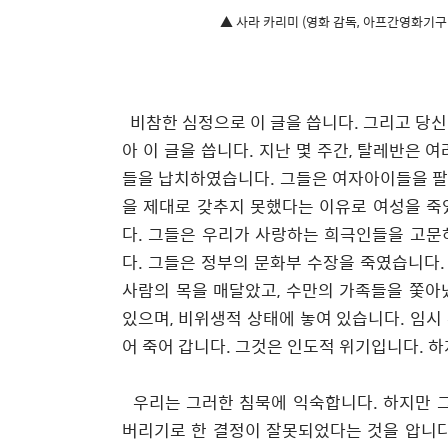
▲ 사라 카리미 (영화 감독, 아프간영화기구 사무총
비참한 심정으로 이 글을 씁니다
.
그리고 당신
아 이 글을 씁니다
.
지난 몇 주간
,
탈레반은 여
들을 납치하였습니다
.
그들은 여자아이들을 팔
을 제대로 갖추지 못했다는 이유로 여성을 
다
.
그들은 우리가 사랑하는 희극인들을 고문
다
.
그들은 정부의 문화부 수장을 죽였습니다
사람의 목을 매달았고
,
수만의 가족들을 쫓아
있으며
,
비위생적 상태에 놓여 있습니다
.
임시
어 죽어 갑니다
.
그것은 인도적 위기입니다
.
하
​
우리는 그러한 침묵에 익숙합니다
.
하지만 
버리기로 한 결정이 잘못되었다는 것을 압니