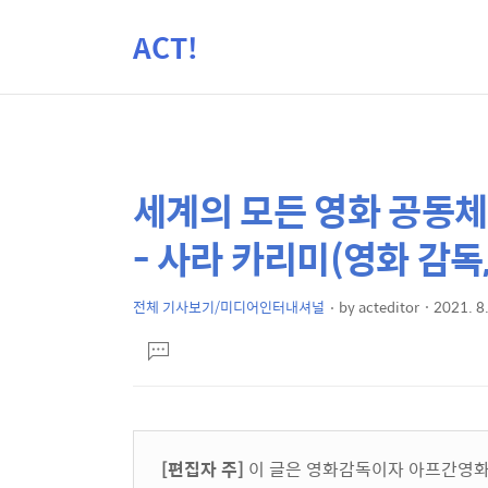
ACT!
세계의 모든 영화 공동
상
본
문
세
- 사라 카리미(영화 감
제
컨
목
텐
전체 기사보기/미디어인터내셔널
by
acteditor
2021. 8
본
츠
댓
문
글
달
기
[편집자 주]
이 글은 영화감독이자 아프간영