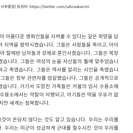
장) 트위터 https://twitter.com/sahraakarimi
이 아름다운 영화인들을 지켜줄 수 있다는 깊은 희망을 담
러 지역을 함락시켰습니다
.
그들은 사람들을 죽이고
,
아이
아 탈레반 남자들과 강제로 혼인시켰습니다
.
그들은 복장
죽였습니다
.
그들은 여성의 눈을 자신들의 틀에 맞추었습니
하고 죽였습니다
.
그들은 역사를 알리는 시인을 죽였습니
.
그들은 정부 관련자를 암살했습니다
.
그들은 공개적으로
냈습니다
.
거기서 도망친 가족들은 카불의 임시 수용소에
 수용소에서는 약탈이 자행되고
,
아기들은 먹을 우유가 없
지만 세계는 침묵합니다
.
그것이 온당치 않다는 것도 알고 있습니다
.
우리는 우리를
다
.
우리는 미군이 성급하게 군대를 철수시킨 것이 우리를