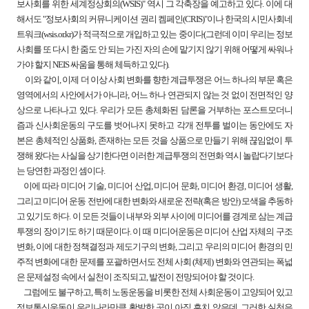
보사회를 위한 세계정상회의(WSIS)" 역시 그 각축장을 예고하고 있다. 이에 대
해서도 "정보사회의 커뮤니케이션 권리 켐페인(CRIS)"이나 한국의 시민사회네
트워크(wsis.or.kr)가 적극적으로 개입하고 있는 중이다(그런데 이미 우리는 정보
사회를 또 다시 한 줌도 안 되는 가진 자의 손에 맡기지 않기 위해 어떻게 싸워나
가야 할지 NEIS 싸움을 통해 체득하고 있다).
이와 같이, 이제 더 이상 사회 변화를 향한 계급투쟁은 어느 하나의 부문 혹은
영역에서의 사안에서가 아니라, 어느 하나 연관되지 않는 것 없이 전면적인 양
상으로 나타나고 있다. 우리가 모든 총체화된 담론을 거부하는 포스트모더니
즘과 신사회운동의 구도를 벗어나지 못하고 각개 전투를 벌이는 동안에도 자
본은 총체적인 상품화, 존재하는 모든 것을 상품으로 만들기 위해 끊임없이 투
쟁해 왔다는 사실을 상기한다면 이러한 계급투쟁의 전면화 역시 놀랍다기보다
는 당연한 과정인 셈이다.
이에 따라 미디어 기술, 미디어 산업, 미디어 문화, 미디어 환경, 미디어 생활,
그리고 미디어 운동 전반에 대한 변화와 새로운 전략(혹은 방안) 모색을 추동하
고 있기도 하다. 이 모든 것들이 내부와 외부 사이에 미디어를 경계로 삼는 계급
투쟁의 장이기도 하기 때문이다. 이 때 미디어운동은 미디어 산업 자체의 구조
변화, 이에 대한 정책결정과 제도기구의 변화, 그리고 우리의 미디어 환경의 민
주적 변화에 대한 문제를 포괄하면서도 전체 사회 (체제) 변화와 연관되는 폭넓
은 문제설정 속에서 실천이 조직되고, 발전이 전망되어야 할 것이다.
그럼에도 불구하고, 특히 노동운동을 비롯한 전체 사회운동이 고양되어 있고
정보통신운동이 우리나라만큼 활발한 곳이 아직 흔치 않은데, 그러한 실천은