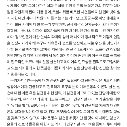
세계적이지만 그에 대한 인식과 분석을 위한 이론적 노력은 거의 전무한 상태
임을 확인하게 된다. 예를 들어, 촛불시위를 비롯한 사건들에 끼친 인터넷의 힘
에 대한 대안 미디어 차원의 이론적 논의는 거의 없고, 공공 부문 파업에 대한 미
디어 활용 사례에 대한 연구가 부재하며, 전세계적인 신자유주의 반대 투쟁에
결합하는 국내외 미디어 활동가들에 대한 체계적인 관심도 없는 건 마찬가지
이다. 정보인권에 대한 인식의 확대와 함께 더 나아가 공세적으로 어떻게 인권
을 신장시키기 위해 누구나 자유롭게 정보를 생산하고 나눌 수 있을 것인가에
대한 논의로 확장해가고(이런 차원에서 최근 <네트워커>의 오프라인 창간을
환영한다), 각 지역 각 영역에서 독점화된 미디어 커뮤니케이션 구조를 극복하
며 민주적인 커뮤니케이션을 실천하고 미디어의 민주성을 질적으로 고양시키
고 있는 사례들에 대한 뜻깊은 이론화와 사려 깊은 전망에 대한 진단은 찾아보
기 힘들다는 것이다.
우리가 미디어운동에 대한 연구저널이 필요하다고 판단한 것은 바로 이러한
상황에서이다. 긴급하고도 긴요하게 요구되는 미디어운동의 이론적 실천, 실
천에 대한 이론 혹은 실천을 위한 전략, 이 실천들이 그리고 있는 전망에 대한 모
색을 위해, 우리의 여러 한계에도 불구하고 이 연구저널 <ACT!>의 출발을 미루
지 않기로 했다. 물론, 아직 정비해야 할 것이 많다. 이 연구저널 자체가 대안언
론의 성격을 갖는다고 할 때, 전체 포맷(형식)이 아직 그에 걸 맞는 대안적 형식
을 갖추고 있지 않고, 미디어운동의 실천을 뒤좇기만 할 것이 아니라면 앞선 기
술들의 진보적 활용을 위한 시도 역시 이 연구저널 <ACT!>을 통해 이루어져야