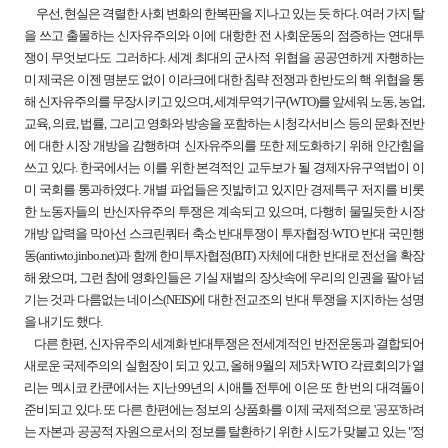
우선, 현실은 격렬한 사회 변화의 한복판을 지나고 있는 듯 하다. 여러 가지 탈
을 쓰고 출몰하는 신자유주의와 이에 대항한 전 사회운동의 점증하는 연대투
쟁이 무엇보다도 그러하다. 세계 최대의 군사적 위협을 공공연하게 자행하는
미 제국은 이젠 명분도 없이 이라크에 대한 침략 전쟁과 한반도의 핵 위협을 통
해 신자유주의를 무장시키고 있으며, 세계무역기구(WTO)를 앞세워 노동, 농업,
교육, 의료, 법률, 그리고 영화와 방송을 포함하는 시청각서비스 등의 문화 전반
에 대한 시장 개방을 감행하며 신자유주의를 또한 제도화하기 위해 안간힘을
쓰고 있다. 한국에서는 이를 위한 본격적인 교두보가 될 경제자유구역법이 이
미 국회를 통과하였다. 개별 파업들은 짓밟히고 있지만 경제특구 저지를 비롯
한 노동자들의 반신자유주의 투쟁은 계속되고 있으며, 다행히 물밀듯한 시장
개방 압력을 막아선 스크린쿼터 축소 반대투쟁이 투자협정·WTO 반대 국민행
동(antiwto.jinbo.net)과 함께 한미투자협정(BIT) 자체에 대한 반대로 전선을 확장
해 왔으며, 그런 참에 영화인들은 기실 재벌의 장삿속에 우리의 인권을 팔아 넘
기는 것과 다름없는 네이스(NEIS)에 대한 전교조의 반대 투쟁을 지지하는 성명
을 내기도 했다.
다른 한편, 신자유주의 세계화 반대투쟁은 전세계적인 반전운동과 결합되어
새로운 국제주의의 실험장이 되고 있고, 올해 9월의 제5차 WTO 각료회의가 열
리는 멕시코 칸쿤에서는 지난 99년의 시애틀 전투에 이은 또 한 번의 대격돌이
준비되고 있다. 또 다른 한편에는 정보의 상품화를 이제 국제적으로 '공포'하려
는 자본과 공공적 자원으로서의 정보를 탈환하기 위한 시도가 맞붙고 있는 "정