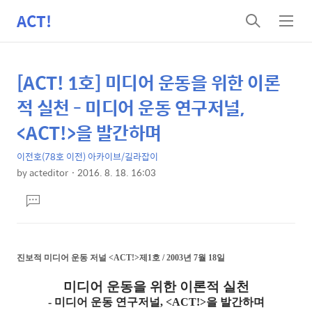
ACT!
검
메
색
뉴
[ACT! 1호] 미디어 운동을 위한 이론
상
본
문
세
적 실천 - 미디어 운동 연구저널,
제
컨
<ACT!>을 발간하며
목
텐
이전호(78호 이전) 아카이브/길라잡이
츠
by
acteditor
2016. 8. 18. 16:03
본
댓
문
글
달
기
진보적 미디어 운동 저널
<ACT!>
제1호 / 2003년 7월 18일
미디어 운동을 위한 이론적 실천
- 미디어 운동 연구저널, <ACT!>을 발간하며