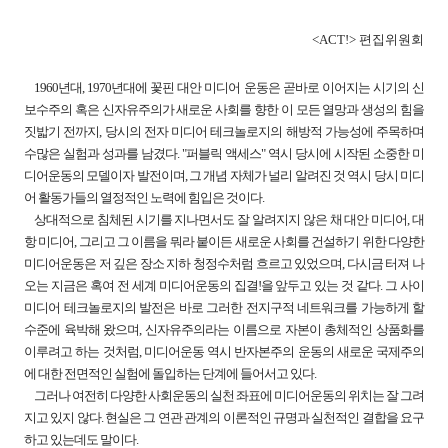
<ACT!> 편집위원회
1960년대, 1970년대에 꽃핀 대안 미디어 운동은 곧바로 이어지는 시기의 신
보수주의 혹은 신자유주의가 새로운 사회를 향한 이 모든 열망과 생성의 힘을
짓밟기 전까지, 당시의 전자 미디어 테크놀로지의 해방적 가능성에 주목하며
수많은 실험과 성과를 남겼다. "퍼블릭 액세스" 역시 당시에 시작된 소중한 미
디어운동의 모델이자 발전이며, 그 개념 자체가 널리 알려진 것 역시 당시 미디
어 활동가들의 열정적인 노력에 힘입은 것이다.
상대적으로 침체된 시기를 지나면서도 잘 알려지지 않은 채 대안 미디어, 대
항 미디어, 그리고 그 이름을 뭐라 붙이든 새로운 사회를 건설하기 위한 다양한
미디어운동은 저 깊은 장소 지하 청정수처럼 흐르고 있었으며, 다시금 터져 나
오는 지금은 혹여 전 세계 미디어운동의 집결!을 앞두고 있는 것 같다. 그 사이
미디어 테크놀로지의 발전은 바로 그러한 전지구적 네트워크를 가능하게 할
수준에 육박해 왔으며, 신자유주의라는 이름으로 자본이 총체적인 상품화를
이루려고 하는 것처럼, 미디어운동 역시 반자본주의 운동의 새로운 국제주의
에 대한 전면적인 실험에 돌입하는 단계에 들어서고 있다.
그러나 여전히 다양한 사회운동의 실천 좌표에 미디어운동의 위치는 잘 그려
지고 있지 않다. 현실은 그 연관 관계의 이론적인 규명과 실천적인 결합을 요구
하고 있는데도 말이다.