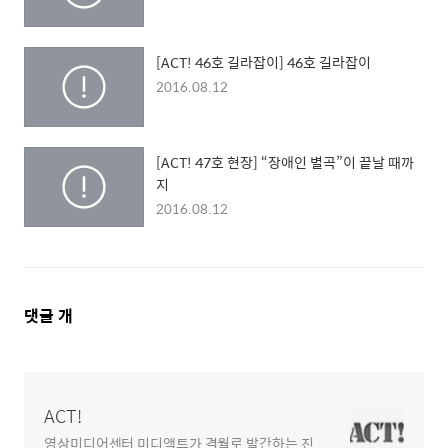
[ACT! 46호 길라잡이] 46호 길라잡이
2016.08.12
[ACT! 47호 현장] “장애인 별곡”이 끝날 때까
지
2016.08.12
댓
댓글
개
글
영
역
ACT!
영상미디어센터 미디액트가 격월로 발간하는 진