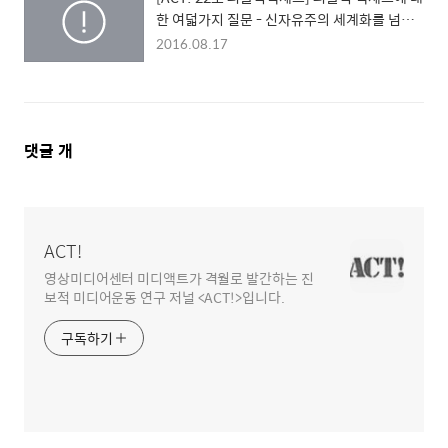
한 여덟가지 질문 - 신자유주의 세계화를 넘어
서서, 디지틀 시대의 미디어 운동을 위한 숨고르
2016.08.17
기
댓
댓글
개
글
영
역
ACT!
영상미디어센터 미디액트가 격월로 발간하는 진
보적 미디어운동 연구 저널 <ACT!>입니다.
구독하기