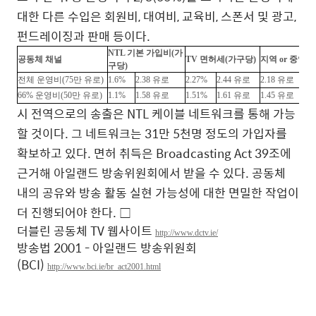
대한 다른 수입은 회원비, 대여비, 교육비, 스폰서 및 광고,
펀드레이징과 판매 등이다.
NTL 기본 가입비
(가
공동체 채널
TV 면허세
(가구당)
지역 or 중앙 
구당)
전체 운영비
(75만 유로)
1.6%
2.38 유로
2.27%
2.44 유로
2.18
유로
66% 운영비
(50만 유로)
1.1%
1.58 유로
1.51%
1.61 유로
1.45
유로
시 전역으로의 송출은 NTL 케이블 네트워크를 통해 가능
할 것이다. 그 네트워크는 31만 5천명 정도의 가입자를
확보하고 있다. 면허 취득은 Broadcasting Act 39조에
근거해 아일랜드 방송위원회에서 받을 수 있다. 공동체
내의 공유와 방송 활동 실현 가능성에 대한 면밀한 작업이
더 진행되어야 한다. □
더블린 공동체 TV 웹사이트
http://www.dctv.ie/
방송법 2001 - 아일랜드 방송위원회
(BCI)
http://www.bci.ie/br_act2001.html