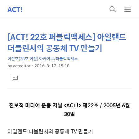
ACT!
검
메
색
뉴
[ACT! 22호 퍼블릭액세스] 아일랜드
상
본
문
세
더블린시의 공동체 TV 만들기
제
컨
목
이전호(78호 이전) 아카이브/퍼블릭액세스
텐
by
acteditor
2016. 8. 17. 15:18
츠
본
댓
문
글
달
기
진보적 미디어 운동 저널
<ACT!>
제22호 / 2005년 6월
30일
아일랜드 더블린시의 공동체 TV 만들기