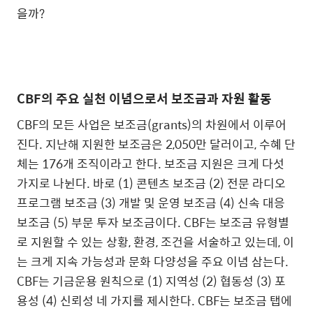
을까
?
CBF
의 주요 실천 이념으로서 보조금과 자원 활동
CBF
의 모든 사업은 보조금
(grants)
의 차원에서 이루어
진다
.
지난해 지원한 보조금은
2,050
만 달러이고
,
수혜 단
체는
176
개 조직이라고 한다
.
보조금 지원은 크게 다섯
가지로 나뉜다
.
바로
(1)
콘텐츠 보조금
(2)
전문 라디오
프로그램 보조금
(3)
개발 및 운영 보조금
(4)
신속 대응
보조금
(5)
부문 투자 보조금이다
. CBF
는 보조금 유형별
로 지원할 수 있는 상황
,
환경
,
조건을 서술하고 있는데
,
이
는 크게 지속 가능성과 문화 다양성을 주요 이념 삼는다
.
CBF
는 기금운용 원칙으로
(1)
지역성
(2)
협동성
(3)
포
용성
(4)
신뢰성 네 가지를 제시한다
. CBF
는 보조금 탭에