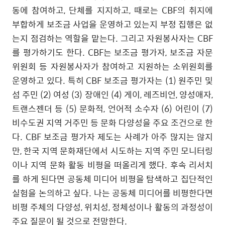
동에 참여하고
,
단체를 지지하고
,
때로는
CBF
의 취지에
부합하게 보조금 사업을 운영하고 있는지 부정 집행은 없
는지 점검하는 역할을 맡는다
.
그리고 자원봉사자는
CBF
를 평가하기도 한다
. CBF
는 보조금 평가자
,
보조금 자문
위원회 등 자원봉사자가 참여하고 지원하는 소위원회를
운영하고 있다
.
특히
CBF
보조금 평가자는
(1)
원주민 및
섬 주민
(2)
여성
(3)
장애인
(4)
게이
,
레즈비언
,
양성애자
,
트랜스젠더 등
(5)
문화적
,
언어적 소수자
(6)
어린이
(7)
비수도권 지역 거주민 등 문화 다양성을 주요 조건으로 한
다
. CBF
보조금 평가자 제도는 사례가 아주 많지는 않지
만
,
한국 지역 문화재단에서 시도하는 지역 주민 모니터링
이나 지역 문화 활동 비평을 떠올리게 했다
.
후속 리서치
를 하게 된다면 공동체 미디어 비평을 탐색하고 집단적인
실험을 논의하고 싶다
.
나는 공동체 미디어를 비평한다면
비평 주체의 다양성
,
위치성
,
정체성이나 활동의 과정성이
주요 질문이 될 것으로 전망한다
.