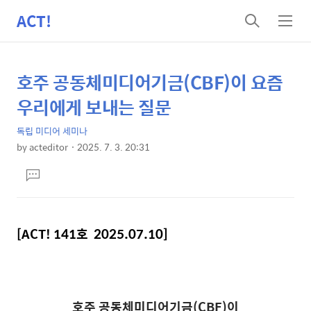
ACT!
검
메
색
뉴
호주 공동체미디어기금(CBF)이 요즘
상
본
문
세
우리에게 보내는 질문
제
컨
목
독립 미디어 세미나
텐
by
acteditor
2025. 7. 3. 20:31
츠
본
댓
문
글
달
기
[ACT! 141호 2025.07.10]
호주 공동체미디어기금(CBF)이