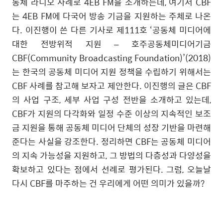
동체 라디오 사례로
4EB FM
을 소개하는데
,
여기서
CBF
는
4EB FM
에 다국어 방송 기금을 지원하는 주체로 나온
다
.
이진행이 쓴 다른 기사로 제
111
호
‘
공동체 미디어에
대한 전방위적 지원
–
호주공동체미디어기금
CBF(Community Broadcasting Foundation)’(2018)
는 한국의 공동체 미디어 지원 정책을 수립하기 위해서는
CBF
사례를 참고해 보자고 제안한다
.
이진행의 글은
CBF
의 사업 구조
,
세부 사업 구성 전반을 소개하고 있는데
,
CBF
가 지원의 다각화와 일정 수준 이상의 지속적인 보조
금 지원을 통해 공동체 미디어 단체의 성장 기반을 마련해
준다는 사실을 강조한다
.
정리하면
CBF
는 공동체 미디어
의 지속 가능성을 지원하고
,
그 방법의 다층성과 다양성을
확보하고 있다는 점에서 선례로 평가된다
.
그럼
,
오늘날
다시
CBF
를 마주하는 건 우리에게 어떤 의미가 있을까
?