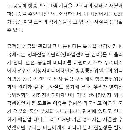
는 공동체 방송 프로그램 기금을 보조금의 형태로 재분배
하는 것을 주요 미션으로 소개하는데
,
이 지점에서는
CBF
가 중간 지원 조직의 정체성을 갖고 있다는 사실을 생각할
수 있다
.
공적인 기금을 관리하고 배분한다는 특성을 생각하면 한
국에서는 영화진흥위원회
(
영화발전기금 관리
)
를 떠올리
게 한다
.
한편
,
공동체 미디어를 지원하기 위해 우리나라
에서 설립한 시청자미디어재단은 방송통신위원회의 위탁
집행형 공공 기관으로 의사 결정 구조에서 방송통신위원
회의 관여가 깊다는 사실도 상기해 본다
.
우리가 영화진
흥위원회와 시청자미디어재단이 기금 관리형인지 위탁
집행형인지 잘 모르는 이유는 유형을 막론하고 이들이 국
가 정부와 중앙 부처와 지배
/
피지배 관계에 있다고 인식
하기 때문일 테다
.
그리고 해당 기관 종사자는 서운할 수
있겠지만 우리는 이들에게서 미디어 분야 전문성을 별로