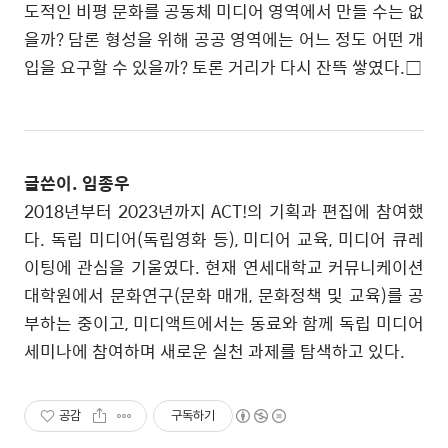
도적인 비평 문화를 공동체 미디어 영역에서 만들 수는 없
을까
?
담론 형성을 위해 공공 영역에는 어느 정도 어떤 개
입을 요구할 수 있을까
?
토론 거리가 다시 잔뜩 쌓였다
.
□
글쓴이
.
임종우
2018
년부터
2023
년까지
ACT!
의 기획과 편집에 참여했
다
.
독립 미디어
(
독립영화 등
),
미디어 교육
,
미디어 큐레
이팅에 관심을 기울였다
.
현재 연세대학교 커뮤니케이션
대학원에서 문화연구
(
문화 매개
,
문화정책 및 교육
)
를 공
부하는 중이고
,
미디액트에서는 동료와 함께 독립 미디어
세미나에 참여하며 새로운 실천 과제를 탐색하고 있다
.
공감
구독하기