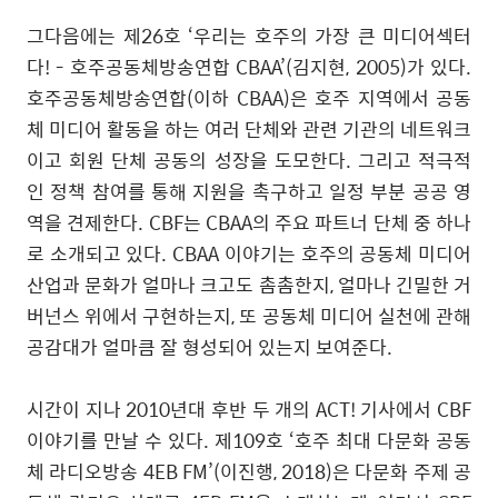
그다음에는 제
26
호
‘
우리는 호주의 가장 큰 미디어섹터
다
! -
호주공동체방송연합
CBAA’(
김지현
, 2005)
가 있다
.
호주공동체방송연합
(
이하
CBAA)
은 호주 지역에서 공동
체 미디어 활동을 하는 여러 단체와 관련 기관의 네트워크
이고 회원 단체 공동의 성장을 도모한다
.
그리고 적극적
인 정책 참여를 통해 지원을 촉구하고 일정 부분 공공 영
역을 견제한다
. CBF
는
CBAA
의 주요 파트너 단체 중 하나
로 소개되고 있다
. CBAA
이야기는 호주의 공동체 미디어
산업과 문화가 얼마나 크고도 촘촘한지
,
얼마나 긴밀한 거
버넌스 위에서 구현하는지
,
또 공동체 미디어 실천에 관해
공감대가 얼마큼 잘 형성되어 있는지 보여준다
.
시간이 지나
2010
년대 후반 두 개의
ACT!
기사에서
CBF
이야기를 만날 수 있다
.
제
109
호
‘
호주 최대 다문화 공동
체 라디오방송
4EB FM’(
이진행
, 2018)
은 다문화 주제 공