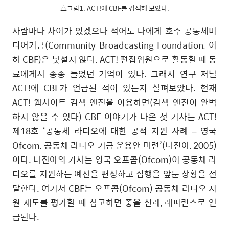
△그림1. ACT!에 CBF를 검색해 보았다.
사람마다 차이가 있겠으나 적어도 나에게 호주 공동체미
디어기금
(Community Broadcasting Foundation,
이
하
CBF)
은 낯설지 않다
. ACT!
편집위원으로 활동할 때 동
료에게서 종종 들었던 기억이 있다
.
그래서 연구 저널
ACT!
에
CBF
가 언급된 적이 있는지 살펴보았다
.
현재
ACT!
웹사이트 검색 엔진을 이용하면
(
검색 엔진이 완벽
하지 않을 수 있다
) CBF
이야기가 나온 첫 기사는
ACT!
제
18
호
‘
공동체 라디오에 대한 공적 지원 사례
–
영국
Ofcom,
공동체 라디오 기금 운용안 마련
’(
나진아
, 2005)
이다
.
나진아의 기사는 영국 오프콤
(Ofcom)
이 공동체 라
디오를 지원하는 예산을 편성하고 집행을 앞둔 상황을 전
달한다
.
여기서
CBF
는 오프콤
(Ofcom)
공동체 라디오 지
원 제도를 평가할 때 참고하면 좋을 선례
,
레퍼런스로 언
급된다
.