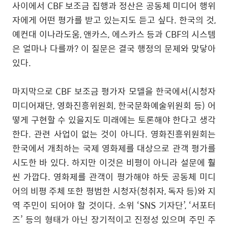
사이에서
CBF
보조금 집행과 정산은 공동체 미디어 행위
자에게 어떤 평가를 받고 있는지도 듣고 싶다
.
한국의 것
,
예컨대 이나라도움
,
앤카스
,
에스카스 등과
CBF
의 시스템
은 얼마나 다를까
?
이 질문은 결국 행정의 문제와 맞닿아
있다
.
마지막으로
CBF
보조금 평가자 모델을 한국에서
(
시청자
미디어재단
,
영화진흥위원회
,
한국문화예술위원회 등
)
어
떻게 구현할 수 있을지도 미래에는 토론해야 한다고 생각
한다
.
관련 사업이 없는 것이 아니다
.
영화진흥위원회는
한국에서 개최하는 국제 영화제를 대상으로 관객 평가를
시도한 바 있다
.
하지만 이것은 비평이 아니라 설문에 훨
씬 가깝다
.
영화제를 관객이 평가해야 하듯 공동체 미디
어의 비평 주체 또한 평범한 시청자
(
청취자
,
독자 등
)
와 지
역 주민이 되어야 할 것이다
.
소위
‘SNS
기자단
’, ‘
서포터
즈
’
등의 형태가 아닌 장기적이고 진정성 있으며 주민 주