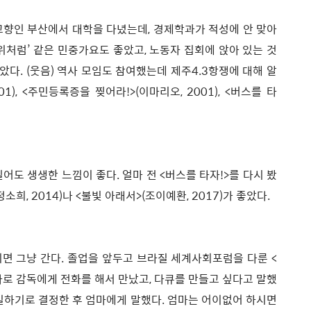
 고향인 부산에서 대학을 다녔는데, 경제학과가 적성에 안 맞아
위처럼’ 같은 민중가요도 좋았고, 노동자 집회에 앉아 있는 것
았다. (웃음) 역사 모임도 참여했는데 제주4.3항쟁에 대해 알
1), <주민등록증을 찢어라!>(이마리오, 2001), <버스를 타
칠어도 생생한 느낌이 좋다. 얼마 전 <버스를 타자!>를 다시 봤
희, 2014)나 <불빛 아래서>(조이예환, 2017)가 좋았다.
히면 그냥 간다. 졸업을 앞두고 브라질 세계사회포럼을 다룬 <
. 바로 감독에게 전화를 해서 만났고, 다큐를 만들고 싶다고 말했
서 일하기로 결정한 후 엄마에게 말했다. 엄마는 어이없어 하시면