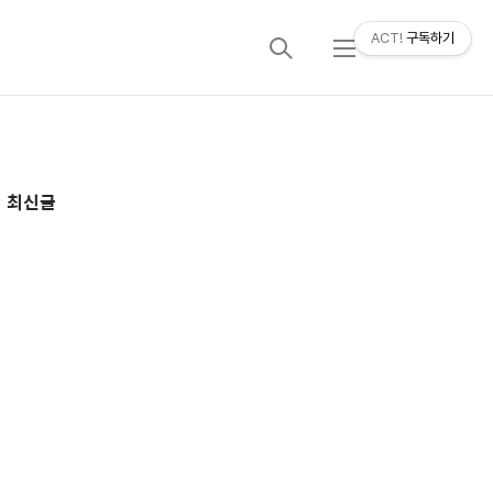
ACT!
구독하기
검
메
색
뉴
추
최신글
가
정
보