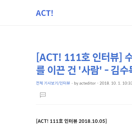
ACT!
[ACT! 111호 인터뷰] 
상
본
문
세
를 이끈 건 '사람' - 김
제
컨
목
텐
전체 기사보기/인터뷰
by
acteditor
2018. 10. 1. 10:3
본
츠
댓
문
글
달
기
[ACT! 111호 인터뷰 2018.10.05]