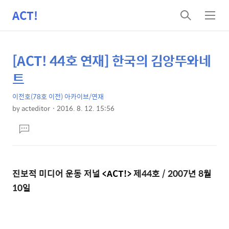
ACT!
검
메
색
뉴
[ACT! 44호 연재] 한국의 김앙뚜와네
상
본
문
세
트
제
컨
목
이전호(78호 이전) 아카이브/연재
텐
by
acteditor
2016. 8. 12. 15:56
츠
본
댓
문
글
달
기
진보적 미디어 운동 저널
<ACT!>
제44호 / 2007년 8월
10일