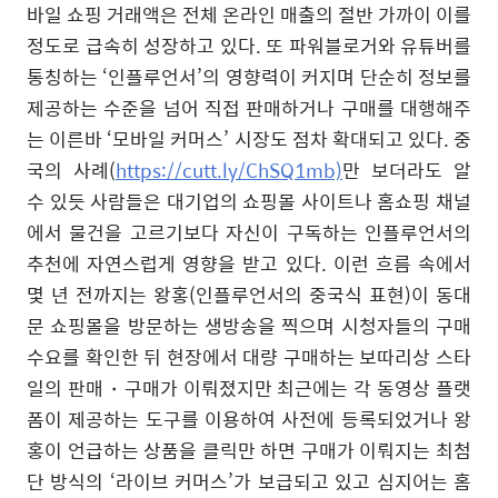
바일 쇼핑 거래액은 전체 온라인 매출의 절반 가까이 이를
정도로 급속히 성장하고 있다
.
또 파워블로거와 유튜버를
통칭하는
‘
인플루언서
’
의 영향력이 커지며 단순히 정보를
제공하는 수준을 넘어 직접 판매하거나 구매를 대행해주
는 이른바
‘
모바일 커머스
’
시장도 점차 확대되고 있다
.
중
국의 사례
(
https://cutt.ly/ChSQ1mb)
만 보더라도 알
수 있듯 사람들은 대기업의 쇼핑몰 사이트나 홈쇼핑 채널
에서 물건을 고르기보다 자신이 구독하는 인플루언서의
추천에 자연스럽게 영향을 받고 있다
.
이런 흐름 속에서
몇 년 전까지는 왕홍
(
인플루언서의 중국식 표현
)
이 동대
문 쇼핑몰을 방문하는 생방송을 찍으며 시청자들의 구매
수요를 확인한 뒤 현장에서 대량 구매하는 보따리상 스타
일의 판매
・
구매가 이뤄졌지만 최근에는 각 동영상 플랫
폼이 제공하는 도구를 이용하여 사전에 등록되었거나 왕
홍이 언급하는 상품을 클릭만 하면 구매가 이뤄지는 최첨
단 방식의
‘
라이브 커머스
’
가 보급되고 있고 심지어는 홈