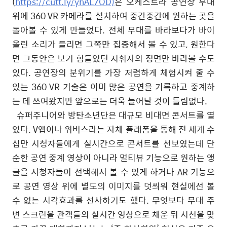
(
https://cutt.ly/yhAL7OD)
은 오케스트라 공연장 무대
위에
360 VR
카메라를 설치하여 중간중간에 원하는 곳을
돌아볼 수 있게 만들었다
.
전체 무대를 바라보다가 바이
올린 소리가 들리면 그쪽만 집중해서 볼 수 있고
,
원한다
면 그동안은 보기 힘들었던 지휘자의 정면만 바라볼 수도
있다
.
공연장의 분위기를 가장 저렴하게 체험시켜 줄 수
있는
360 VR
기술은 이미 많은 공연을 기록하고 중계하
는 데 쓰여왔지만 앞으로는 더욱 늘어날 것이 틀림없다
.
슈퍼주니어와 방탄소년단은 대규모 비대면 콘서트를 열
었다
. V
앱이나 위버스라는 자체 플래폼을 통해 전 세계 수
십만 시청자들에게 실시간으로 콘서트를 선보였는데 단
순한 공연 중계 영상이 아니라 멀티뷰 기능으로 원하는 앵
글을 시청자들이 선택해서 볼 수 있게 하거나
AR
기능으
로 공연 영상 위에 별도의 이미지를 덧씌워 현실에선 볼
수 없는 시각효과를 선사하기도 했다
.
무엇보다 무대 주
변 스크린을 관객들의 실시간 영상으로 채운 뒤 시선을 맞