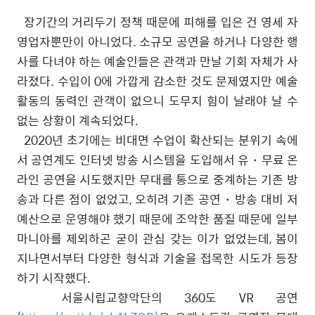
장기간의 거리두기 정책 때문에 피해를 입은 건 영세 자
영업자뿐만이 아니었다
.
소규모 공연을 하거나 다양한 행
사를 다녀야 하는 예술인들은 관객과 만날 기회 자체가 사
라졌다
.
수입이
0
에 가깝게 감소한 것도 문제였지만 예술
활동의 동력인 관객이 없으니 도무지 힘이 날래야 날 수
없는 상황이 계속되었다
.
2020
년 초기에는 비대면 수업이 확산되는 분위기 속에
서 공연계도 인터넷 방송 시스템을 도입해서 유
・
무료 온
라인 공연을 시도했지만 무대를 통으로 중계하는 기존 방
송과 다른 점이 없었고
,
오히려 기존 공연
・
방송 대비 저
예산으로 운영해야 했기 때문에 조악한 품질 때문에 일부
마니아를 제외하곤 굳이 관심 갖는 이가 없었는데
,
봄이
지나면서부터 다양한 형식과 기술을 접목한 시도가 등장
하기 시작했다
.
서울시립교향악단의
360
도
VR
공연