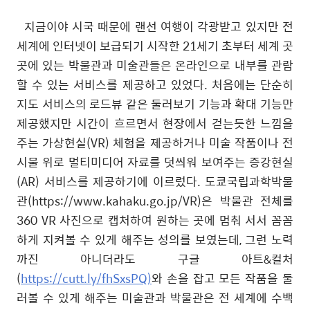
지금이야 시국 때문에 랜선 여행이 각광받고 있지만 전
세계에 인터넷이 보급되기 시작한
21
세기 초부터 세계 곳
곳에 있는 박물관과 미술관들은 온라인으로 내부를 관람
할 수 있는 서비스를 제공하고 있었다
.
처음에는 단순히
지도 서비스의 로드뷰 같은 둘러보기 기능과 확대 기능만
제공했지만 시간이 흐르면서 현장에서 걷는듯한 느낌을
주는 가상현실
(VR)
체험을 제공하거나 미술 작품이나 전
시물 위로 멀티미디어 자료를 덧씌워 보여주는 증강현실
(AR)
서비스를 제공하기에 이르렀다
.
도쿄국립과학박물
관
(https://www.kahaku.go.jp/VR)
은 박물관 전체를
360 VR
사진으로 캡처하여 원하는 곳에 멈춰 서서 꼼꼼
하게 지켜볼 수 있게 해주는 성의를 보였는데
,
그런 노력
까진 아니더라도 구글 아트
&
컬처
(
https://cutt.ly/fhSxsPQ)
와 손을 잡고 모든 작품을 둘
러볼 수 있게 해주는 미술관과 박물관은 전 세계에 수백