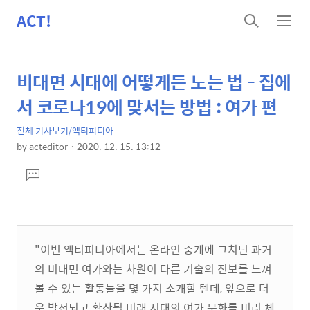
ACT!
검
메
색
뉴
비대면 시대에 어떻게든 노는 법 - 집에
상
본
문
세
서 코로나19에 맞서는 방법 : 여가 편
제
컨
목
전체 기사보기/액티피디아
텐
by
acteditor
2020. 12. 15. 13:12
츠
본
댓
문
글
달
기
"이번 액티피디아에서는 온라인 중계에 그치던 과거
의 비대면 여가와는 차원이 다른 기술의 진보를 느껴
볼 수 있는 활동들을 몇 가지 소개할 텐데
,
앞으로 더
욱 발전되고 확산될 미래 시대의 여가 문화를 미리 체