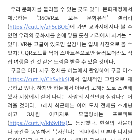
우리 문화재를 둘러볼 수 있는 곳도 있다
.
문화재청에서
제공하는
‘360VR
로 보는 문화유적
’
갤러리
(
https://cutt.ly/zhScBOE)
에 가면 교과서에서나 볼 수
있던 우리의 문화재를 손에 닿을 듯한 거리에서 지켜볼 수
있다
. VR
용 고글이 있으면 실감나는 입체 사진으로 볼 수
있지만
, QR
코드를 찍어 스마트폰으로만 둘러보더라도 직
접 여행을 간 것 같은 느낌을 받을 수 있을 것이다
.
구글은 이미 지구 전체를 하늘에서 촬영하여 구글 어스
(
https://cutt.ly/ChSvhk6)
에서 입체적인 그림으로 제
공하고 있다
.
하지만 하늘에서 아무리 고해상도로 스캔해
봤자 지상에서 걸어 다니는 사람의 시선만큼 실감나긴 어
려울 것이다
.
그래서 최근에는 아예 도시 전체를 스캐닝
하고
3
차원 이미지로 모델링하는 프로젝트
(
https://cutt.ly/khSvBts)
도 등장했다
.
현실의 사물이
나 공간을 동일하게 복사한다는 의미에서 이른바 디지털