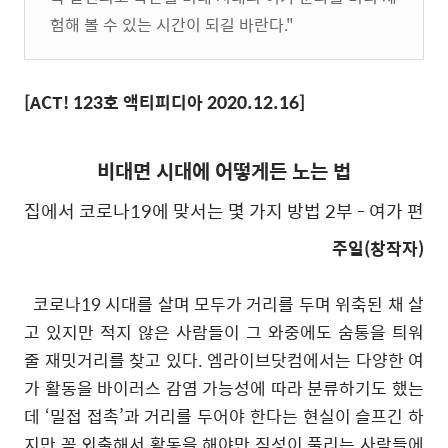
험해 볼 수 있는 시간이 되길 바란다
."
[ACT! 123호 액티피디아 2020.12.16]
비대면 시대에 어떻게든 노는 법
집에서 코로나19에 맞서는 몇 가지 방법 2부 - 여가 편
주일(창작자)
코로나
19
시대를 살며 모두가 거리를 두며 위축된 채 살
고 있지만 적지 않은 사람들이 그 와중에도 숨통을 틔워
줄 재밋거리를 찾고 있다
.
엠라이브닷컴에서는 다양한 여
가 활동을 바이러스 감염 가능성에 따라 분류하기도 했는
데
‘
밀접 접촉
’
과 거리를 두어야 한다는 현실이 슬프긴 하
지만 꼭 외출해서 활동을 해야만 직성이 풀리는 사람들에