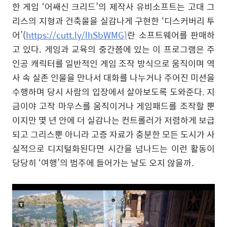
한 게임
‘
어쌔신 크리드
’
의 제작사 유비소프트는 고대 그
리스의 지형과 건축물을 실감나게 구현한
‘
디스커버리 투
어
’(
https://cutt.ly/lhSbWMG)
란 소프트웨어를 판매하
고 있다
.
게임과 교육의 중간쯤에 있는 이 프로그램은 주
인공 캐릭터를 일반적인 게임 조작 방식으로 움직이며 역
사 속 실존 인물을 만나서 대화를 나누거나 주어진 미션을
수행하며 당시 사람의 입장에서 살아보도록 도와준다
.
지
금이야 고작 마우스를 움직이거나 게임패드를 조작할 뿐
이지만 몇 년 안에 더 실감나는 컨트롤러가 저렴하게 보급
되고 그리스뿐 아니라 고증 자료가 충분한 모든 도시가 사
실적으로 디지털화된다면 시간을 넘나드는 이런 활동이
당당히
‘
여행
’
의 범주에 들어가는 날도 오지 않을까
.