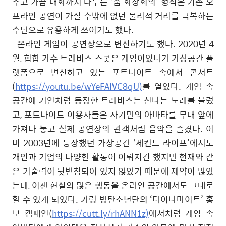
추고 가끔 대화까지 나누는
‘
줌 화상회의
’
형식은 기존 오
프라인 공연이 가질 수밖에 없던 물리적 거리를 극복하는
수단으로 유용하게 쓰이기도 했다
.
온라인 게임이 공연장으로 변신하기도 했다
. 2020
년
4
월
,
힙합 가수 트래비스 스콧은 게임이었다가 가상공간 플
랫폼으로 변신하고 있는 포트나이트 속에서 콘서트
(
https://youtu.be/wYeFAlVC8qU)
를 열었다
.
게임 속
공간에 거인처럼 등장한 트래비스는 신나는 노래를 불렀
고
,
포트나이트 이용자들은 자기만의 아바타를 무대 앞에
가져다 놓고 실제 공연장의 관객처럼 음악을 즐겼다
.
이
미
2003
년에 등장했던 가상공간
‘
세컨드 라이프
’
에서도
개인과 기업의 다양한 활동이 이뤄지긴 했지만 현재와 같
은 기술력이 뒷받침되어 있지 않았기 때문에 제약이 많았
는데
,
이젠 현실의 많은 행동을 온라인 공간에서도 그대로
할 수 있게 되었다
.
가령 방탄소년단의
‘
다이나마이트
’
홍
보 캠페인
(
https://cutt.ly/rhANN1z)
에서처럼 게임 속