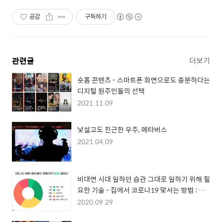
공감
구독하기
관련글
더보기
숏폼 콘텐츠 - 스마트폰 화면으로도 충분하다는
디지털 원주민들의 선택
2021.11.09
낯설고도 친근한 우주, 메타버스
2021.04.09
비대면 시대 일하던 습관 그대로 일하기 위해 필
요한 기술 - 집에서 코로나19 맞서는 방법 : 재
택근무 편
2020.09.29