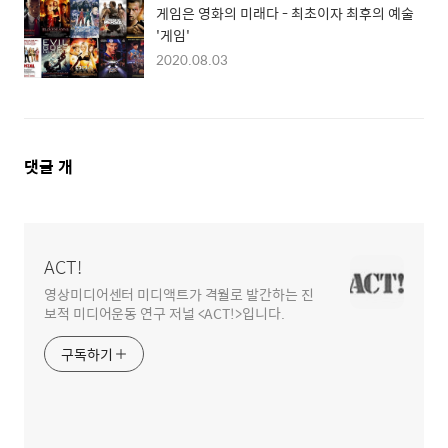
게임은 영화의 미래다 - 최초이자 최후의 예술
'게임'
2020.08.03
댓
댓글
개
글
영
역
ACT!
영상미디어센터 미디액트가 격월로 발간하는 진
보적 미디어운동 연구 저널 <ACT!>입니다.
구독하기