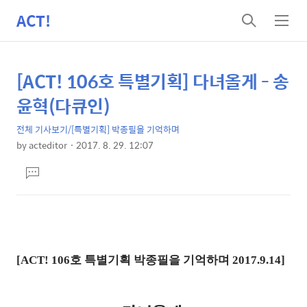
ACT!
검
메
색
뉴
[ACT! 106호 특별기획] 다녀올게 - 송
상
본
문
세
윤혁(다큐인)
제
컨
목
전체 기사보기/[특별기획] 박종필을 기억하며
텐
by
acteditor
2017. 8. 29. 12:07
츠
본
댓
문
글
달
기
[ACT!
106호
특별기획 박종필을 기억하며
2017.9.14]