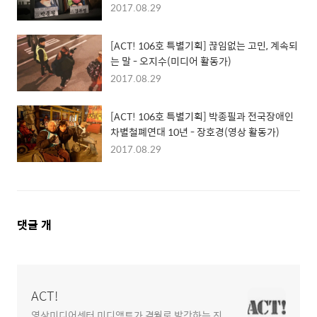
2017.08.29
[ACT! 106호 특별기획] 끊임없는 고민, 계속되
는 말 - 오지수(미디어 활동가)
2017.08.29
[ACT! 106호 특별기획] 박종필과 전국장애인
차별철폐연대 10년 - 장호경(영상 활동가)
2017.08.29
댓
댓글
개
글
영
역
ACT!
영상미디어센터 미디액트가 격월로 발간하는 진