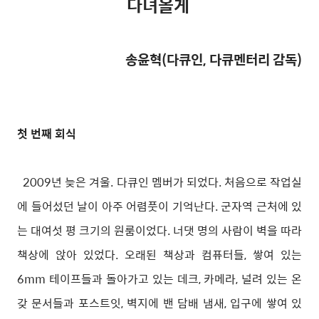
다녀올게
송윤혁(다큐인, 다큐멘터리 감독)
첫 번째 회식
2009년 늦은 겨울. 다큐인 멤버가 되었다. 처음으로 작업실
에 들어섰던 날이 아주 어렴풋이 기억난다. 군자역 근처에 있
는 대여섯 평 크기의 원룸이었다. 너댓 명의 사람이 벽을 따라
책상에 앉아 있었다. 오래된 책상과 컴퓨터들, 쌓여 있는
6mm 테이프들과 돌아가고 있는 데크, 카메라, 널려 있는 온
갖 문서들과 포스트잇, 벽지에 밴 담배 냄새, 입구에 쌓여 있