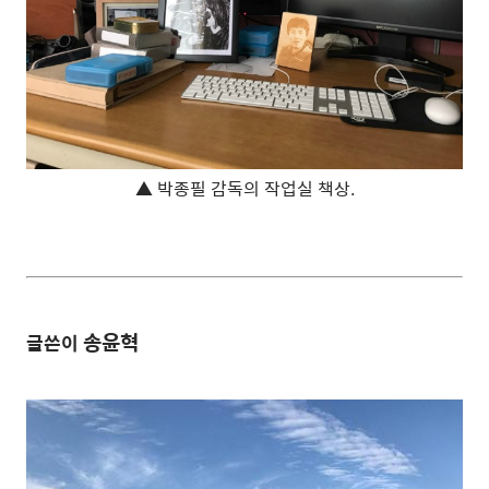
▲ 박종필 감독의 작업실 책상.
송윤혁
글쓴이