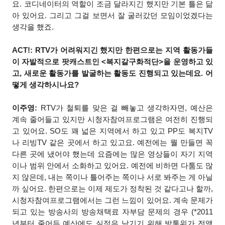
요. 코디네이터의 역할이 조금 달라지긴 했지만 기본 틀은 닮
아 있어요. 그리고 그걸 보면서 잘 굴러갔던 모임이었겠다는
생각을 했죠.
ACT!: RTV가 어려워지긴 했지만 한편으로는 지역 활동가들
이 자발적으로 팟캐스트인 <복지갈구화적단>을 운영하고 있
고, 새로운 활동가를 발굴하는 활동도 진행되고 있는데요. 어
떻게 생각하시나요?
이주영:
RTV가 철퇴를 맞은 걸 빼놓고 생각하자면, 예산은
계속 줄어들고 있지만 시청자참여프로그램은 여전히 진행되
고 있어요. SO도 꽤 넓은 지역에서 하고 있고 PP도 복지TV
나 리빙TV 같은 곳에서 하고 있고요. 예전에는 뭘 만들면 꼭
다른 곳에 냈어야 했는데 요즘에는 많은 영상들이 자기 지역
이나 범위 안에서 소화하고 있어요. 예전에 비하면 다툼도 많
지 않은데, 내는 쪽이나 틀어주는 쪽이나 서로 봐주는 게 아닐
까 싶어요. 한편으로는 이제 제도가 정착된 것 같다고나 할까,
시청자참여프로그램에서는 그런 느낌이 있어요. 계속 문제가
되고 있는 방송사의 방송채택료 자부담 문제의 경우 (*2011
년부터 줄어든 예산에도 실적은 남기기 위해 방통위가 전액