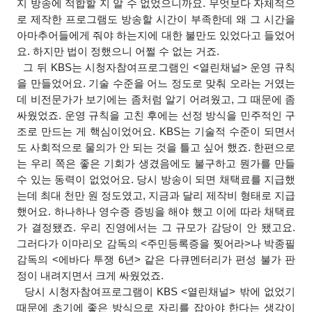
지 방송에 적합할 지 알 수 없었으니까요. 무엇보다 자체적으
로 제작한 프로그램도 방송할 시간이 부족한데 왜 그 시간을
아마추어들에게 줘야 하는지에 대한 불만도 있었다고 들었어
요. 하지만 법이 정했으니 어쩔 수 없는 거죠.
그 뒤 KBS는 시청자참여프로그램인 <열린채널> 운영 규칙
을 만들었어요. 기술 수준을 어느 정도로 맞춰 오라는 거였는
데 비전문가가 보기에는 좀처럼 알기 어려웠고, 그 때문에 좀
싸웠었죠. 운영 규칙을 고친 후에는 선정 방식을 민주적인 구
조로 만드는 게 핵심이었어요. KBS는 기술적 수준이 되면서
도 사회적으로 물의가 안 되는 것을 틀고 싶어 했죠. 한편으로
는 우리 쪽은 좋은 기회가 생겼음에도 불구하고 뭔가를 만들
수 있는 동력이 없었어요. 당시 방송이 되면 채택료를 지급했
는데 최대 천만 원 정도였고, 지금과 달리 제작비 형태로 지급
했어요. 하나하나 영수증 증빙을 해야 했고 이에 따라 채택료
가 결정됐죠. 우리 진영에서는 그 규모가 감당이 안 됐고요.
그러다가 이마리오 감독의 <주민등록증을 찢어라>나 박종필
감독의 <에바다 투쟁 6년> 같은 다큐멘터리가 편성 불가 판
정이 내려지면서 크게 싸웠었죠.
당시 시청자참여프로그램이 KBS <열린채널> 밖에 없었기
때문에 초기에 좋은 방식으로 자리를 잡아야 한다는 생각이