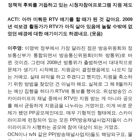
정책적 후퇴를 거듭하고 있는 시청자참여프로그램 지원 제도
ACT!: 아까 미뤄둔 RTV 얘기를 할 때가 된 것 같아요. 2009
년 석보경 활동가가 RTV가 아직 살아 있음에 놀랄 수밖에 없
었던 배경에 대한 얘기이기도 하겠네요. (웃음)
이주영:
이명박 정부에서 가장 달라진 점은 방송위원회와 정
보통신부가 통합되면서 방송통신위원회(이하 방통위)로 바
뀐 것이죠. 그런데 2008년 방통위가 출범하면서 대대적으로
문제가 생기기 시작해요. 지원금이 결정됐음에도 나오지 않
는 거예요. 실태 파악을 하고 주겠다고 했지만, 지원을 축소하
기 위한 방법을 찾았던 건 아닐까 해요. 실제로 그 해 8월까지
는 예산 집행을 하다가 RTV에 통보를 했어요. 위성방송인 스
카이라이프의 채널 중에서 RTV만 지원 받는 게 아니라 공모
를 해서 균등하게 지원금을 나누라는 거였어요. 이게 바로 문
제가 됐던 PP공모제인데요. 매우 기형적인 형태에요. 스카이
라이프에 런칭되어 있는 모든 PP(방송채널사업자)들이 스카
이라이프가 시행하는 공모에 참여 대상이 되는 거였죠.
OCN이나 tvN 같은 PP(방송채널사업자)들도 해당되구요, 물