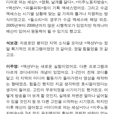
디어로 여는 세상>, <영화, 날개를 달다>, <이주노동자방송>,
<액션V>, <피플파워>등이 기획 액세스였어요. 그리고 수급
액세스는 시기별 상황에 맞는 걸 가져와 틀거나 지원하는 방
식이었고요. <들소리>의 경우가 수급 액세스에 해당 되죠.
2005년부터 2008년까지 많은 시행착오가 있었지만 적게나마
예산이 있어서 원동력이 될 수 있기도 했고요.
석보경
: 자료로만 봤지만 지역 소식을 모아낸 <액션V>는 정
말 획기적인 프로그램이었던 것 같아요. 정말 힘들었을 것 같
고요.
이주영:
<액션V>는 새로운 실험이었어요. 다른 프로그램과
다르게 코디네이터 개념이 있었어요. 1~2인이 전체 코디를
맡고 각 지역의 미디어 활동가가 돌아가면서 영상을 제작하
는 형태였죠. 힘들긴 했지만 지금 생각하면 호시절이었다는
생각이 들어요. 고민이 무르익었을 시기이기도 했거든요. 어
떻게 방송을 더 보게 할 것인지, 실제로 저변은 얼마나 넓어질
수 있을 것인지 등 또 다른 고민을 시작하는 시기였죠. 하지만
이후 예산이 끊어졌고 <미디어로 여는 세상>이나 <이주노동
자방송>은 2년 정도 유지됐지만 확실히 경제적 바탕이 없는