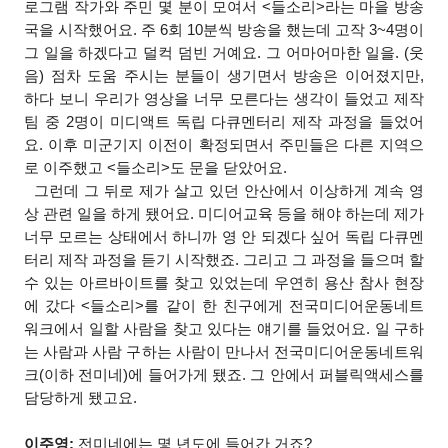
로그램 작가와 주민 몇 분이 모여서 <들소리>라는 마을 방송
국을 시작했어요. 주 6회 10분씩 방송을 했는데 고작 3~4명이
그 일을 하겠다고 덜컥 덤빈 거예요. 그 어마어마한 일을. (웃
음) 점차 도움 주시는 분들이 생기면서 방송은 이어졌지만,
하다 보니 우리가 영상을 너무 모른다는 생각이 들었고 제작
팀 중 2명이 미디액트 독립 다큐멘터리 제작 과정을 들었어
요. 이후 미군기지 이전이 확정되면서 주민들은 다른 지역으
로 이주했고 <들소리>도 문을 닫았어요.
그런데 그 뒤로 제가 살고 있던 안산에서 이상하게 계속 영
상 관련 일을 하게 됐어요. 미디어교육 등을 해야 하는데 제가
너무 모르는 상태에서 하니까 영 안 되겠다 싶어 독립 다큐멘
터리 제작 과정을 듣기 시작했죠. 그리고 그 과정을 들으며 할
수 있는 아르바이트를 찾고 있었는데 우연히 용산 참사 현장
에 갔다 <들소리>를 같이 한 친구에게 전국미디어운동네트
워크에서 일할 사람을 찾고 있다는 얘기를 들었어요. 일 구하
는 사람과 사람 구하는 사람이 만나서 전국미디어운동네트워
크(이하 전미네)에 들어가게 됐죠. 그 안에서 퍼블릭액세스를
담당하게 됐고요.
이주영:
전미네에는 몇 년도에 들어간 거죠?