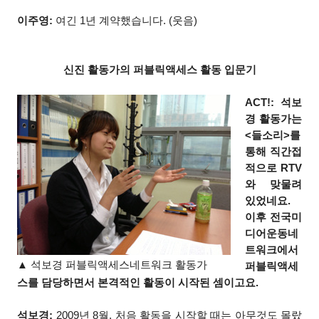
이주영:
여긴 1년 계약했습니다. (웃음)
신진 활동가의 퍼블릭액세스 활동 입문기
ACT!: 석보
경 활동가는
<들소리>를
통해 직간접
적으로 RTV
와 맞물려
있었네요.
이후 전국미
디어운동네
트워크에서
▲ 석보경 퍼블릭액세스네트워크 활동가
퍼블릭액세
스를 담당하면서 본격적인 활동이 시작된 셈이고요.
석보경:
2009년 8월, 처음 활동을 시작할 때는 아무것도 몰랐