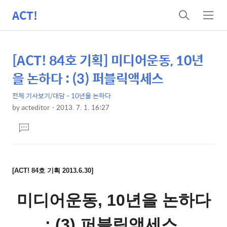
ACT!
검
메
색
뉴
[ACT! 84호 기획] 미디어운동, 10년
상
본
문
세
을 논하다 : (3) 퍼블릭액세스
제
컨
목
전체 기사보기/대담 - 10년을 논하다
텐
by
acteditor
2013. 7. 1. 16:27
츠
본
댓
문
글
달
기
[ACT! 84호 기획 2013.6.30]
미디어운동, 10년을 논하다
: (3) 퍼블릭액세스