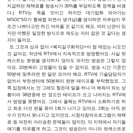
지급하던 채택료를 방송사가 30%를 부담하도록 정책을 바꿨
다.) RTV는 죽을 맛이긴 하지만 대기업화 되어가는
MSO(*SO가 통폐합 되면서 생겨남)를 생각하면 자부담이 무
조건 나쁘다고만 하긴 어려울 것 같기도 해요. 여러 난관이 있
지만 어쨌든 일정한 방식으로 제도는 자리 잡은 것 같다는 생
각이 들어요.
또 그것과 상과 없이 <복지갈구화적단>이 참 재밌는 시도인
것 같아요. 작년에 RTV에서 지속적으로 방영했어요. 사실 팟
캐스트는 분량을 생각하지 않아도 되지만 방송은 그렇지 않
아요. 10분짜리 고정물이 있을 수 없어요. 방송 시간 기준인
50분에 맞추려면 한 달은 모아야 해요. RTV에 기술담당자가
없어서 부천센터에 50분짜리 완본 테이프를 부탁했었죠. 그
쪽 입장에서는 안 그래도 힘든데 일을 하나 더 해줘야 되는 상
황이라 38편중에 반 정도만 테이프가 오고 나머지는 RTV에
서 방영을 못했어요. 그래서 올해는 RTV에서 소화하기로 하
고 최초 다섯 편을 묶어 1회가 나가고 있어요. 2회는 아직 편
수가 안차서 못나가고 있지만요. 시청자참여프로그램이 채택
료 등 여전히 아리송한 문제들이 많지만, 각 지역에서 자기들
얘기를 자유롭게 하고, 그것이 방송만이 아니라 팟캐스트로