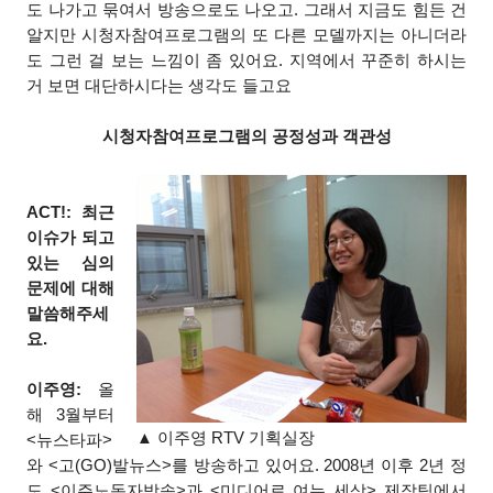
도 나가고 묶여서 방송으로도 나오고. 그래서 지금도 힘든 건
알지만 시청자참여프로그램의 또 다른 모델까지는 아니더라
도 그런 걸 보는 느낌이 좀 있어요. 지역에서 꾸준히 하시는
거 보면 대단하시다는 생각도 들고요
시청자참여프로그램의 공정성과 객관성
ACT!: 최근
이슈가 되고
있는 심의
문제에 대해
말씀해주세
요.
이주영:
올
해 3월부터
▲ 이주영 RTV 기획실장
<뉴스타파>
와 <고(GO)발뉴스>
를 방송하고 있어요. 2008년 이후 2년 정
도 <이주노동자방송>과 <미디어로 여는 세상> 제작팀에서