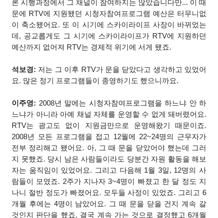
론 시행과정에서 그 채널이 참여하지는 않았습니다만... 이 때
문에 RTV에 지원됐던 시청자참여프로그램 예산은 터무니없
이 축소됐어요. 또 이 시기에 스카이라이프 사장이 바뀌었는
데, 공교롭게도 그 시기에 스카이라이프가 RTV에 지원하던
예산까지 없어져 RTV는 경제적 위기에 서게 됐죠.
석보경:
저는 그 이후 RTV가 문을 닫았다고 생각하고 있었어
요. 많은 정기 프로그램들이 종영하기도 했으니까요.
이주영:
2008년 말에는 시청자참여프로그램을 하느냐 안 하
느냐가 아니라 아예 채널 자체를 운영할 수 없게 돼버렸어요.
RTV는 광고도 없이 지원금만으로 운영해왔기 때문이죠.
2008년 모든 프로그램을 접고 12월에 22~24명의 근무자가
전부 정리해고 됐어요. 아, 그 때 문을 닫았어야 했는데 그러
지 못했죠. 당시 남은 사람들이라도 당분간 자원 활동을 해보
자는 움직임이 있었어요. 그리고 다음해 1월 3일, 12명의 사
람들이 모였죠. 2주가 지나자 3~4명이 빠졌고 한 달 정도 지
나니 절반 정도가 빠졌어요. 모두들 사정이 있었죠. 그리고 6
개월 후에는 4명이 남았어요. 그 때 문을 닫을 건지 계속 갈
것인지 판단을 했죠. 결국 계속 가는 것으로 결정했고 6개월