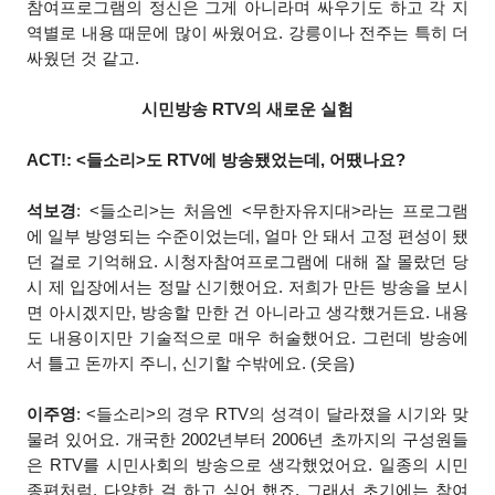
참여프로그램의 정신은 그게 아니라며 싸우기도 하고 각 지
역별로 내용 때문에 많이 싸웠어요. 강릉이나 전주는 특히 더
싸웠던 것 같고.
시민방송 RTV의 새로운 실험
ACT!: <들소리>도 RTV에 방송됐었는데, 어땠나요?
석보경
: <들소리>는 처음엔 <무한자유지대>라는 프로그램
에 일부 방영되는 수준이었는데, 얼마 안 돼서 고정 편성이 됐
던 걸로 기억해요. 시청자참여프로그램에 대해 잘 몰랐던 당
시 제 입장에서는 정말 신기했어요. 저희가 만든 방송을 보시
면 아시겠지만, 방송할 만한 건 아니라고 생각했거든요. 내용
도 내용이지만 기술적으로 매우 허술했어요. 그런데 방송에
서 틀고 돈까지 주니, 신기할 수밖에요. (웃음)
이주영
: <들소리>의 경우 RTV의 성격이 달라졌을 시기와 맞
물려 있어요. 개국한 2002년부터 2006년 초까지의 구성원들
은 RTV를 시민사회의 방송으로 생각했었어요. 일종의 시민
종편처럼. 다양한 걸 하고 싶어 했죠. 그래서 초기에는 참여