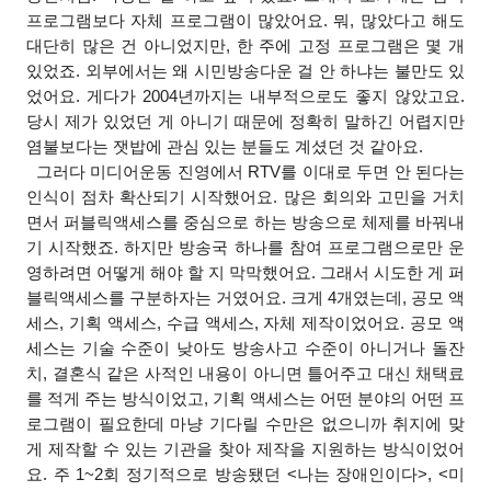
프로그램보다 자체 프로그램이 많았어요. 뭐, 많았다고 해도
대단히 많은 건 아니었지만, 한 주에 고정 프로그램은 몇 개
있었죠. 외부에서는 왜 시민방송다운 걸 안 하냐는 불만도 있
었어요. 게다가 2004년까지는 내부적으로도 좋지 않았고요.
당시 제가 있었던 게 아니기 때문에 정확히 말하긴 어렵지만
염불보다는 잿밥에 관심 있는 분들도 계셨던 것 같아요.
그러다 미디어운동 진영에서 RTV를 이대로 두면 안 된다는
인식이 점차 확산되기 시작했어요. 많은 회의와 고민을 거치
면서 퍼블릭액세스를 중심으로 하는 방송으로 체제를 바꿔내
기 시작했죠. 하지만 방송국 하나를 참여 프로그램으로만 운
영하려면 어떻게 해야 할 지 막막했어요. 그래서 시도한 게 퍼
블릭액세스를 구분하자는 거였어요. 크게 4개였는데, 공모 액
세스, 기획 액세스, 수급 액세스, 자체 제작이었어요. 공모 액
세스는 기술 수준이 낮아도 방송사고 수준이 아니거나 돌잔
치, 결혼식 같은 사적인 내용이 아니면 틀어주고 대신 채택료
를 적게 주는 방식이었고, 기획 액세스는 어떤 분야의 어떤 프
로그램이 필요한데 마냥 기다릴 수만은 없으니까 취지에 맞
게 제작할 수 있는 기관을 찾아 제작을 지원하는 방식이었어
요. 주 1~2회 정기적으로 방송됐던 <나는 장애인이다>, <미