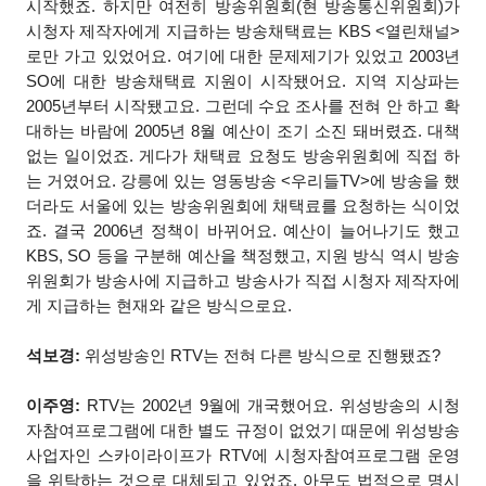
시작했죠. 하지만 여전히 방송위원회(현 방송통신위원회)가
시청자 제작자에게 지급하는 방송채택료는 KBS <열린채널>
로만 가고 있었어요. 여기에 대한 문제제기가 있었고 2003년
SO에 대한 방송채택료 지원이 시작됐어요. 지역 지상파는
2005년부터 시작됐고요. 그런데 수요 조사를 전혀 안 하고 확
대하는 바람에 2005년 8월 예산이 조기 소진 돼버렸죠. 대책
없는 일이었죠. 게다가 채택료 요청도 방송위원회에 직접 하
는 거였어요. 강릉에 있는 영동방송 <우리들TV>에 방송을 했
더라도 서울에 있는 방송위원회에 채택료를 요청하는 식이었
죠. 결국 2006년 정책이 바뀌어요. 예산이 늘어나기도 했고
KBS, SO 등을 구분해 예산을 책정했고, 지원 방식 역시 방송
위원회가 방송사에 지급하고 방송사가 직접 시청자 제작자에
게 지급하는 현재와 같은 방식으로요.
석보경:
위성방송인 RTV는 전혀 다른 방식으로 진행됐죠?
이주영:
RTV는 2002년 9월에 개국했어요. 위성방송의 시청
자참여프로그램에 대한 별도 규정이 없었기 때문에 위성방송
사업자인 스카이라이프가 RTV에 시청자참여프로그램 운영
을 위탁하는 것으로 대체되고 있었죠. 아무도 법적으로 명시