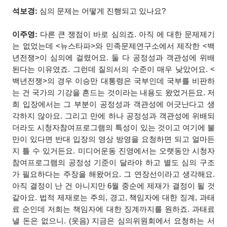
석보경:
심의 문제는 어떻게 진행되고 있나요?
이주영:
다른 큰 쟁점이 바로 심의죠. 아직
에 대한 문제제기
는 없었는데 <뉴스타파>와 민족문제연구소에서 제작한 <백
년전쟁>이 심의에 걸렸어요. 둘 다 공정성과 객관성에 위배
된다는 이유였죠. 그런데 질의서의 수준이 매우 낮았어요. <
백년전쟁>의 경우 이승만 대통령은 국부인데 국부를 비판하
는 건 국가의 기강을 흔드는 것이라는 내용도 왔었거든요. 저
희 입장에서는 그 부분이 공정성과 객관성에 어긋난다고 생
각하지 않아요. 그리고 만에 하나 공정성과 객관성에 위배되
더라도 시청자참여프로그램의 특성이 있는 것이고 여기에 불
만이 있다면 반대 입장의 영상 방영을 요청하면 되고 얼마든
지 틀 수 있거든요. 미디어운동 진영에서는 오랫동안 시청자
참여프로그램의 공정성 기준이 달라야 하고 별도 심의 구조
가 필요하다는 주장을 해왔어요. 그 연장선이라고 생각해요.
아직 결정이 난 건 아니지만 6월 중순에 제재가 결정이 될 것
같아요. 법적 제재로는 주의, 경고, 책임자에 대한 징계, 과태
료 순인데 저희는 책임자에 대한 징계까지를 원하죠. 과태료
낼 돈은 없으니. (웃음) 지금은 심의위원회에서 요청하는 서