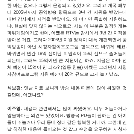
한 바는 없으나 그렇게 운영되고 있었어요. 그리고 개국 때부
터 2005년까지 공익방송 항목으로 3년 간 지원을 받았는데
매번 감사에서 지적을 받았어요. 왜 여기만 특별히 지원하느
냐, 현실에 맞지 않다는 식으로요. 사실 이 부분은 일정하게는
파워게임이기도 한데, 어쨌든 RTV는 감사에서 3년 간 지적을
받아온 거죠. 그러다 2006년 지원 정책이 대폭 개편되면서 공
익방송이 아닌 시청자참여프로그램 항목으로 바뀌게 돼요.
바뀌면서 연간 18억 선이던 지원액이 15억 선으로 줄어들게
되는데, 그래도 15억이면 큰 지원이긴 하죠. 지금은 아마 전
체 예산이 15억이 안 되죠? (일동 한숨) 어쨌든 그러면서 시청
자참여프로그램 지원 예산이 20억 규모로 크게 늘어났죠.
석보경:
옛날 자료 보니까 방송 내용 때문에 많이 싸웠던 것
같던데, 어땠나요?
이주영:
내용과 관련해서는 많이 싸웠어요. 너무 어둡다거나
암울하다는 의견도 있었어요. 방송국 PD들이 원하는 건 아이
들이 뛰놀거나 우리 동네 장터 같은 행복한 거니까. 그런데 맨
날 칙칙한 내용만 들어오는 것 같고 수정을 요구하면 시청자