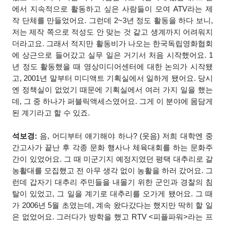
에서 지속적으로 활동하고 싶은 사람들이 모여 ATV라는 제
작 단체를 만들었어요. 그런데 2~3년 정도 활동을 하다 보니,
저는 제작 쪽으로 적성도 안 맞는 것 같고 생계까지 어려워지
더라고요. 그래서 적지만 활동비가 나오는 한국독립영화협회
에 상근으로 들어갔고 실무 일은 거기서 처음 시작했어요. 1
년 정도 활동했을 때 영상미디어센터에 대한 논의가 시작됐
고, 2001년 말부터 미디액트 기획실에서 일하게 됐어요. 당시
엔 정책실이 없었기 때문에 기획실에서 여러 가지 일을 했는
데, 그 중 하나가 퍼블릭액세스였어요. 그게 이 분야에 몸담게
된 계기라고 할 수 있죠.
석보경:
음, 어디부터 얘기해야 하나? (웃음) 저희 대학엔 중
간고사가 끝난 후 각종 문화 행사나 체육대회를 하는 문화주
간이 있었어요. 그 때 미군기지 예정지였던 평택 대추리로 갈
농활대를 모집했고 전 아무 생각 없이 농활을 하러 갔어요. 그
런데 갑자기 대추리 주민들을 내몰기 위한 군인과 경찰의 침
탈이 있었고, 그 일을 계기로 대추리를 오가게 됐어요. 그 때
가 2006년 5월 초였는데, 계속 왔다갔다는 했지만 딱히 할 일
은 없었어요. 그러다가 방학을 했고 RTV <피플파워>라는 프