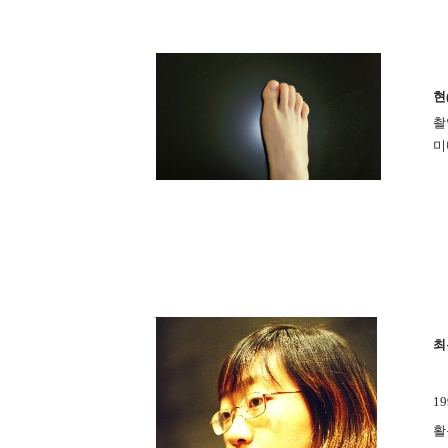
현
촬
미
최
1
활