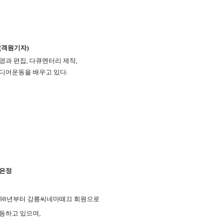
(객원기자)
영과 편집, 다큐멘터리 제작,
디어운동을 배우고 있다.
은정
998년부터 강릉씨네마떼끄 회원으로
동하고 있으며,