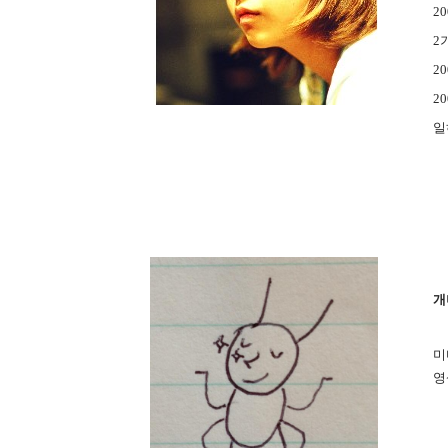
2
2
2
2
일
개
미
영