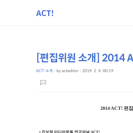
ACT!
[편집위원 소개] 2014
상
본
문
세
제
ACT! 소개
by
acteditor
2014. 2. 4. 00:19
컨
본
목
텐
댓
문
글
츠
달
기
2014 ACT!
▪ 진보적 미디어운동 연구저널 ACT!