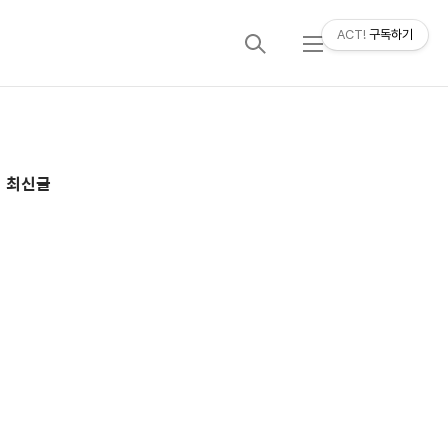
ACT!
구독하기
검
메
색
뉴
추
최신글
가
정
보