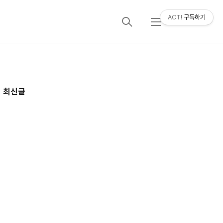
ACT!
구독하기
검
메
색
뉴
추
최신글
가
정
보