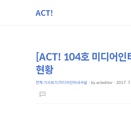
ACT!
[ACT! 104호 미디
상
본
문
세
현황
제
컨
목
텐
전체 기사보기/미디어인터내셔널
by
acteditor
2017. 7.
본
츠
댓
문
글
달
기