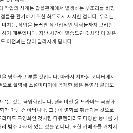
터
작업의
사례는
갑을관계에서
발생하는
부조리를
비평
지점들을
환기하기
위한
화두로서
제시한
겁니다
.
우리는
을
미치는
,
작업을
둘러싼
직간접적인
맥락들까지
고려한
야
하기
때문입니다
.
지난
시간에
말씀드린
것처럼
이
같은
식도
이전과는
많이
달라지게
됩니다
.
반을 영화라고 부를 것입니다. 따라서 지하철 모니터에서
대폰으로 촬영해 소셜미디어에 공개한 짧은 동영상 클립도
르는 것는 극영화입니다. 텔레비전 용 드라마도 극영화
화가 아닌 건 아닙니다. 그밖에 영화로 취급되는 것으로
 드라마도 극영화인 것처럼 다큐멘터리도 다양한 형태를 가
터리 범주 아래에 있는 것들 입니다. 또한 카메라를 거치지