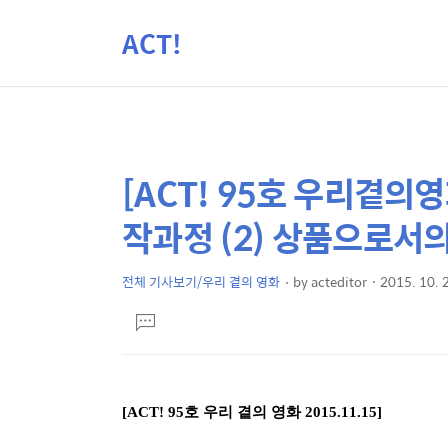
ACT!
[ACT! 95호 우리곁의
상
본
문
세
작과정 (2) 상품으로서
제
컨
목
텐
전체 기사보기/우리 곁의 영화
by
acteditor
2015. 10. 
본
츠
댓
문
글
달
기
[ACT! 95호 우리 곁의 영화 2015.11.15]