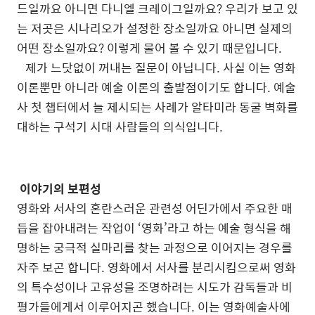
드일까요 아니면 다니엘 크레이그일까요? 우리가 보고 있
는 저곳은 시나리오가 설정한 장소일까요 아니면 실제의
어떤 장소일까요? 이렇게 물어 볼 수 있기 때문입니다.
제가
느닷없이
꺼내는
질문이
아닙니다
.
사실
이는
영화
이론뿐만
아니라
예술
이론의
출발점이기도
합니다
.
예술
사
첫
챕터에서
늘
제시되는
사례가
알타미라
동굴
벽화를
대하는
구석기
시대
사람들의
의식입니다
.
이야기의 보편성
영화와 서사의 혼란스러운 관련성 어딘가에서 주요한 매
듭을 잡아내려는 작업이 ‘영화’라고 하는 예술 형식을 해
명하는 궁극적 실마리를 찾는 과정으로 이어지는 경우를
자주 보곤 합니다. 영화에서 서사를 분리시킴으로써 영화
의 특수성이나 고유성을 조명하려는 시도가 감독들과 비
평가들에게서 이루어지곤 했습니다. 이는 영화예술사에