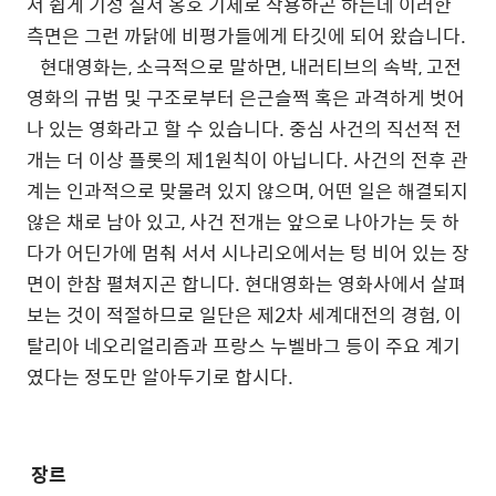
서 쉽게 기성 질서 옹호 기제로 작용하곤 하는데 이러한
측면은 그런 까닭에 비평가들에게 타깃에 되어 왔습니다.
현대영화는
,
소극적으로
말하면
,
내러티브의
속박
,
고전
영화의
규범
및
구조로부터
은근슬쩍
혹은
과격하게
벗어
나
있는
영화라고
할
수
있습니다
.
중심
사건의
직선적
전
개는
더
이상
플롯의
제
1
원칙이
아닙니다
.
사건의
전후
관
계는
인과적으로
맞물려
있지
않으며
,
어떤
일은
해결되지
않은
채로
남아
있고
,
사건
전개는
앞으로
나아가는
듯
하
다가
어딘가에
멈춰
서서
시나리오에서는
텅
비어
있는
장
면이
한참
펼쳐지곤
합니다
.
현대영화는
영화사에서
살펴
보는
것이
적절하므로
일단은
제
2
차
세계대전의
경험
,
이
탈리아
네오리얼리즘과
프랑스
누벨바그
등이
주요
계기
였다는
정도만
알아두기로
합시다
.
장르