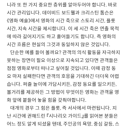
니라 또 한 가지 중요한 층위를 알아두어야 합니다. 바로
시간 관리입니다. 데이비드 보드웰과 크리스틴 톰슨은
《영화 예술》에서 영화의 시간 축으로 스토리 시간, 플롯
시간, 지속 시간을 제시합니다. 이 세 시간 축은 연출 목적
에 따라 길어지기도 하고 줄어들기도 합니다. 즉 영화의
시간 흐름은 현실의 그것과 동일하지 않은 것입니다.
단순한 예를 들어 볼까요? 관객의 의식 활동을 자극하지
못하는 장면이 필요 이상으로 지속되고 있다면 관객들은
점점 영화로부터 떠나고 싶어질 것입니다. 이때 감정 동
요 마저 실패한다면 관객의 호응을 기대하긴 더더욱 어렵
습니다. 퍼즐 놀이에 가담시키든, 감정 동요를 일으키든,
볼거리를 제공하든 그 방법이 무엇이든 영화는 관객을 영
화 앞에 붙들어 놓을 힘을 갖춰야합니다.
대개의
경우
그
힘은
플롯
,
즉
서사에서
마련됩니다
.
지
난
시간에
권해드린
『시나리오
가이드』를
읽어본
분들은
어느
정도
알게
되셨을
텐데
,
주인공의
욕망
,
중심
갈등
,
스