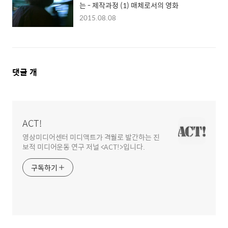
는 - 제작과정 (1) 매체로서의 영화
2015.08.08
댓
댓글
개
글
영
역
ACT!
영상미디어센터 미디액트가 격월로 발간하는 진
보적 미디어운동 연구 저널 <ACT!>입니다.
구독하기