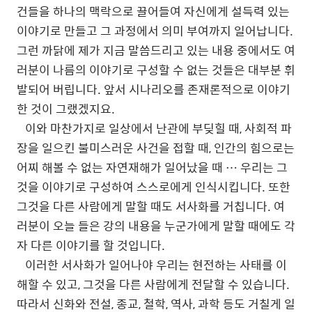
건들을 하나의 맥락으로 끌어들여 자신에게 설득력 있는
이야기로 만들고 그 과정에서 의미 부여까지 일어납니다.
그런 까닭에 제가 지금 말씀드리고 있는 내용 중에서도 여
러분이 나름의 이야기로 구성할 수 없는 것들은 대부분 휘
발되어 버립니다. 앞서 시나리오를 존재론적으로 이야기
한 것이 그랬겠지요.
이와 마찬가지로 일상에서 난관에 부딪힐 때, 사회적 파
장을 일으킨 불미스러운 사건을 접할 때, 인간의 힘으로는
어찌 해볼 수 없는 자연재해가 일어났을 때 … 우리는 그
것을 이야기로 구성하여 스스로에게 인식시킵니다. 또한
그것을 다른 사람에게 말할 때도 서사화를 거칩니다. 여
러분이 오늘 들은 강의 내용을 누군가에게 말할 때에도 각
자 다른 이야기를 할 것입니다.
이러한
서사화가
일어나야
우리는
현전하는
사태를
이
해할
수
있고
,
그것을
다른
사람에게
전달할
수
있습니다
.
따라서
신화와
전설
,
종교
,
철학
,
역사
,
과학
등도
거칠게
일