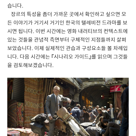
습니다.
장르의
특성을
좀더
가까운
곳에서
확인하고
싶으면
모
든
이야기가
거기서
거기인
한국의
텔레비전
드라마를
보
시면
됩니다
.
이번
시간에는
영화
내러티브의
컨텍스트에
있는
것들을
관념적
측면부터
구체적인
지점들까지
살펴
보았습니다
.
이제
실제적인
관습과
구성요소들
볼
차례입
니다
.
다음
시간에는
『시나리오
가이드』를
읽으며
그것들
을
검토해보겠습니다
.