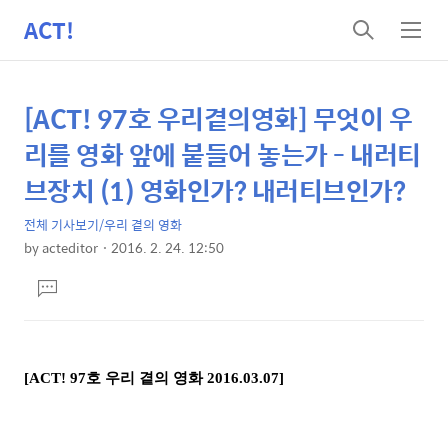
ACT!
검
메
색
뉴
[ACT! 97호 우리곁의영화] 무엇이 우
상
본
문
세
리를 영화 앞에 붙들어 놓는가 - 내러티
제
컨
브장치 (1) 영화인가? 내러티브인가?
목
텐
전체 기사보기/우리 곁의 영화
츠
by
acteditor
2016. 2. 24. 12:50
본
댓
문
글
달
기
[ACT! 97호 우리 곁의 영화 2016.03.07]