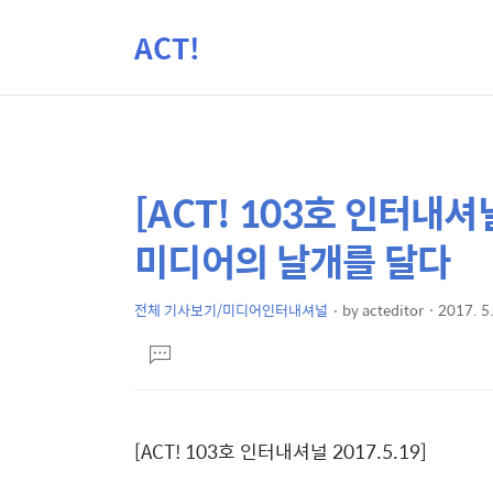
ACT!
[ACT! 103호 인터내셔
상
본
문
세
미디어의 날개를 달다
제
컨
목
텐
전체 기사보기/미디어인터내셔널
by
acteditor
2017. 5
본
츠
댓
문
글
달
기
[ACT! 103호 인터내셔널 2017.5.19]