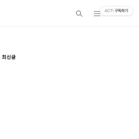
ACT!
구독하기
검
메
색
뉴
추
최신글
가
정
보