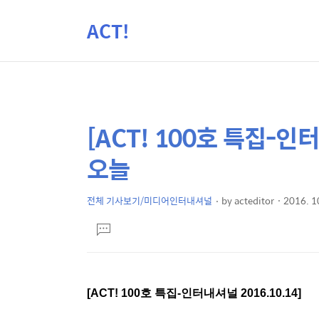
ACT!
[ACT! 100호 특집-
상
본
문
세
오늘
제
컨
목
텐
전체 기사보기/미디어인터내셔널
by
acteditor
2016. 1
본
츠
댓
문
글
달
기
[ACT! 100호 특집-인터내셔널 2016.10.14]