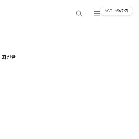
ACT!
구독하기
검
메
색
뉴
추
최신글
가
정
보