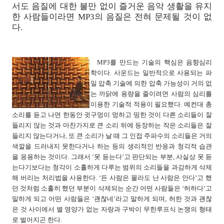
서도 음질에 대한 불만 없이 즐거운 음악 생활을 유지
한 사람들이라면 MP3의 음질은 전혀 문제될 것이 없
다.
MP3를 만드는 기술의 핵심은 음향심리
학이다. 사운드는 일반적으로 사용되는 파
일 압축 기술에 의한 압축 가능성이 거의 없
는 까닭에 용량을 줄이려면 사람의 심리를
이용한 기술적 적용이 필요했다. 예컨대 총
소리를 듣고 나면 한동안 귓구멍이 멍하고 띵한 것이 다른 소리들이 잘
들리지 않는 것과 마찬가지로 큰 소리 뒤에 등장하는 작은 소리들은 잘
들리지 않는다거나, 또 큰 소리가 날 때 그 인접 주파수의 소리들은 거의
색깔을 드러내지 못한다거나 하는 등의 생리적인 반응과 청각적 습관
을 응용하는 것이다. 그래서 ‘못 듣는다’고 판단되는 부분, 사실상 못 듣
는다기보다는 청각이 소홀하게 다루는 범위의 소리들을 과감하게 삭제
해 버리는 처리법을 사용한다. ‘든 사람은 몰라도 난 사람은 안다’고 했
던 것처럼 소홀히 했던 부분이 삭제되는 순간 어떤 사람들은 ‘허하다’고
말하게 되고 어떤 사람들은 ‘괜찮네’라고 말하게 되며, 허한 것과 괜찮
은 것 사이에서 별 영양가 없는 자랑과 구박이 무한루프식 논쟁의 형태
로 벌어지곤 한다.