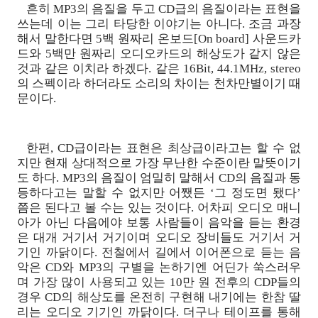
흔히 MP3의 음질을 두고 CD급의 음질이라는 표현을
쓰는데 이는 그리 타당한 이야기는 아니다. 조금 과장
해서 말한다면 5백 원짜리 온보드[On board] 사운드카
드와 5백만 원짜리 오디오카드의 해상도가 같지 않은
것과 같은 이치라 하겠다. 같은 16Bit, 44.1MHz, stereo
의 스펙이라 하더라도 소리의 차이는 천차만별이기 때
문이다.
한편, CD급이라는 표현은 최상급이라고는 할 수 없
지만 현재 상대적으로 가장 무난한 수준이란 말뜻이기
도 하다. MP3의 음질이 엄밀히 말해서 CD의 음질과 동
등하다고는 말할 수 없지만 어쨌든 ‘그 정도면 됐다’
쯤은 된다고 볼 수는 있는 것이다. 어차피 오디오 매니
아가 아닌 다음에야 보통 사람들이 음악을 듣는 환경
은 대개 거기서 거기이며 오디오 장비들도 거기서 거
기인 까닭이다. 전철에서 길에서 이어폰으로 듣는 음
악은 CD와 MP3의 구별을 논하기엔 어딘가 쑥스러우
며 가장 많이 사용되고 있는 10만 원 전후의 CDP들의
경우 CD의 해상도를 온전히 구현해 내기에는 한참 딸
리는 오디오 기기인 까닭이다. 더구나 테이프를 통해