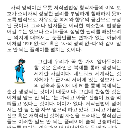
사적 영역이란 무릇 저작권법상 창작자들의 이익 보
호가 소비자의 정당한 권리를 부당하게 침해하지 못하
도록 법적으로 자유로운 복제와 향유의 공간으로 규정
된 곳이다. 그러나 업자들은 이러한 최소한의 법령을
어길 수는 없으나 소비자들의 정당한 권리를 빼앗으려
는 의지에 대해서는 눈꼽만큼도 변화가 없는 까닭에
이처럼 ‘P2P 없~다’ 혹은 ‘사적 영역 없~다’와 같이 말
도 안 되는 플레이를 펼치는 것이다.
그런데 우리가 꼭 한 가지 알아두어야
할 것은 온라인은 복제를 통해 생성되는
세계란 사실이다. 네트워크 세계라는 것
자체가 누군가의 서버에 있는 정보가 나
의 접속과 동시에 내 PC를 통해 복제되는
순간 생성되는 것이기 때문이다. 그런데 한심한 것은
이처럼 말도 안 되는 ‘눈 가리고 아웅’ 전술이 요즘 먹
혀들고 있다는 것이다. 어이가 없다. 저작권법이 넘어
서는 안 될 선을 자꾸 넘으려 하고 있다. 그리고 가끔은
진보 혹은 개혁적인 것처럼 자신을 드러내는 창작집단
들도 이러한 말도 안 되는 플레이에 슬쩍 편승하려는
태도를 보이는 경우가 있어 어이없음은 두 배가 된다.