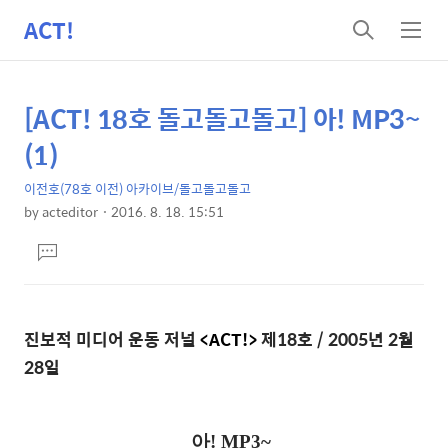
ACT!
검
메
색
뉴
[ACT! 18호 돌고돌고돌고] 아! MP3~
상
본
문
세
(1)
제
컨
목
이전호(78호 이전) 아카이브/돌고돌고돌고
텐
by
acteditor
2016. 8. 18. 15:51
츠
본
댓
문
글
달
기
진보적 미디어 운동 저널
<ACT!>
제18호 / 2005년 2월
28일
아! MP3~