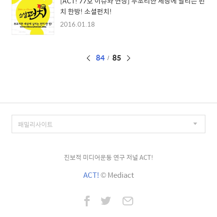
[ACT! 77호 이슈와 현장] 부조리한 세상에 날리는 펀
치 한방! 소셜펀치!
2016.01.18
페
84
85
이
징
진보적 미디어운동 연구 저널 ACT!
ACT!
© Mediact