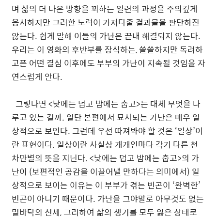
며 삶의 더 나은 방향을 꾀하는 일련의 과정을 주의깊게
응시하지만 그러한 노력이 가져다줄 결과물을 판단하진
않는다. 쉽게 말해 이들의 가난은 끝내 해결되지 않는다.
우리는 이 영화의 후반부를 장식하는, 쓸쓸하지
만 독려하
고픈 어떤 결심 이후에도 부부의 가난이 지속될 것임을 자
연스럽게 안다.
그렇다면 <낮에는 덥고 밤에는 춥고>는 대체 무엇을 다
루고 있는 걸까. 일단 본편에서 묘사되는 가난은 매우 일
상적으로 보인다. 그런데 우선 따져봐야 할 것은 ‘일상’이
란 표현이다. 일상이란 사실상 개개인마다 각기 다른 천
차만별의 뜻을 지닌다. <낮에는 덥고 밤에는 춥고>의 가
난이 (보편적인 공감을 이끌어낼 만하다는 의미에서) 일
상적으로 보이는 이유는 이 부부가 겪는 빈곤이 ‘완벽한’
빈곤이 아니기 때문이다. 가난을 그야말로 아무것도 없는
밑바닥의 신세, 그리하여 삶의 생기를 모두 잃은 상태로