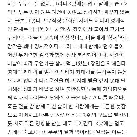
하는 부부는 잘 없다. 그러나 <낮에는 덥고 밤에는 춥고>
의 부부는 좋지 않은 여건에 놓여도 심각하게 싸우지 않는
다. 물론 그렇다고 무작정 온화한 사이도 아니며 성애적
인 관계는 더더욱 아니지만, 첫 장면에서 둘이서 고기를
구워먹는 이들의 모습이 인상적이듯 이들에게 ‘함께’라는
감각은 꽤나 명시적이다. 그러나 내내 함께하던 이들이
어떤 무기력한 감각과 함께 점차 분리되어간다. 시간이
지남에 따라 무언가를 함께 먹는(있는) 장면은 와해된다.
영태의 카메라를 빌려간 선배가 카메라를 돌려주지 않음
으로써 영태가 대리운전을 하고, 사채 빚을 갚지 못해 난
처해진 정희가 배달을 하며 불안정한 노동에 가담함으로
써 각자의 사이클이 달라진 이들은 따로 끼니를 때운다.
혹은 전날 밤 함께 마신 술이 한 사람에게는 나른한 늦잠
으로 이어지고 다른 한 사람에게는 숙취의 구토로 발산되
듯 서로 다른 영향을 받는 데로 나아간다. <낮에는 덥고
밤에는 춥고>는 이 부부의 낮과 밤이라는 일상을 이루는