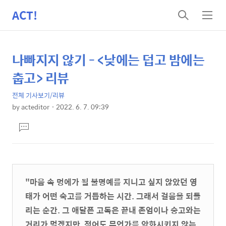
ACT!
검
메
색
뉴
나빠지지 않기 - <낮에는 덥고 밤에는
상
본
문
세
춥고> 리뷰
제
컨
목
전체 기사보기/리뷰
텐
by
acteditor
2022. 6. 7. 09:39
츠
본
댓
문
글
달
기
"마음 속 멍에가 될 불명예를 지니고 싶지 않았던 영
태가 어떤 숙고를 거듭하는 시간. 그래서 걸음을 되돌
리는 순간. 그 애달픈 고독은 끝내 존엄이나 숭고와는
거리가 멀겠지만, 적어도 무언가를 악화시키지 않는