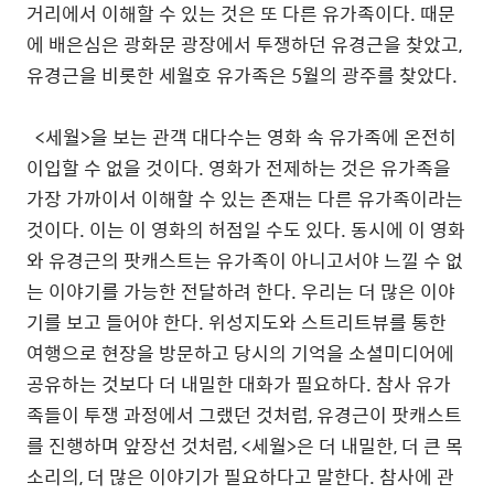
거리에서 이해할 수 있는 것은 또 다른 유가족이다
.
때문
에 배은심은 광화문 광장에서 투쟁하던 유경근을 찾았고
,
유경근을 비롯한 세월호 유가족은
5
월의 광주를 찾았다
.
<
세월
>
을 보는 관객 대다수는 영화 속 유가족에 온전히
이입할 수 없을 것이다
.
영화가 전제하는 것은 유가족을
가장 가까이서 이해할 수 있는 존재는 다른 유가족이라는
것이다
.
이는 이 영화의 허점일 수도 있다
.
동시에 이 영화
와 유경근의 팟캐스트는 유가족이 아니고서야 느낄 수 없
는 이야기를 가능한 전달하려 한다
.
우리는 더 많은 이야
기를 보고 들어야 한다
.
위성지도와 스트리트뷰를 통한
여행으로 현장을 방문하고 당시의 기억을 소셜미디어에
공유하는 것보다 더 내밀한 대화가 필요하다
.
참사 유가
족들이 투쟁 과정에서 그랬던 것처럼
,
유경근이 팟캐스트
를 진행하며 앞장선 것처럼
, <
세월
>
은 더 내밀한
,
더 큰 목
소리의
,
더 많은 이야기가 필요하다고 말한다
.
참사에 관