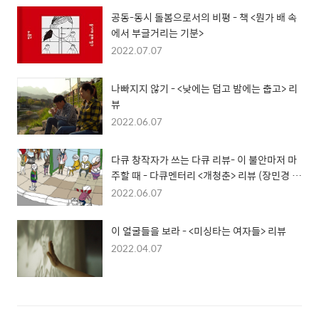
공동-동시 돌봄으로서의 비평 - 책 <뭔가 배 속
에서 부글거리는 기분>
2022.07.07
나빠지지 않기 - <낮에는 덥고 밤에는 춥고> 리
뷰
2022.06.07
다큐 창작자가 쓰는 다큐 리뷰- 이 불안마저 마
주할 때 - 다큐멘터리 <개청춘> 리뷰 (장민경 감
독)
2022.06.07
이 얼굴들을 보라 - <미싱타는 여자들> 리뷰
2022.04.07