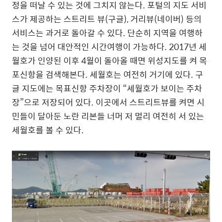
정을 떠날 수 있는 것에 그치지 않는다
.
포털의 지도 서비
스가 제공하는 스트리트 뷰
(
구글
),
거리뷰
(
네이버
)
등의
서비스는 과거로 돌아갈 수 있다
.
단순히 지역을 여행하
는 것을 넘어 대안적인 시간여행이 가능하다
. 2017
년 세
월호가 인양된 이후
4
월이 돌아올 때면 위성지도를 켜 목
포신항을 검색해본다
.
세월호는 여전히 거기에 있다
.
구
글 지도에는 목표신항 주차장이
“
세월호가 보이는 주차
장
”
으로 저장되어 있다
.
이곳에서 스트리트뷰를 켜면 시
민들이 달아둔 노란 리본들 너머 저 멀리 여전히 서 있는
세월호를 볼 수 있다
.