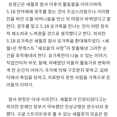
유경근은 세월호 참사 이후의 활동들을 이야기하며
,
5.18
전야제에 광주를 찾는 것이 조심스러웠으나 거리행
진을 하던 오월 어머니들을 만난 뒤 마음이 바뀌었다고 말
한다
.
광주를 찾고
5.18
유가족을 만나는 것이 어떤 정치
적 제스처로 느껴졌을 것으로 생각했다고 한다
.
하지만
5.18
유가족은 세월호 참사 유가족을 환대해주었다
. <
세
월
>
은 팟캐스트
“
세상끝의 사랑
”
이 창출해낸 그러한 순
간을 포착해내려 한다
.
유가족만이 나눌 수 있는 이야기
,
직업인이자 부모
,
형제
,
자매였던 이들이 활동가로 변화하
게 된 순간의 이야기
,
국가에 의해 구조받지 못하고
,
길바
닥에서 죽임을 당하고
,
치료받지 못한 사람을 가족으로 둔
이들의 이야기
.
참사 현장은 이내 사라진다
.
세월호가 인양되었다고는
하지만 문재인 정부가 약속했던 진상규명은 완수되지 못
했다
.
구글 스트리트뷰로 볼 수 있는 세월호의 모습은 방