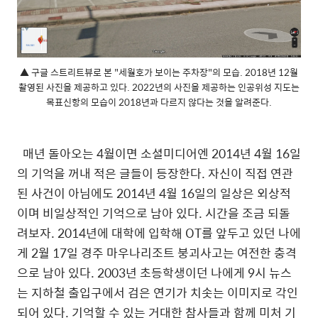
▲ 구글 스트리트뷰로 본 "세월호가 보이는 주차장"의 모습. 2018년 12월
촬영된 사진을 제공하고 있다. 2022년의 사진을 제공하는 인공위성 지도는
목표신항의 모습이 2018년과 다르지 않다는 것을 알려준다.
매년 돌아오는
4
월이면 소셜미디어엔
2014
년
4
월
16
일
의 기억을 꺼내 적은 글들이 등장한다
.
자신이 직접 연관
된 사건이 아님에도
2014
년
4
월
16
일의 일상은 외상적
이며 비일상적인 기억으로 남아 있다
.
시간을 조금 되돌
려보자
. 2014
년에 대학에 입학해
OT
를 앞두고 있던 나에
게
2
월
17
일 경주 마우나리조트 붕괴사고는 여전한 충격
으로 남아 있다
. 2003
년 초등학생이던 나에게
9
시 뉴스
는 지하철 출입구에서 검은 연기가 치솟는 이미지로 각인
되어 있다
.
기억할 수 있는 거대한 참사들과 함께 미처 기