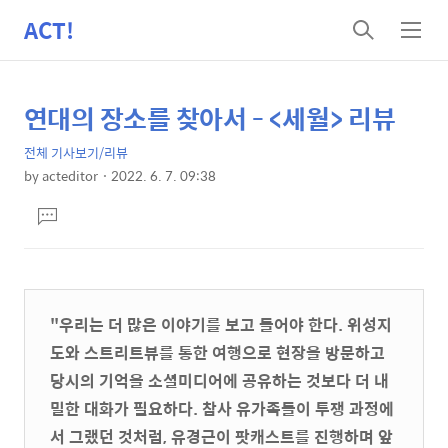
ACT!
검
메
색
뉴
연대의 장소를 찾아서 - <세월> 리뷰
상
본
문
세
전체 기사보기/리뷰
제
컨
by
acteditor
2022. 6. 7. 09:38
목
본
텐
댓
문
츠
글
달
기
"우리는 더 많은 이야기를 보고 들어야 한다. 위성지
도와 스트리트뷰를 통한 여행으로 현장을 방문하고
당시의 기억을 소셜미디어에 공유하는 것보다 더 내
밀한 대화가 필요하다. 참사 유가족들이 투쟁 과정에
서 그랬던 것처럼, 유경근이 팟캐스트를 진행하며 앞