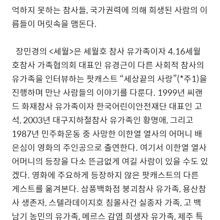
억하지 못하는 참사들
,
국가권력에 의해 희생된 사람의 이
름들이 머릿속을 맴돈다
.
장민경의
<
세월
>
은 세월호 참사 유가족이자
4.16
세월
호참사 가족협의회 대표인 유경근이 다른 사회적 참사의
유가족을 인터뷰하는 팟캐스트
“
세상끝의 사랑
”(*
주
1)
을
진행하며 만난 사람들의 이야기를 다룬다
. 1999
년 씨랜
드 화재참사 유가족이자 한국어린이안전재단 대표인 고
석
, 2003
년 대구지하철참사 유가족인 황명애
,
그리고
1987
년 민주화운동 중 사망한 이한열 열사의 어머니 배
은심이 영화의 주인공으로 출연한다
.
여기서 이한열 열사
어머니의 등장을 다소 뜬금없게 여길 사람이 있을 수도 있
겠다
.
영화에 주요하게 등장하지 않은 팟캐스트의 다른
게스트를 옮겨본다
.
삼풍백화점 붕괴참사 유가족
,
용산참
사 생존자
,
스텔라데이지호 침몰사건 실종자 가족
,
고 백
남기 농민의 유가족
,
메르스 감염 희생자 유가족
,
제주 특