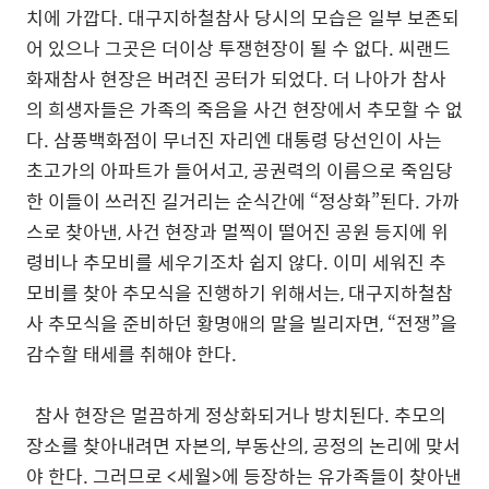
치에 가깝다
.
대구지하철참사 당시의 모습은 일부 보존되
어 있으나 그곳은 더이상 투쟁현장이 될 수 없다
.
씨랜드
화재참사 현장은 버려진 공터가 되었다
.
더 나아가 참사
의 희생자들은 가족의 죽음을 사건 현장에서 추모할 수 없
다
.
삼풍백화점이 무너진 자리엔 대통령 당선인이 사는
초고가의 아파트가 들어서고
,
공권력의 이름으로 죽임당
한 이들이 쓰러진 길거리는 순식간에
“
정상화
”
된다
.
가까
스로 찾아낸
,
사건 현장과 멀찍이 떨어진 공원 등지에 위
령비나 추모비를 세우기조차 쉽지 않다
.
이미 세워진 추
모비를 찾아 추모식을 진행하기 위해서는
,
대구지하철참
사 추모식을 준비하던 황명애의 말을 빌리자면
, “
전쟁
”
을
감수할 태세를 취해야 한다
.
참사 현장은 멀끔하게 정상화되거나 방치된다
.
추모의
장소를 찾아내려면 자본의
,
부동산의
,
공정의 논리에 맞서
야 한다
.
그러므로
<
세월
>
에 등장하는 유가족들이 찾아낸