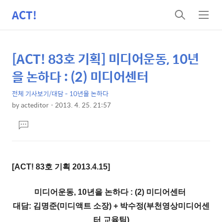
ACT!
검
메
색
뉴
[ACT! 83호 기획] 미디어운동, 10년
상
본
문
세
을 논하다 : (2) 미디어센터
제
컨
목
전체 기사보기/대담 - 10년을 논하다
텐
by
acteditor
2013. 4. 25. 21:57
츠
본
댓
문
글
달
기
[ACT! 83호 기획 2013.4.15]
미디어운동, 10년을 논하다 : (2) 미디어센터
대담: 김명준(미디액트 소장) + 박수정(부천영상미디어센
터 교육팀)