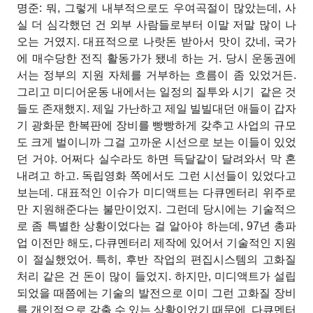
명준: 뭐, 그렇게 내부적으로도 우여곡절이 많았는데, 사
실 더 심각했던 건 외부 사람들로부터 이말 저말 많이 나
오는 거였지. 대표적으로 나랏돈 받아서 맛이 갔네, 국가
에 매수당한 전직 활동가가 됐네 하는 거. 당시 운동권에
서는 정부의 지원 자체를 거부하는 흐름이 좀 있었거든.
그리고 미디어운동 내에서는 일정의 질투와 시기
같은 것
들도 존재했지. 제일 가난하고 제일 빌빌대던 애들이 갑자
기 광화문 한복판에 장비를 빵빵하게 갖추고 사업의 규모
도 크게 벌이니까 그걸 고까운 시선으로 보는 이들이 있었
던 거야. 어쩌다 실수라도 하면 득달같이 달려와서 막 혼
내려고 하고. 독립영화 쪽에서도 그런 시선들이 있었다고
보는데. 대표적인 이슈가 미디액트는 다큐멘터리 위주로
만 지원해준다는 불만이었지. 그런데 당시에는 기술적으
로 좀 특별한 상황이었다는 걸 알아야 하는데, 97년 총파
업 이전만 해도, 다큐멘터리 제작에 있어서 기술적인 지원
이 절실했었어. 특히, 후반 작업의 편집시스템의 고화질
처리 같은 건 돈이 많이 들었지. 하지만, 미디액트가 설립
되었을 때쯤에는 기술의 발전으로 이미 그런 고화질 장비
를 개인적으로 갖출 수 있는 상황이었기 때문에
다큐멘터