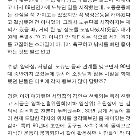
고 나서 89년인가에 노뉴단 일을 시작했는데, 노동운동에
는 관심을 쭉 가지고는 있었지만 꼭 영상운동을 해야겠다
고 결심했던 건 아니었어. 그래서 노뉴단을 시작하자는 제
의가 왔을 때, 거의 한 달 정도를 도망다녔지(웃음). 내가
원래 특별히 “이거 아니면 안 돼!” 하는 식으로 세게 뭔가
를 고집하는 스타일이 아니야. 축구하고 낚시를 빼면 좋아
하는 것도 별로 없고.
수정: 얄라셩, 서영집, 노뉴단 등과 관계를 맺으면서 90년
대 중반까지 오셨는데 당시에 소장님과 젊은 시절을 함께
했던 분들은 이후에 각자 행보가 많이 달랐죠?
명준: 아까 얘기했던 서영집의 김인수 선배와는 특히 친했
고 지금은 영화진흥위원회(이하 영진위) 위원장이 된 김
의석 감독과도 친분이 두터웠는데, 30년 넘게 세월이 흘
러 현재 도달한 각자의 위치를 생각해보면 좀 재미있는 것
같아. 특히 90년대 초반에 동구권 사회주의의 몰락으로
지식인 운동이 붕괴되면서 같이 활동하던 사람들이 싹 다