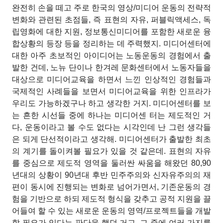
완전히 손을 떼고 주로 한국의 영상/미디어 운동의 전략적
변화와 관련된 초점들, 즉 표현의 자유, 퍼블릭액세스, 독
립영화에 대한 지원, 정보통신미디어를 포함한 새로운 융
합상황의 등장 등을 정리하는 데 주력했지. 미디어센터에
대한 아주 초보적인 아이디어는 노동운동의 경험에서 출
발한 건데, 노뉴
단이나 한겨레 문화센터에서 노동자들을
대상으로 미디어교육을 하면서 느낀 인상적인 경험들과
국제적인 사례들을 보면서 미디어교육을 위한 인프라가
우리도 가능하겠구나 하고 생각한 거지. 미디어센터를 보
는 흔한 시선들 중에 하나는 미디어센
터는 제도적인 거
다, 운동이라고 볼 수도 없다는 시각인데 난 그런 생각들
은 되게 단선적이라고 생각해. 미디어센터가 출발한 최초
의 계기를 돌이켜볼 필요가 있을 것 같은데. 표현의 자유
를 중심으로 제도적 영역을 둘러싼 싸움을 해왔던 80,90
년대의 상황이 90년대 후반 민주주의와 신자유주의의 재
편이 동시에 진행되는 변화로 넘어가면서, 기존운동의 경
험을 기반으로 하되 제도적 형식을 갖추고 공적 지원을 끌
어들여 할 수 있는 새로운 운동의 영역/프로젝트들을 개발
할 필요가 있다는 판단을 했던 거고, 그 중에 여러 가지를