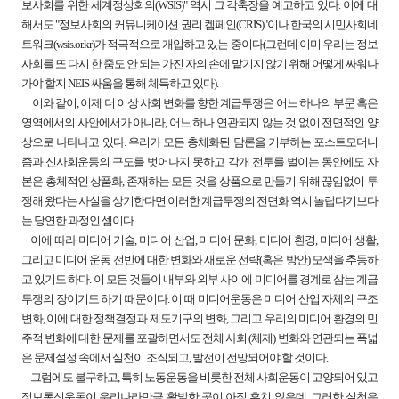
보사회를 위한 세계정상회의(WSIS)" 역시 그 각축장을 예고하고 있다. 이에 대
해서도 "정보사회의 커뮤니케이션 권리 켐페인(CRIS)"이나 한국의 시민사회네
트워크(wsis.or.kr)가 적극적으로 개입하고 있는 중이다(그런데 이미 우리는 정보
사회를 또 다시 한 줌도 안 되는 가진 자의 손에 맡기지 않기 위해 어떻게 싸워나
가야 할지 NEIS 싸움을 통해 체득하고 있다).
이와 같이, 이제 더 이상 사회 변화를 향한 계급투쟁은 어느 하나의 부문 혹은
영역에서의 사안에서가 아니라, 어느 하나 연관되지 않는 것 없이 전면적인 양
상으로 나타나고 있다. 우리가 모든 총체화된 담론을 거부하는 포스트모더니
즘과 신사회운동의 구도를 벗어나지 못하고 각개 전투를 벌이는 동안에도 자
본은 총체적인 상품화, 존재하는 모든 것을 상품으로 만들기 위해 끊임없이 투
쟁해 왔다는 사실을 상기한다면 이러한 계급투쟁의 전면화 역시 놀랍다기보다
는 당연한 과정인 셈이다.
이에 따라 미디어 기술, 미디어 산업, 미디어 문화, 미디어 환경, 미디어 생활,
그리고 미디어 운동 전반에 대한 변화와 새로운 전략(혹은 방안) 모색을 추동하
고 있기도 하다. 이 모든 것들이 내부와 외부 사이에 미디어를 경계로 삼는 계급
투쟁의 장이기도 하기 때문이다. 이 때 미디어운동은 미디어 산업 자체의 구조
변화, 이에 대한 정책결정과 제도기구의 변화, 그리고 우리의 미디어 환경의 민
주적 변화에 대한 문제를 포괄하면서도 전체 사회 (체제) 변화와 연관되는 폭넓
은 문제설정 속에서 실천이 조직되고, 발전이 전망되어야 할 것이다.
그럼에도 불구하고, 특히 노동운동을 비롯한 전체 사회운동이 고양되어 있고
정보통신운동이 우리나라만큼 활발한 곳이 아직 흔치 않은데, 그러한 실천은