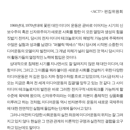
<ACT!> 편집위원회
1960년대, 1970년대에 꽃핀 대안 미디어 운동은 곧바로 이어지는 시기의 신
보수주의 혹은 신자유주의가 새로운 사회를 향한 이 모든 열망과 생성의 힘을
짓밟기 전까지, 당시의 전자 미디어 테크놀로지의 해방적 가능성에 주목하며
수많은 실험과 성과를 남겼다. "퍼블릭 액세스" 역시 당시에 시작된 소중한 미
디어운동의 모델이자 발전이며, 그 개념 자체가 널리 알려진 것 역시 당시 미디
어 활동가들의 열정적인 노력에 힘입은 것이다.
상대적으로 침체된 시기를 지나면서도 잘 알려지지 않은 채 대안 미디어, 대
항 미디어, 그리고 그 이름을 뭐라 붙이든 새로운 사회를 건설하기 위한 다양한
미디어운동은 저 깊은 장소 지하 청정수처럼 흐르고 있었으며, 다시금 터져 나
오는 지금은 혹여 전 세계 미디어운동의 집결!을 앞두고 있는 것 같다. 그 사이
미디어 테크놀로지의 발전은 바로 그러한 전지구적 네트워크를 가능하게 할
수준에 육박해 왔으며, 신자유주의라는 이름으로 자본이 총체적인 상품화를
이루려고 하는 것처럼, 미디어운동 역시 반자본주의 운동의 새로운 국제주의
에 대한 전면적인 실험에 돌입하는 단계에 들어서고 있다.
그러나 여전히 다양한 사회운동의 실천 좌표에 미디어운동의 위치는 잘 그려
지고 있지 않다. 현실은 그 연관 관계의 이론적인 규명과 실천적인 결합을 요구
하고 있는데도 말이다.