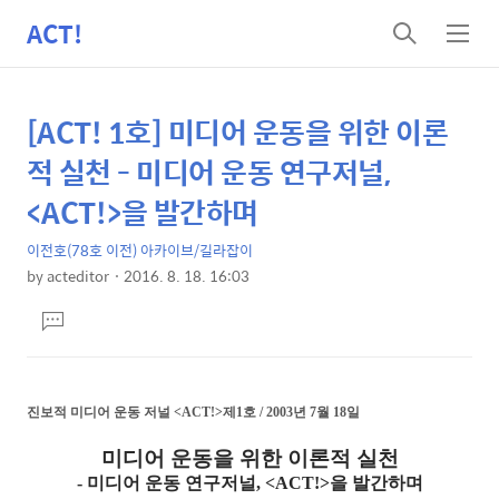
ACT!
검
메
색
뉴
[ACT! 1호] 미디어 운동을 위한 이론
상
본
문
세
적 실천 - 미디어 운동 연구저널,
제
컨
<ACT!>을 발간하며
목
텐
이전호(78호 이전) 아카이브/길라잡이
츠
by
acteditor
2016. 8. 18. 16:03
본
댓
문
글
달
기
진보적 미디어 운동 저널
<ACT!>
제1호 / 2003년 7월 18일
미디어 운동을 위한 이론적 실천
- 미디어 운동 연구저널, <ACT!>을 발간하며