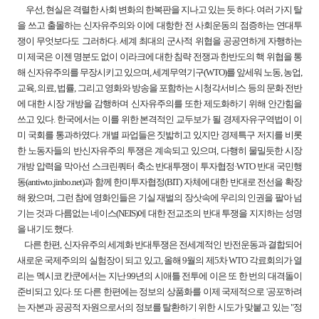
우선, 현실은 격렬한 사회 변화의 한복판을 지나고 있는 듯 하다. 여러 가지 탈
을 쓰고 출몰하는 신자유주의와 이에 대항한 전 사회운동의 점증하는 연대투
쟁이 무엇보다도 그러하다. 세계 최대의 군사적 위협을 공공연하게 자행하는
미 제국은 이젠 명분도 없이 이라크에 대한 침략 전쟁과 한반도의 핵 위협을 통
해 신자유주의를 무장시키고 있으며, 세계무역기구(WTO)를 앞세워 노동, 농업,
교육, 의료, 법률, 그리고 영화와 방송을 포함하는 시청각서비스 등의 문화 전반
에 대한 시장 개방을 감행하며 신자유주의를 또한 제도화하기 위해 안간힘을
쓰고 있다. 한국에서는 이를 위한 본격적인 교두보가 될 경제자유구역법이 이
미 국회를 통과하였다. 개별 파업들은 짓밟히고 있지만 경제특구 저지를 비롯
한 노동자들의 반신자유주의 투쟁은 계속되고 있으며, 다행히 물밀듯한 시장
개방 압력을 막아선 스크린쿼터 축소 반대투쟁이 투자협정·WTO 반대 국민행
동(antiwto.jinbo.net)과 함께 한미투자협정(BIT) 자체에 대한 반대로 전선을 확장
해 왔으며, 그런 참에 영화인들은 기실 재벌의 장삿속에 우리의 인권을 팔아 넘
기는 것과 다름없는 네이스(NEIS)에 대한 전교조의 반대 투쟁을 지지하는 성명
을 내기도 했다.
다른 한편, 신자유주의 세계화 반대투쟁은 전세계적인 반전운동과 결합되어
새로운 국제주의의 실험장이 되고 있고, 올해 9월의 제5차 WTO 각료회의가 열
리는 멕시코 칸쿤에서는 지난 99년의 시애틀 전투에 이은 또 한 번의 대격돌이
준비되고 있다. 또 다른 한편에는 정보의 상품화를 이제 국제적으로 '공포'하려
는 자본과 공공적 자원으로서의 정보를 탈환하기 위한 시도가 맞붙고 있는 "정