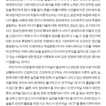
세계적이지만 그에 대한 인식과 분석을 위한 이론적 노력은 거의 전무한 상태
임을 확인하게 된다. 예를 들어, 촛불시위를 비롯한 사건들에 끼친 인터넷의 힘
에 대한 대안 미디어 차원의 이론적 논의는 거의 없고, 공공 부문 파업에 대한 미
디어 활용 사례에 대한 연구가 부재하며, 전세계적인 신자유주의 반대 투쟁에
결합하는 국내외 미디어 활동가들에 대한 체계적인 관심도 없는 건 마찬가지
이다. 정보인권에 대한 인식의 확대와 함께 더 나아가 공세적으로 어떻게 인권
을 신장시키기 위해 누구나 자유롭게 정보를 생산하고 나눌 수 있을 것인가에
대한 논의로 확장해가고(이런 차원에서 최근 <네트워커>의 오프라인 창간을
환영한다), 각 지역 각 영역에서 독점화된 미디어 커뮤니케이션 구조를 극복하
며 민주적인 커뮤니케이션을 실천하고 미디어의 민주성을 질적으로 고양시키
고 있는 사례들에 대한 뜻깊은 이론화와 사려 깊은 전망에 대한 진단은 찾아보
기 힘들다는 것이다.
우리가 미디어운동에 대한 연구저널이 필요하다고 판단한 것은 바로 이러한
상황에서이다. 긴급하고도 긴요하게 요구되는 미디어운동의 이론적 실천, 실
천에 대한 이론 혹은 실천을 위한 전략, 이 실천들이 그리고 있는 전망에 대한 모
색을 위해, 우리의 여러 한계에도 불구하고 이 연구저널 <ACT!>의 출발을 미루
지 않기로 했다. 물론, 아직 정비해야 할 것이 많다. 이 연구저널 자체가 대안언
론의 성격을 갖는다고 할 때, 전체 포맷(형식)이 아직 그에 걸 맞는 대안적 형식
을 갖추고 있지 않고, 미디어운동의 실천을 뒤좇기만 할 것이 아니라면 앞선 기
술들의 진보적 활용을 위한 시도 역시 이 연구저널 <ACT!>을 통해 이루어져야