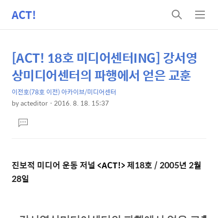
ACT!
검
메
색
뉴
[ACT! 18호 미디어센터ING] 강서영
상
본
문
세
상미디어센터의 파행에서 얻은 교훈
제
컨
목
이전호(78호 이전) 아카이브/미디어센터
텐
by
acteditor
2016. 8. 18. 15:37
츠
본
댓
문
글
달
기
진보적 미디어 운동 저널
<ACT!>
제18호 / 2005년 2월
28일