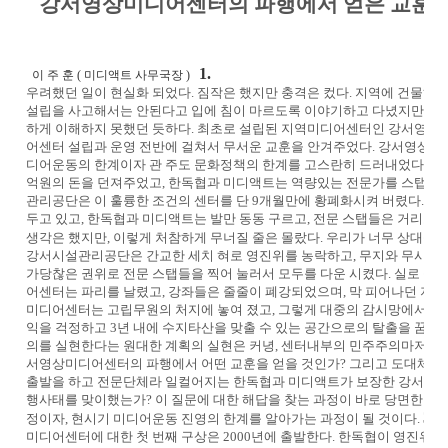
강서영상미디어센터의 파행에서 얻은 교훈
1.
이 주 훈 ( 미디액트 사무국장 )
우려했던 일이 현실화 되었다. 짐작은 했지만 충격은 컸다. 지역에 건물하
설립을 사고해서는 안된다고 입에 침이 마르도록 이야기하고 다녔지만, 실상
하게 이해하지 못했던 듯하다. 최초로 설립된 지역미디어센터인 강서영
어센터 설립과 운영 전반에 걸쳐서 무서운 교훈을 안겨주었다. 강서영상미
디어운동의 한계이자 관 주도 문화정책의 한계를 고스란히 드러내었다. 
억원의 돈을 던져주었고, 한독협과 미디액트는 역량있는 전문가를 스탭으로
관리공단은 이 훌륭한 조건의 센터를 단 9개월만에 황폐화시켜 버렸다. 
두고 있고, 한독협과 미디액트는 발만 동동 구르고, 전문 스탭들은 거리로 
생각은 했지만, 이렇게 처참하게 무너질 줄은 몰랐다. 우리가 너무 상대를 
강서시설관리공단은 간교한 세치 혀로 영진위를 농락하고, 무지와 무시로 
가당찮은 권위로 전문 스탭들을 찍어 눌러서 모두를 다운 시켰다. 실로 놀라
어센터는 파리를 날렸고, 강좌들은 줄줄이 폐강되었으며, 막 피어나던 지역
미디어센터는 고립무원의 처지에 놓여 졌고, 그렇게 대중의 감시망에서 벗
익을 걱정하고 3년 내에 수지타산을 맞출 수 있는 공간으로의 탈출을 꿈꾸고
의를 실현한다는 원대한 계획의 실현은 커녕, 센터내부의 민주주의마저도 
서영상미디어센터의 파행에서 어떤 교훈을 얻을 것인가? 그리고 도대체 문
출발을 하고 전문단체라 일컬어지는 한독협과 미디액트가 보장한 강서영
행사태를 맞이했는가? 이 질문에 대한 해답을 찾는 과정이 바로 당면한 
3.
정이자, 현시기 미디어운동 진영의 한계를 알아가는 과정이 될 것이다.
미디어센터에 대한 첫 번째 구상은 2000년에 출발한다. 한독협이 영진위