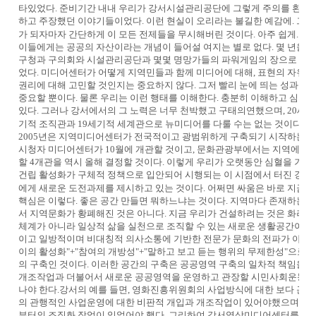
타있었다. 준비기간 내내 우리가 강서시설관리공단에 그렇게 주의를 환기시
하고 주장했던 이야기들이었다. 이런 현실이 오리라는 불길한 예감에. 그
가 되자마자 간단하게 이 모든 전제들을 무시해버린 것이다. 아주 쉽게. 무
이들에게는 공공의 자산이라는 개념이 들어설 여지는 별로 없다. 몇 년을 
구청과 구의회와 시설관리공단과 몇몇 명망가들의 파워게임의 장으로 변
었다. 미디어센터가 어떻게 지역민들과 함께 미디어에 대해, 표현의 자유에
권리에 대해 고민할 것인지는 중요하지 않다. 그저 빨리 눈에 띄는 성과를 
중요할 뿐이다. 물론 우리는 이런 행태를 이해한다. 충분히 이해하고 심지
있다. 그러나 강서에서의 그 노력은 너무 천박했고 구태의연했으며, 20세기
8.
기적 조직관과 19세기적 세계관으로 뉴미디어를 다룰 수는 없는 것이다.
2005년은 지역미디어센터가 전국적이고 광범위하게 구축되기 시작하는 원
시청자 미디어센터가 10월에 개관할 것이고, 문화관광부에서는 지역에 2개
할 4개관을 역시 올해 결정할 것이다. 이렇게 우리가 오랫동안 심혈을 기울
건립 활성화가 구체적 정책으로 입안되어 시행되는 이 시점에서 터진 강
에게 새로운 도전과제를 제시하고 있는 것이다. 어쩌면 싸움은 바로 지금 
핵심은 이렇다. 좋은 공간 만들면 뭐하느냐는 것이다. 지역마다 존재하는
서 지역문화가 황폐해진 것은 아니다. 지금 우리가 건설하려는 것은 화려한
체계가 아니라 일상적 삶을 실천으로 조직할 수 있는 새로운 생활공간이다.
이고 일방적이며 비대칭적 의사소통에 기반한 전문가 문화의 전파가 아니라
이의 활성화"+"참여의 개방성"+"말하고 보고 듣는 행위의 무제한성"으로 
의 구축인 것이다. 이러한 공간의 구축은 공공영역 구축의 일차적 책임을 
개조작업과 더불어서 새로운 공공영역을 운영하고 관장할 시민사회운동의
나야 한다.
강서의 예를 들면, 영화진흥위원회의 사업방식에 대한 보다 근
의 관행적인 사업운영에 대한 비판적 개입과 개조작업이 있어야했으며, 
부터의 조직화 작업이 있었어야 했다. 그리하여 강서영상미디어센터를 공