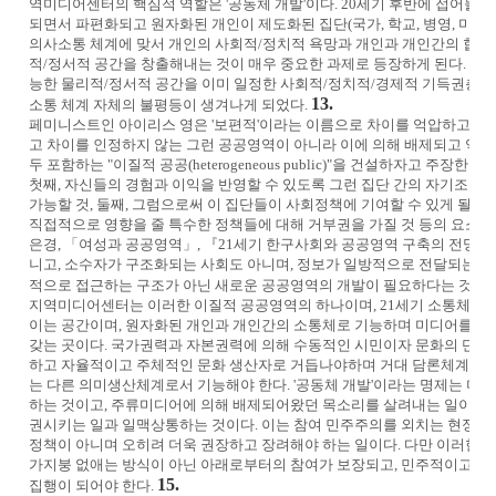
역미디어센터의 핵심적 역할은 '공동체 개발'이다. 20세기 후반에 접어들
되면서 파편화되고 원자화된 개인이 제도화된 집단(국가, 학교, 병영, 미디
의사소통 체계에 맞서 개인의 사회적/정치적 욕망과 개인과 개인간의 합리
적/정서적 공간을 창출해내는 것이 매우 중요한 과제로 등장하게 된다. 그
능한 물리적/정서적 공간을 이미 일정한 사회적/정치적/경제적 기득권층이
13.
소통 체계 자체의 불평등이 생겨나게 되었다.
페미니스트인 아이리스 영은 '보편적'이라는 이름으로 차이를 억압하고 여
고 차이를 인정하지 않는 그런 공공영역이 아니라 이에 의해 배제되고 억압
두 포함하는 "이질적 공공(heterogeneous public)"을 건설하자고 주장
첫째, 자신들의 경험과 이익을 반영할 수 있도록 그런 집단 간의 자기조직
가능할 것, 둘째, 그럼으로써 이 집단들이 사회정책에 기여할 수 있게 될 것
직접적으로 영향을 줄 특수한 정책들에 대해 거부권을 가질 것 등의 요소들
은경, 「여성과 공공영역」, 『21세기 한구사회와 공공영역 구축의 전망』)
니고, 소수자가 구조화되는 사회도 아니며, 정보가 일방적으로 전달되는 시
적으로 접근하는 구조가 아닌 새로운 공공영역의 개발이 필요하다는 것이다
지역미디어센터는 이러한 이질적 공공영역의 하나이며, 21세기 소통체계의
이는 공간이며, 원자화된 개인과 개인간의 소통체로 기능하며 미디어를 통
갖는 곳이다. 국가권력과 자본권력에 의해 수동적인 시민이자 문화의 단순
하고 자율적이고 주체적인 문화 생산자로 거듭나야하며 거대 담론체계를
는 다른 의미생산체계로서 기능해야 한다. '공동체 개발'이라는 명제는 미
하는 것이고, 주류미디어에 의해 배제되어왔던 목소리를 살려내는 일이며,
권시키는 일과 일맥상통하는 것이다. 이는 참여 민주주의를 외치는 현정부
정책이 아니며 오히려 더욱 권장하고 장려해야 하는 일이다. 다만 이러한 
가지붕 없애는 방식이 아닌 아래로부터의 참여가 보장되고, 민주적이고 자
15.
집행이 되어야 한다.