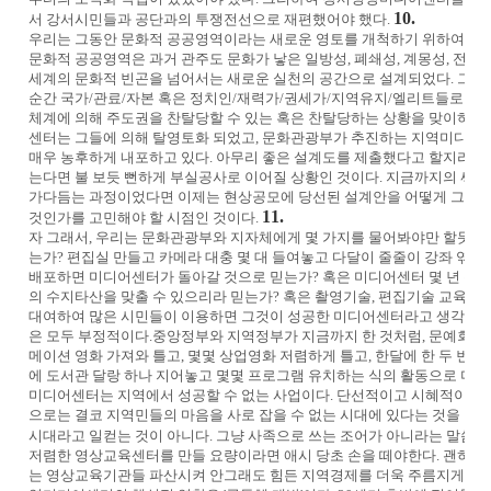
10.
서 강서시민들과 공단과의 투쟁전선으로 재편했어야 했다.
우리는 그동안 문화적 공공영역이라는 새로운 영토를 개척하기 위하여 많은
문화적 공공영역은 과거 관주도 문화가 낳은 일방성, 폐쇄성, 계몽성, 전문
세계의 문화적 빈곤을 넘어서는 새로운 실천의 공간으로 설계되었다. 그런
순간 국가/관료/자본 혹은 정치인/재력가/권세가/지역유지/엘리트들로 
체계에 의해 주도권을 찬탈당할 수 있는 혹은 찬탈당하는 상황을 맞이하고
센터는 그들에 의해 탈영토화 되었고, 문화관광부가 추진하는 지역미디어센
매우 농후하게 내포하고 있다. 아무리 좋은 설계도를 제출했다고 할지라도 
는다면 불 보듯 뻔하게 부실공사로 이어질 상황인 것이다. 지금까지의 싸움
가다듬는 과정이었다면 이제는 현상공모에 당선된 설계안을 어떻게 그 설
11.
것인가를 고민해야 할 시점인 것이다.
자 그래서, 우리는 문화관광부와 지자체에게 몇 가지를 물어봐야만 할듯하
는가? 편집실 만들고 카메라 대충 몇 대 들여놓고 다달이 줄줄이 강좌 엮
배포하면 미디어센터가 돌아갈 것으로 믿는가? 혹은 미디어센터 몇 년 운
의 수지타산을 맞출 수 있으리라 믿는가? 혹은 촬영기술, 편집기술 교육하
대여하여 많은 시민들이 이용하면 그것이 성공한 미디어센터라고 생각하는가
은 모두 부정적이다.
중앙정부와 지역정부가 지금까지 한 것처럼, 문예회관
메이션 영화 가져와 틀고, 몇몇 상업영화 저렴하게 틀고, 한달에 한 두 번 
에 도서관 달랑 하나 지어놓고 몇몇 프로그램 유치하는 식의 활동으로 미
미디어센터는 지역에서 성공할 수 없는 사업이다. 단선적이고 시혜적이며 
으로는 결코 지역민들의 마음을 사로 잡을 수 없는 시대에 있다는 것을 명심
시대라고 일컫는 것이 아니다. 그냥 사족으로 쓰는 조어가 아니라는 말씀이
저렴한 영상교육센터를 만들 요량이라면 애시 당초 손을 떼야한다. 괜히 
는 영상교육기관들 파산시켜 안그래도 힘든 지역경제를 더욱 주름지게 하는