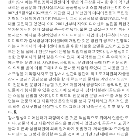
센터(당시에는 독립영화지원센터의 개념)의 구상을 제시한 후에 약 2년간의
새로운 공공문화 기반시설로서의 공공영상서비스를 제공하는 미디어센터 개
002년 5월 9일 미디액트의 개관은 지난 20년간의 미디어운동과 독립영화
지형의 대응책이었다.
미디액트는 비교적 성공적으로 출발하였고, 우리는 
대를 고민하고 있었다. 이미 2001년부터 지역미디어센터 설립을 위한 전
역차원에서의 센터 설립을 촉구하여왔다. 물론 그 결실은 지역이 아닌 서울
범사업의 하나로 추진하였던 지역미디어센터 사업에 강서구청이 낙점을 받
미디액트가 강서영상미디어센터에 개입한 것은 영진위 공모가 진행되기 훨씬 
리는 지역에서의 미디어센터 설립을 위한 새로운 모델을 고민하고 있었고
모든 돈을 댈테니 전문가들이 운영을 책임져달라고 했다. 강서영상미디어센
성한 전무이사의 철썩 같은 약속이었다. 미디액트는 그 이후 수차례에 걸
에서부터 운영내용, 사업내용, 사업방식, 운영방식 등에 대한 전문적인 조
의 의뢰를 받아 이를 구체화하여 문서로 제출해 주었다. 그 내용은 고스란히
서구청을 계약당사자로 한 강서시설관리공단이 최초로 3억원의 자금을 받게
강서시설관리공단으로 결정을 할 때 핵심적인 문제는 과연 강서영상미디
며 전문적인 운영이 가능할 것인가? 더불어서 공공적이고 공익적인 운영
민들에게 봉사할 수 있을 것인가에 모아졌다. 강서시설관리공단은 이에 대
문 스탭을 선발할 것이며, 미디액트의 전문적인 운영 노하우를 배울 것이라
덧붙여 전문적이고 자율적인 운영형태를 보다 구체화하고 독자적인 운영
로 하여 강서구청을 선정한 것이다. 그러나 이 약속은 선정 이후 모두 지
6.
다.
강서영상미디어센터가 파행에 이른 것은 핵심적으로 위에서 언급한 모든 
이다. 전문적이고 자율적인 운영을 보장하지 않았으며, 공공적이고 공익적
들과 이른바 상급라인에 의해 철저하게 짓밟혔다. 체육센터와 주차장을 성
디어센터도 그렇게 운영할 수 있을 것이며 그러면 3년 내에 수지타산을 맞출