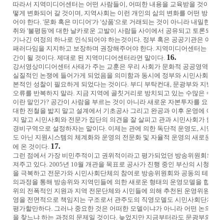
따라서 지역미디어센터는 어떤 사람들이, 어떠한 내용을 교육받을 것이며, 
떻게 변화되어 갈 것이며, 지역사회는 이런 개인의 삶의 변화를 어떤 방식
어야 한다. '문화 혹은 미디어'가 '상품'으로 거래되는 것이 아니라 내밀한 '삶
취와 '불평등'에 대한 날카로운 고발이 사람들 사이에서 공유되고 토론되
기나긴 여정의 하나로 인식되어야 하는것이다. 정부 혹은 공공기관은 이러
패러다임을 지지하고 보장하며 권장해주어야 한다. 지역미디어센터는 이러
16.
간이 될 것이다. 제대로 된 지역미디어센터라면 말이다.
강서영상미디어센터 사태가 주는 교훈은 우리 사회가 문화적 공공영역의 
실질적인 논쟁에 들어가게 되었음을 의미함과 동시에 정부와 시민사회단체의
본적인 성찰이 필요하게 되었다는 것이다. 부디 부탁컨대, 문광부와 지방
오류를 반복하지 말라. 지금 지역에 골칫거리로 방치되고 있는 수많은 수십
이란 말인가? 공간이 사람을 부르는 것이 아니라 새로운 자본투자를 요청
대한 전철을 밟지 말고 설계에서 기초공사 그리고 완공과 이후 운영에 이
지 말고 시민사회와 전문가 집단의 의견을 잘 살피고 관과 시민사회가 함께
경비구역으로 설정하자는 말이다. 이제는 관에 의한 독단적 운영도, 시민
도 아닌 지원시스템의 체계화와 운영의 전문화 및 자율적 운영의 새로운 
17.
에 온 것이다.
그런 점에서 가장 비민주적이고 권위적이라고 평가되었던 방송위원회의 최
져주고 있다. 2005년 10월 개관을 목표로 공사가 진행 중인 부산의 시
을 극복하고 전문가와 시민사회단체의 참여로 방송위원회와 공동의 테이블
의과정을 통해 방송위와 지역민들에 의한 새로운 형태의 운영모델을 합의했
위의 전폭적인 지원과 지역 전문단체와 시민들에 의해 추천된 운영위원
영을 전면적으로 책임지는 구조로서 관주도의 직영모델도 시민사회단체의 
평가할만하다. 그러나 중요한 것은 어떠한 모델이냐가 아니라 어떤 논의구
을 찾느냐 하는 과정의 문제일 것이다. 늦었지만 지금부터라도 문광부와 