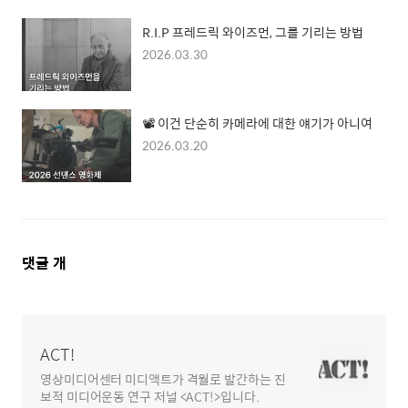
R.I.P 프레드릭 와이즈먼, 그를 기리는 방법
2026.03.30
📽️ 이건 단순히 카메라에 대한 얘기가 아니여
2026.03.20
댓
댓글
개
글
영
역
ACT!
영상미디어센터 미디액트가 격월로 발간하는 진
보적 미디어운동 연구 저널 <ACT!>입니다.