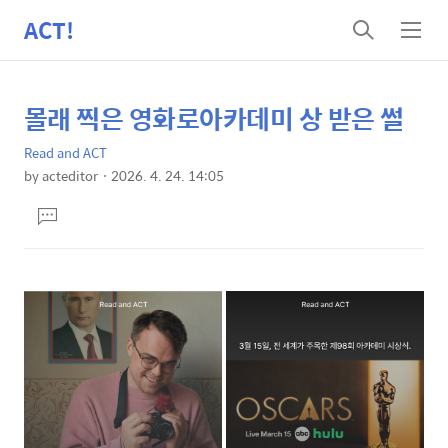
ACT!
검
메
색
뉴
몰래 찍은 영화로아카데미 상 받은 썰
상
본
문
세
Read and ACT
제
컨
by
acteditor
2026. 4. 24. 14:05
목
본
텐
댓
문
츠
글
달
기