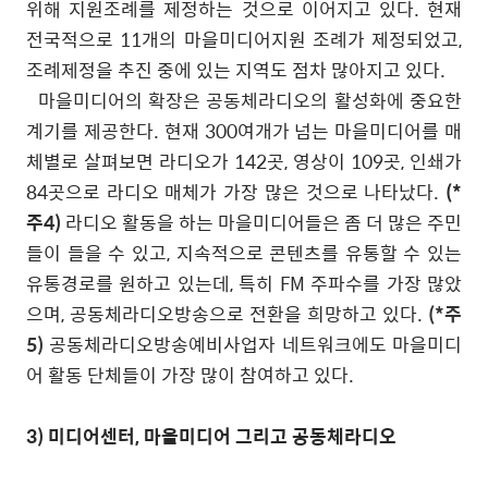
위해 지원조례를 제정하는 것으로 이어지고 있다
.
현재
전국적으로
11
개의 마을미디어지원 조례가 제정되었고
,
조례제정을 추진 중에 있는 지역도 점차 많아지고 있다
.
마을미디어의 확장은 공동체라디오의 활성화에 중요한
계기를 제공한다
.
현재
300
여개가 넘는 마을미디어를 매
체별로 살펴보면 라디오가
142
곳
,
영상이
109
곳
,
인쇄가
84
곳으로 라디오 매체가 가장 많은 것으로 나타났다
.
(*
주4)
라디오 활동을 하는 마을미디어들은 좀 더 많은 주민
들이 들을 수 있고
,
지속적으로 콘텐츠를 유통할 수 있는
유통경로를 원하고 있는데
,
특히
FM
주파수를 가장 많았
으며
,
공동체라디오방송으로 전환을 희망하고 있다
.
(*주
5)
공동체라디오방송예비사업자 네트워크에도 마을미디
어 활동 단체들이 가장 많이 참여하고 있다
.
3)
미디어센터
,
마을미디어 그리고 공동체라디오