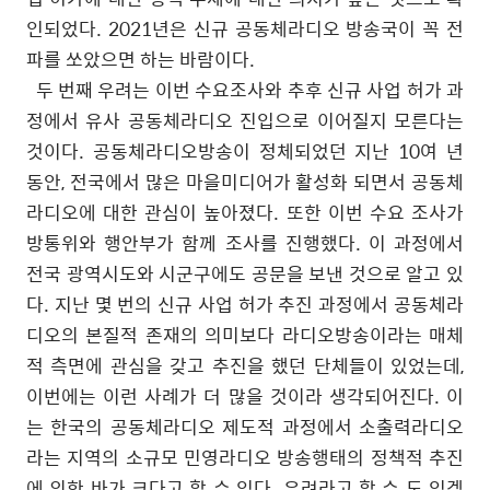
인되었다
. 2021
년은 신규 공동체라디오 방송국이 꼭 전
파를 쏘았으면 하는 바람이다
.
두 번째 우려는 이번 수요조사와 추후 신규 사업 허가 과
정에서 유사 공동체라디오 진입으로 이어질지 모른다는
것이다
.
공동체라디오방송이 정체되었던 지난
10
여 년
동안
,
전국에서 많은 마을미디어가 활성화 되면서 공동체
라디오에 대한 관심이 높아졌다
.
또한 이번 수요 조사가
방통위와 행안부가 함께 조사를 진행했다
.
이 과정에서
전국 광역시도와 시군구에도 공문을 보낸 것으로 알고 있
다
.
지난 몇 번의 신규 사업 허가 추진 과정에서 공동체라
디오의 본질적 존재의 의미보다 라디오방송이라는 매체
적 측면에 관심을 갖고 추진을 했던 단체들이 있었는데
,
이번에는 이런 사례가 더 많을 것이라 생각되어진다
.
이
는 한국의 공동체라디오 제도적 과정에서 소출력라디오
라는 지역의 소규모 민영라디오 방송행태의 정책적 추진
에 의한 바가 크다고 할 수 있다
.
우려라고 할 수 도 있겠