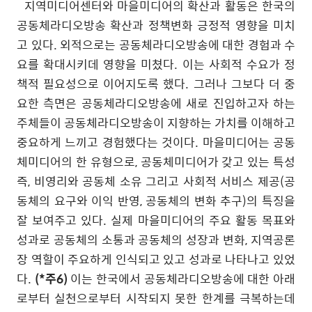
지역미디어센터와 마을미디어의 확산과 활동은 한국의
공동체라디오방송 확산과 정책변화 긍정적 영향을 미치
고 있다
.
외적으로는 공동체라디오방송에 대한 경험과 수
요를 확대시키데 영향을 미쳤다
.
이는 사회적 수요가 정
책적 필요성으로 이어지도록 했다
.
그러나 그보다 더 중
요한 측면은 공동체라디오방송에 새로 진입하고자 하는
주체들이 공동체라디오방송이 지향하는 가치를 이해하고
중요하게 느끼고 경험했다는 것이다
.
마을미디어는 공동
체미디어의 한 유형으로
,
공동체미디어가 갖고 있는 특성
즉
,
비영리와 공동체 소유 그리고 사회적 서비스 제공
(
공
동체의 요구와 이익 반영
,
공동체의 변화 추구
)
의 특징을
잘 보여주고 있다
.
실제 마을미디어의 주요 활동 목표와
성과로 공동체의 소통과 공동체의 성장과 변화
,
지역공론
장 역할이 주요하게 인식되고 있고 성과로 나타나고 있었
다
.
(*주6)
이는 한국에서 공동체라디오방송에 대한 아래
로부터 실천으로부터 시작되지 못한 한계를 극복하는데