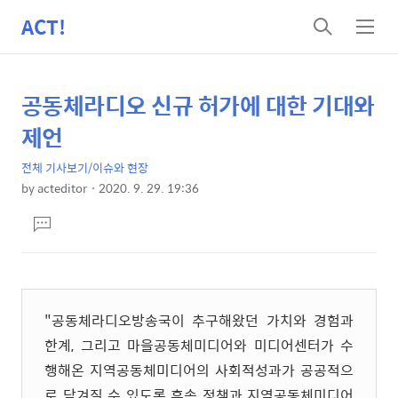
ACT!
검
메
색
뉴
공동체라디오 신규 허가에 대한 기대와
상
본
문
세
제언
제
컨
목
전체 기사보기/이슈와 현장
텐
by
acteditor
2020. 9. 29. 19:36
츠
본
댓
문
글
달
기
"공동체라디오방송국이 추구해왔던 가치와 경험과
한계
,
그리고 마을공동체미디어와 미디어센터가 수
행해온 지역공동체미디어의 사회적성과가 공공적으
로 담겨질 수 있도록 후속 정책과 지역공동체미디어