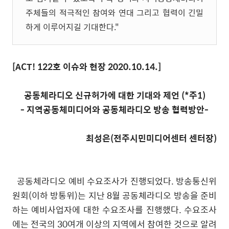
주체들의 적극적인 참여와 연대 그리고 협력이 긴밀
하게 이루어지길 기대한다
."
[ACT! 122
호 이슈와 현장
2020.10.14.]
공동체라디오 신규허가에 대한 기대와 제언 (*주1)
-
지역공동체미디어와 공동체라디오 방송 협력방안
-
최성은
(
전주시민미디어센터 센터장
)
공동체라디오 예비 수요조사가 진행되었다
.
방송통신위
원회
(
이하 방통위
)
는 지난
8
월 공동체라디오 방송을 준비
하는 예비사업자에 대한 수요조사를 진행했다
.
수요조사
에는 전국의
30
여개 이상의 지역에서 참여한 것으로 알려