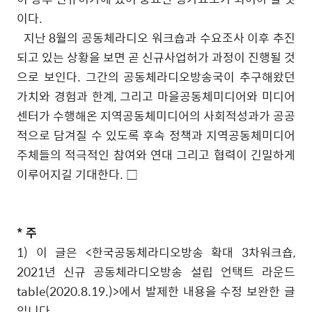
이다
.
지난
8
월의 공동체라디오 워크숍과 수요조사 이후 추진
되고 있는 상황을 보면 곧 신규사업허가 과정이 진행될 것
으로 보인다
.
그간의 공동체라디오방송국이 추구해왔던
가치와 경험과 한계
,
그리고 마을공동체미디어와 미디어
센터가 수행해온 지역공동체미디어의 사회적성과가 공공
적으로 담겨질 수 있도록 후속 정책과 지역공동체미디어
주체들의 적극적인 참여와 연대 그리고 협력이 긴밀하게
이루어지길 기대한다
.
□
* 주
1)
이 글은
<
한국공동체라디오방송 확대
3
차워크숍
,
2021
년 신규 공동체라디오방송 설립 언택트 라운드
table(2020.8.19.)>
에서 발제한 내용을 수정 보완한 글
입니다
.