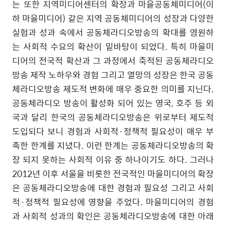
는 또한 지역미디어센터의 확장과 마을공동체미디어
(
이
하 마을미디어
)
같은 지역 공동체미디어의 성장과 다양한
실험과 성과 속에서 공동체라디오방송의 확대를 염원하
는 사회적 수요의 확산이 밑바탕이 되었다
.
특히 마을미
디어의 전국적 확산과 그 과정에서 축적된 공동체라디오
방송 제작 노하우와 경험 그리고 열망의 성장은 한국 공동
체라디오방송 제도적 변화에 매우 중요한 의미를 지닌다
.
공동체라디오 방송이 활성화 되어 있는 영국
,
호주 등 외
국과 달리 한국의 공동체라디오방송은 위로부터 제도적
도입되다 보니 경험과 사회적
·
정책적 필요성이 매우 부
족한 한계를 지녔다
.
이런 한계는 공동체라디오방송의 확
장 되지 못하는 사회적 이유 중 하나이기도 하다
.
그러나
2012
년 이후 서울을 비롯한 전국적인 마을미디어의 확장
은 공동체라디오방송에 대한 경험과 필요성 그리고 사회
적
·
정책적 필요성에 영향을 주었다
.
마을미디어의 경험
과 사회적 성과의 확인은 공동체라디오방송에 대한 아래