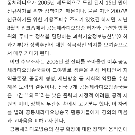
동체라디오가
2005
년 제도적으로 도입 된지
15
년 만에
신규허가를 위한 정책이기 때문이다
.
물론 지난
2007
년
신규허가를 위한 가용주파수 조사가 있었긴 하지만
,
지난
8
월의 워크숍에서 공동체라디오방송 허가와 관련한 방통
위와 주파수 정책을 담당하는 과학기술정보통신부
(
이하
과기부
)
가 정책추진에 대한 적극적인 의지를 보여줌으로
서 매우 기대가 된다
.
이번 수요조사는
2005
년 첫 전파를 쏘아올린 이후 공동
체라디오방송국들이 그야말로 생존을 위해 버티면서 지
역공론장
,
공동체 형성
,
재난방송 등 사회적 역할을 수행
해온 노력의 결실이다
.
전국
7
개 공동체라디오방송국들
은 그간
‘1
와트
’
라는 낮은 출력과 재정적 어려움
,
공적 지
원의 미비
,
정책적 무관심 속에서 고군분투 했다
.
이 자리
를 빌려 공동체라디오방송국 활동가들에게 경외의 마음
과 고마움을 표하고자 한다
.
공동체라디오방송의 신규 확장에 대한 정책적 움직임에