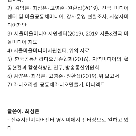
2) 김양은
·
최성은
·
고영준
·
원환섭
(2019),
전국 미디어
센터 및 마을공동체미디어
,
강사운영 현황조사
,
시청자미
디어재단
3) 서울마을미디어지원센터
(2019), 2019
서울
&
전국 마
을미디어 지도
4) 서울마을미디어지원센터
,
위의 자료
5)
한국공동체라디오방송협회
(2016),
지역미디어의 활
동현황과 활성화방안 연구
,
방송통신위원회
6)
김양은
·
최성은
·
고영준
·
원환섭
(2019),
위 보고서
7) 라디오리젠
,
공동체라디오만들기
,
미디액트
글쓴이. 최성은
- 전주시민미디어센터 영시미에서 센터장으로 일하고 있
다.