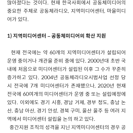
많아졌다는 것이다
.
현재 한국사회에서 공동체미디어의
중요한 주체로 공동체라디오
,
지역미디어센터
,
마을미디
어가 있다
.
1)
지역미디어센터
–
공동체미디어의 확산 지원
현재 전국에는 약
60
개의 지역미디어센터가 설립되어
운영 중이거나 개관을 준비 중에 있다
. 2000
년대 초반 국
내에 처음으로 미디어센터가 설립된 이후 그 수가 꾸준히
증가하고 있다
. 2004
년 공동체라디오시범사업 선정 당
시 전국에
7
개 미디어센터가 존재했으나
, 2020
년 현재
전국에
60
여개의 미디어센터가 운영 중 또는 설립예정에
있다
.
이외에도 경기 시흥
,
경남 거제
,
경부 청도
,
충남 논
산
,
충남 아산
,
경기 안성
,
경북 구미
,
울산 울주 등 여러 지
역에서 미디어센터 설립을 논의 하고 있다
.
중간지원 조직의 성격을 지닌 지역미디어센터의 경우 공