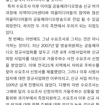
특히 수요조사 이후 이어질 공동체라디오방송 신규 허가
과정에 지역미디어센터와 마을미디어들의 참여와 많은
마을미디어들이 공동체라디오방송으로 진입 될 수 있길
희망한다
.
하지만 두 가지 측면에서 우려가 되는 지점도
있다
.
첫 번째는 이번에도 그냥 수요조사로 그치는 것은 아니
가하는 것이다
.
지난
2007
년 말 방송위원회는 공동체라
디오 정규사업화를 앞두고 기존
8
개 시범사업자와 신규
희망 사업자를 대상으로 가용주파수 사전 수요조사 신청
을 받았었다
.
이에 전국
21
개 지역에서 자비로 주파수를
찾아 수요조사 신청서를 제출했었다
.
그러나 이후 시범사
업자에 대한 정규사업화만 이루어지고
,
신규 사업 허가는
10
여년 넘게 진행되지 않았다
.
다행히 이번 수요조사는
그때와 달리 수요조사 신청지역의 가용주파수 상황을 방
통위와 과기부에서 측정지원하고
,
수요조사 이후 신규 사
업 허가에 대한 정책 주체에 대한 의지가 높은 것으로 확