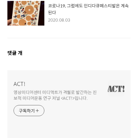
코로나19, 그럼에도 인디다큐페스티발은 계속
된다
2020.08.03
댓
댓글
개
글
영
역
ACT!
영상미디어센터 미디액트가 격월로 발간하는 진
보적 미디어운동 연구 저널 <ACT!>입니다.
구독하기